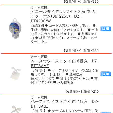
【数量1個〜】単価 ¥330
オーム電機
ビニールタイ 白 ホワイト 20m巻 カ
ッター付き(09-2253) DZ-
BT420C/W
商品詳細 ● コードの束ね・整理に使用。 ●
手軽に簡単に束ねることができます。 ● 自由
な長さにカットして使えます。 ● 被覆の色:
白 ● 材質:PE(被ふく)、スチール(芯線・カッ
ター)、P...
【数量1個〜】単価 ¥330
オーム電機
ベース付ツイストタイ 白 6個入 DZ-
BTT8AAZ
【 特 長 】 ● ケーブルやワイヤーの固定に使
用します。 【 仕 様 】 ■ 適用結束
径:φ8.6mmまで ■ 貼付け寸法:17mm角 ■ 材
質:ナイロン66 ■ 入り数:6個
【数量1個〜】単価 ¥210
オーム電機
ベース付ツイストタイ 白 4個入 DZ-
BTT8ABZ
【 特 長 】 ● ケーブルやワイヤーの固定に使