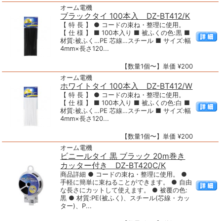
オーム電機
ブラックタイ 100本入 DZ-BT412/K
【 特 長 】 ● コードの束ね・整理に使用。
【 仕 様 】 ■ 100本入り ■ 被ふくの色:黒 ■
材質:被ふく…PE 芯線…スチール ■ サイズ:幅
4mm×長さ120...
【数量1個〜】単価 ¥200
オーム電機
ホワイトタイ 100本入 DZ-BT412/W
【 特 長 】 ● コードの束ね・整理に使用。
【 仕 様 】 ■ 100本入り ■ 被ふくの色:白 ■
材質:被ふく…PE 芯線…スチール ■ サイズ:幅
4mm×長さ120...
【数量1個〜】単価 ¥200
オーム電機
ビニールタイ 黒 ブラック 20m巻き
カッター付き DZ-BT420C/K
商品詳細 ● コードの束ね・整理に使用。 ●
手軽に簡単に束ねることができます。 ● 自由
な長さにカットして使えます。 ● 被覆の色:
黒 ● 材質:PE(被ふく)、スチール(芯線・カッ
ター)、P...