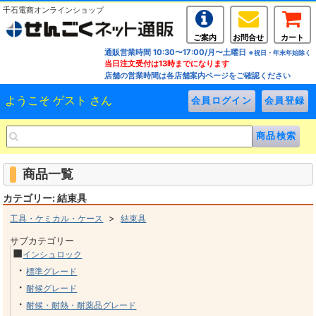
千石電商オンラインショップ
ご案内
お問合せ
カート
通販営業時間 10:30〜17:00/月〜土曜日
※祝日・年末年始除く
当日注文受付は13時までになります
店舗の営業時間は各店舗案内ページをご確認ください
ようこそ ゲスト さん
商品一覧
カテゴリー: 結束具
>
工具・ケミカル・ケース
結束具
サブカテゴリー
■
インシュロック
・
標準グレード
・
耐候グレード
・
耐候・耐熱・耐薬品グレード