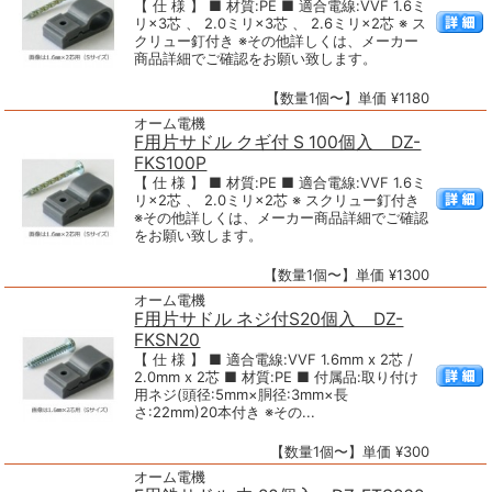
【 仕 様 】 ■ 材質:PE ■ 適合電線:VVF 1.6ミ
リ×3芯 、 2.0ミリ×3芯 、 2.6ミリ×2芯 ※ ス
クリュー釘付き ※その他詳しくは、メーカー
商品詳細でご確認をお願い致します。
【数量1個〜】単価 ¥1180
オーム電機
F用片サドル クギ付 S 100個入 DZ-
FKS100P
【 仕 様 】 ■ 材質:PE ■ 適合電線:VVF 1.6ミ
リ×2芯 、 2.0ミリ×2芯 ※ スクリュー釘付き
※その他詳しくは、メーカー商品詳細でご確認
をお願い致します。
【数量1個〜】単価 ¥1300
オーム電機
F用片サドル ネジ付S20個入 DZ-
FKSN20
【 仕 様 】 ■ 適合電線:VVF 1.6mm x 2芯 /
2.0mm x 2芯 ■ 材質:PE ■ 付属品:取り付け
用ネジ(頭径:5mm×胴径:3mm×長
さ:22mm)20本付き ※その...
【数量1個〜】単価 ¥300
オーム電機