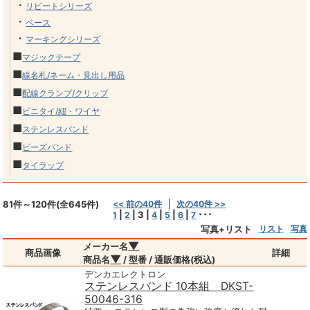
・
リピートシリーズ
・
ベース
・
マーキングシリーズ
■
マジックテープ
■
線名札/ネーム・見出し用品
■
配線クランプ/クリップ
■
ビニタイ/紐・ワイヤ
■
ステンレスバンド
■
ビーズバンド
■
タイラップ
81件～120件(全645件)
<< 前の40件
次の40件 >>
|
|
3
|
|
|
|
･･･
1
2
4
5
6
7
写真+リスト
リスト
写真
▼
メーカー名
商品画像
詳細
▼
商品名
/ 型番 / 通販価格(税込)
デンカエレクトロン
ステンレスバンド 10本組 DKST-
50046-316