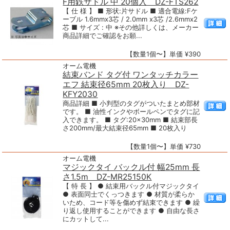
F用鉄サドル 中 20個入 DZ-FTS262
【 仕 様 】 ■ 形状:片サドル ■ 適合電線:Fケ
ーブル 1.6mmx3芯 / 2.0mm x3芯 /2.6mmx2
芯 ■ サイズ : 中 ※その他詳しくは、メーカー
商品詳細でご確認をお願...
【数量1個〜】単価 ¥390
オーム電機
結束バンド タグ付 ワンタッチカラー
エフ 結束径65mm 20枚入り DZ-
KFY2030
商品詳細 ■ 小判型のタグがついたまとめ部材
です。 ■ 油性インクやボールペンでタグに記
入できます。 ■ タグ:20×30mm ■ 結束部長
さ200mm/最大結束径65mm ■ 20枚入り
【数量1個〜】単価 ¥730
オーム電機
マジックタイ バックル付 幅25mm 長
さ1.5m DZ-MR25150K
【 特 長 】 ● 結束用バックル付マジックタイ
● 表面同士でくっつきます ● 材質が柔らか
いため、コード等を傷めず結束できます ● 繰
り返し使用することができます ● 自由な長さ
にカットして...