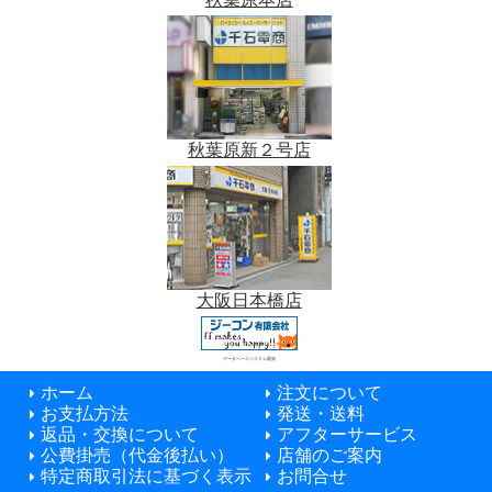
秋葉原新２号店
大阪日本橋店
データベースシステム開発
ホーム
注文について
お支払方法
発送・送料
返品・交換について
アフターサービス
公費掛売（代金後払い）
店舗のご案内
特定商取引法に基づく表示
お問合せ