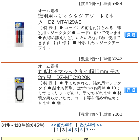
【数量1個〜】単価 ¥484
オーム電機
識別用マジックタグ アソート 6本
入 DZ-MTA129AS
【 特 長 】 ● コードに名前を付けられる、識
別用マジックタグ ● コードに巻いて使います
● 配線の識別など、いろいろな用途に使用で
きます 【 仕 様 】 ■ 外形寸法:マジックテー
プ寸...
【数量1個〜】単価 ¥242
オーム電機
ちぎれるマジックタイ 幅10mm 長さ
2m 黒 DZ-MTC1020K
【 特 長 】 ● 手でちぎれる、結束用マジック
タイ ● 結束も簡単、はずすのも簡単 ● 10ミ
リ毎にスリットがあり、手でちぎれます ● 材
質が柔らかいため、コード等を傷めず結束で
きます ● 繰...
【数量1個〜】単価 ¥363
81件～120件(全645件)
<< 前の40件
次の40件 >>
|
|
3
|
|
|
|
･･･
1
2
4
5
6
7