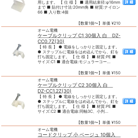
用します。 【 仕 様 】 ■ 適用結束径:φ16mm
まで ■ 貼付け寸法:20mm角 ■ 材質:ナイロン
66 ■ 入り数:4個
【数量1個〜】単価 ¥210
オーム電機
ケーブルクリップ C1 30個入 白 DZ-
CC0.7Z(30)
【 特 長 】 ● 電線をしっかりと固定します。
● ステップルに電線をはめ込んでから、釘を
打ち固定します。 【 仕 様 】 ■ 材質:PE ■
サイズ:C1 ■ 適合電線:モジュラーコー...
【数量1個〜】単価 ¥150
オーム電機
ケーブルクリップ C2 30個入 白
DZ-CC1.2Z(30)
【 特 長 】 ● 電線をしっかりと固定します。
● ステップルに電線をはめ込んでから、釘を
打ち固定します。 【 仕 様 】 ■ 材質:PE ■
サイズ:C2 ■ 適合電線:同軸3C、小判...
【数量1個〜】単価 ¥150
オーム電機
コードクリップ 小 ベージュ 10個入