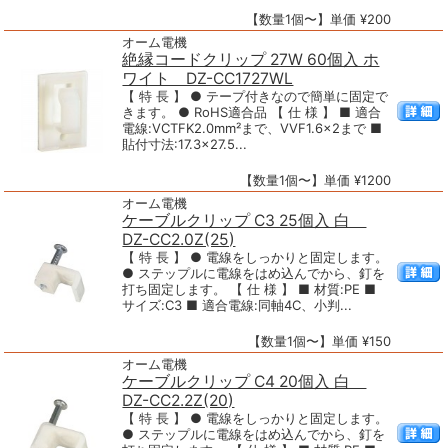
【数量1個〜】単価 ¥200
オーム電機
絶縁コードクリップ 27W 60個入 ホ
ワイト DZ-CC1727WL
【 特 長 】 ● テープ付きなので簡単に固定で
きます。 ● RoHS適合品 【 仕 様 】 ■ 適合
電線:VCTFK2.0mm²まで、VVF1.6×2まで ■
貼付寸法:17.3×27.5...
【数量1個〜】単価 ¥1200
オーム電機
ケーブルクリップ C3 25個入 白
DZ-CC2.0Z(25)
【 特 長 】 ● 電線をしっかりと固定します。
● ステップルに電線をはめ込んでから、釘を
打ち固定します。 【 仕 様 】 ■ 材質:PE ■
サイズ:C3 ■ 適合電線:同軸4C、小判...
【数量1個〜】単価 ¥150
オーム電機
ケーブルクリップ C4 20個入 白
DZ-CC2.2Z(20)
【 特 長 】 ● 電線をしっかりと固定します。
● ステップルに電線をはめ込んでから、釘を