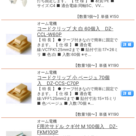
打ち固定します。 【 仕 様 】 ■ 材質:PE ■
サイズ:C4 ■ 適合電線:同軸5C、VV...
【数量1個〜】単価 ¥150
オーム電機
コードクリップ 大 白 60個入 DZ-
CCL-W60P
【 特 長 】 ● テープ付きなので簡単に固定で
きます。 【 仕 様 】 ■ 適合電
線:VCTFK1.25mm2まで ■ 貼付寸法:17×26ミ
リ ■ 色:白 ■ 入数:60個 ※そ...
【数量1個〜】単価 ¥1190
オーム電機
コードクリップ 小 ベージュ 70個
入 DZ-CCS-C70P
【 特 長 】 ● テープ付きなので簡単に固定で
きます。 【 仕 様 】 ■ 適合電
線:VFF1.25mm2まで ■ 貼付寸法:15×15ミリ
■ 色:ベージュ ■ 入数:70個 ※...
【数量1個〜】単価 ¥1190
オーム電機
F用片サドル クギ付 M 100個入 DZ-
FKM100P