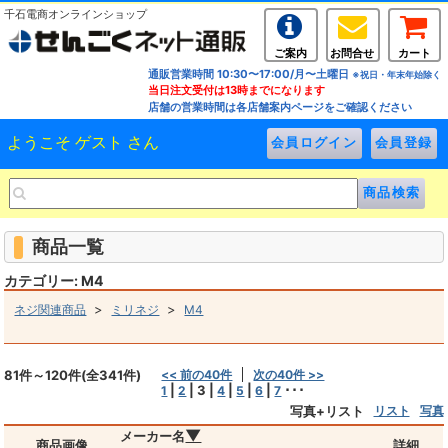
千石電商オンラインショップ
ご案内
お問合せ
カート
通販営業時間 10:30〜17:00/月〜土曜日
※祝日・年末年始除く
当日注文受付は13時までになります
店舗の営業時間は各店舗案内ページをご確認ください
ようこそ ゲスト さん
商品一覧
カテゴリー: M4
>
>
ネジ関連商品
ミリネジ
M4
81件～120件(全341件)
<< 前の40件
次の40件 >>
|
|
3
|
|
|
|
･･･
1
2
4
5
6
7
写真+リスト
リスト
写真
▼
メーカー名
商品画像
詳細