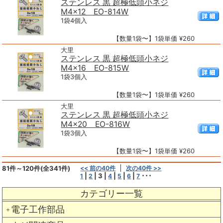
ステンレス 黒 超極低頭小ネジ
M4×12 EO-814W
1袋4個入
【数量1袋〜】1袋単価 ¥260
大里
ステンレス 黒 超極低頭小ネジ
M4×16 EO-815W
1袋3個入
【数量1袋〜】1袋単価 ¥260
大里
ステンレス 黒 超極低頭小ネジ
M4×20 EO-816W
1袋3個入
【数量1袋〜】1袋単価 ¥260
81件～120件(全341件)
<< 前の40件
次の40件 >>
|
|
3
|
|
|
|
･･･
1
2
4
5
6
7
カテゴリー一覧
電子工作部品
＋