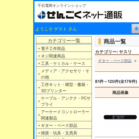
千石電商オンラインショップ
ようこそ ゲスト さん
カテゴリー一覧
商品一覧
＋
電子工作部品
カテゴリー: ヤスリ
＋
ネジ関連商品
ギター・ベース部品
＋
工具・ケミカル・ケース
メディア・アクセサリ・そ
＋
の他
81件～120件(全179件)
工作キット・模型・書籍・
＋
3Dプリンター
商品画像
ケーブル・アンテナ・PCサ
＋
プライ
アーケードコントローラー
＋
関連製品
＋
ギター・ベース部品
＋
雑貨・玩具・文房具