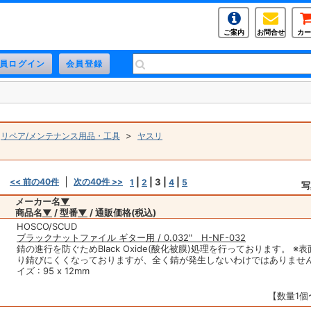
ご案内
お問合せ
カー
>
>
リペア/メンテナンス用品・工具
ヤスリ
<< 前の40件
次の40件 >>
|
|
3
|
|
1
2
4
5
写
メーカー名
▼
商品名
▼
/ 型番
▼
/ 通販価格(税込)
HOSCO/SCUD
ブラックナットファイル ギター用 / 0.032" H-NF-032
錆の進行を防ぐためBlack Oxide(酸化被膜)処理を行っております。 ※
り錆びにくくなっておりますが、全く錆が発生しないわけではありません
イズ : 95 x 12mm
【数量1個〜