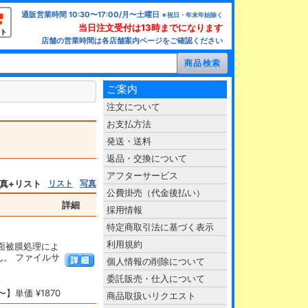
通販営業時間 10:30〜17:00/月〜土曜日
※祝日・年末年始除く
当日注文受付は13時までになります
ト
店舗の営業時間は各店舗案内ページをご確認ください
ご案内
注文について
お支払方法
発送・送料
返品・交換について
アフターサービス
真+リスト
リスト
写真
公費掛売（代金後払い）
詳細
採用情報
特定商取引法に基づく表示
利用規約
表面被膜処理によ
。 ファイルサ
個人情報の削除について
委託販売・仕入について
】単価 ¥1870
商品取扱いリクエスト