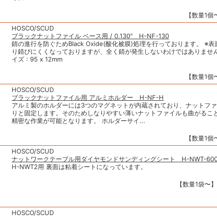
【数量1個〜
HOSCO/SCUD
ブラックナットファイル ベース用 / 0.130" H-NF-130
錆の進行を防ぐためBlack Oxide(酸化被膜)処理を行っております。 ※
り錆びにくくなっておりますが、全く錆が発生しないわけではありません
イズ : 95 x 12mm
【数量1個〜
HOSCO/SCUD
ブラックナットファイル用 アルミホルダー H-NF-H
アルミ製のホルダーには3つのマグネットが内蔵されており、ナットフ
りと固定します。そのためしなりやすい薄いナットファイルも曲がるこ
精密な作業が可能となります。 ホルダーサイ...
【数量1個〜
HOSCO/SCUD
ナットワークテーブル用ダイヤモンドサンディングシート H-NWT-600
H-NWT2用 裏面は粘着シートになっています。
【数量1袋〜】1
HOSCO/SCUD