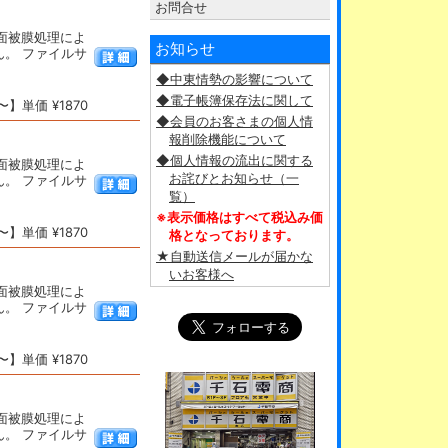
お問合せ
表面被膜処理によ
お知らせ
。 ファイルサ
◆中東情勢の影響について
◆電子帳簿保存法に関して
】単価 ¥1870
◆会員のお客さまの個人情
報削除機能について
◆個人情報の流出に関する
表面被膜処理によ
お詫びとお知らせ（一
。 ファイルサ
覧）
※表示価格はすべて税込み価
】単価 ¥1870
格となっております。
★自動送信メールが届かな
いお客様へ
表面被膜処理によ
。 ファイルサ
】単価 ¥1870
表面被膜処理によ
。 ファイルサ