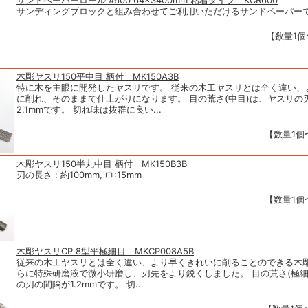
サンドペーパーロール #600 64×3400mm 粘着タイプ KCR600
サンディングブロックと組み合わせてご利用いただけるサンドペーパー
【数量1個〜
木彫ヤスリ150平中目 柄付 MK150A3B
特に木を主眼に開発したヤスリです。 従来の木工ヤスリとは全く違い、
に削れ、そのままで仕上がりになります。 目の荒さ(中目)は、ヤスリの
2.1mmです。 切れ味は抜群に良い...
【数量1個〜
木彫ヤスリ150半丸中目 柄付 MK150B3B
刃の長さ : 約100mm, 巾:15mm
【数量1個〜
木彫ヤスリCP 8型平極細目 MKCP008A5B
従来の木工ヤスリとは全く違い、より早くきれいに削ることのできる木彫
らに特殊研磨液で微小研磨し、刃先をより鋭くしました。 目の荒さ(極細
の刃の間隔が1.2mmです。 切...