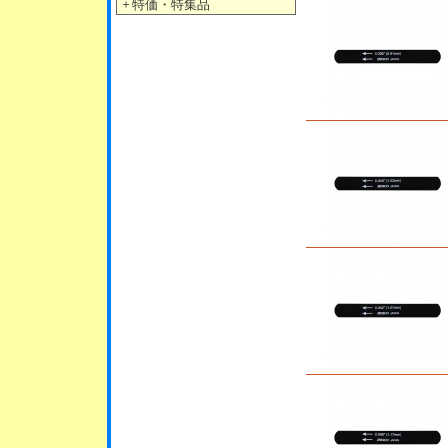
＋
特価・特集品