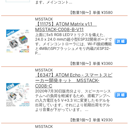
ます。メインコント...
【数量1個〜】単価 ¥3580
M5STACK
【11175】ATOM Matrix v1.1
M5STACK-C008-B-V11
上面に5x5 RGB LEDマトリクスを備えた、
24.0 x 24.0 mmの超小型ESP32開発ボードで
す。メインコントローラには、Wi-Fi接続機能
と4MBのSPIフラッシュメモリ内蔵のESP32-
P...
【数量1個〜】単価 ¥3360
M5STACK
【6347】ATOM Echo - スマートスピ
ーカー開発キット M5STACK-
C008-C
2020年7月30日販売分より、スピーカーシス
テムへの負荷を軽減するため、搭載アンプへ
の入力電圧を5 V→3.3 Vに変更したモデルを
出荷しています。それにより初期出荷モデル
より音量が下がっています。 ...
【数量1個〜】単価 ¥2930
M5STACK