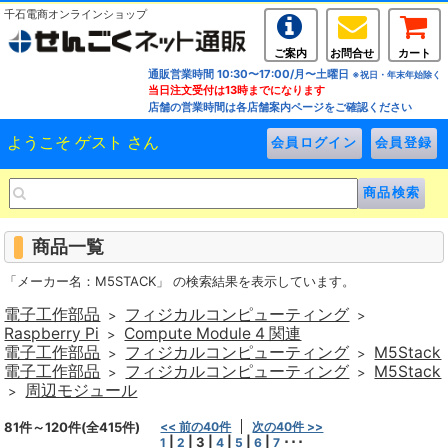
千石電商オンラインショップ
ご案内
お問合せ
カート
通販営業時間 10:30〜17:00/月〜土曜日
※祝日・年末年始除く
当日注文受付は13時までになります
店舗の営業時間は各店舗案内ページをご確認ください
ようこそ ゲスト さん
商品一覧
「メーカー名：M5STACK」 の検索結果を表示しています。
電子工作部品
フィジカルコンピューティング
>
>
Raspberry Pi
Compute Module 4 関連
>
電子工作部品
フィジカルコンピューティング
M5Stack
>
>
電子工作部品
フィジカルコンピューティング
M5Stack
>
>
周辺モジュール
>
81件～120件(全415件)
<< 前の40件
次の40件 >>
|
|
3
|
|
|
|
･･･
1
2
4
5
6
7