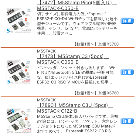
【7472】M5Stamp Pico(5個入り)
M5STACK-C050-B
切手サイズに消費電力の低いEspressif
ESP32-PICO-D4 Wi-Fiチップを搭載した超小
型モジュールです。ウェアラブル端末や医療
機器、センサ、IoTなど、電源にバッテリーを
使用し、設置スペ...
【数量1個〜】単価 ¥5700
M5STACK
【7473】M5Stamp C3 (5pcs)
M5STACK-C056-B
ピンヘッダ、ソケット付きもあります。 Wi-
FiおよびBluetooth 5(LE)の機能が利用可能
な、IoTエッジデバイス向けのEspressif
ESP32-C3 RISC-V MCUを搭載した切手...
【数量1個〜】単価 ¥6760
M5STACK
【7893】M5Stamp C3U (5pcs)
M5STACK-C122-B
M5Stamp C3U単体5個入りパックです。最初
の1台には、ピンヘッダ、ソケット、六角レン
チがセットになったM5Stamp C3U Mateが
おすすめです。 Espressif ESP32-C3 RIS...