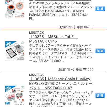
ATOMS3R カメラキット(8MB PSRAM搭載)
のカメラ部が3百万画素のOV3660・M12レン
ズに強化されたATOMS3です。8 MBの
PSRAMも搭載されています。 ESP32-S3-
PI...
【数量1個〜】単価 ¥4980
M5STACK
【10378】M5Stack Tab5
M5STACK-C145
デュアルSoCアーキテクチャで豊富なハード
ウェアリソースを備えた、高度に拡張可能な
開発者向けポータブルIoTターミナル開発デバ
イスです。メインコントローラにはRISC-Vベ
ースのESP32-P4 SoC(...
【数量1個〜】単価 ¥11500
M5STACK
【10835】M5Stack Chain DualKey
ESP32-S3搭載 2キーメカニカルキー
パッド M5STACK-C147
プログラム可能な2キーメカニカルキーパッド
です。ESP32-S3FN8はマイコンとしてワイ
ヤレス機能を提供し、USB接続だけでなく、
BLEによる無線入力も可能です。 青軸キース