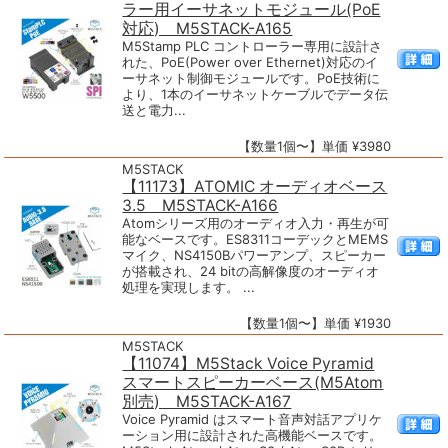
ラー用イーサネットモジュール(PoE
対応) M5STACK-A165
M5Stamp PLC コントローラー専用に設計さ
れた、PoE(Power over Ethernet)対応のイ
ーサネット制御モジュールです。PoE技術に
より、1本のイーサネットケーブルでデータ伝
送と電力...
【数量1個〜】単価 ¥3980
M5STACK
【11173】ATOMIC オーディオベース
3.5 M5STACK-A166
Atomシリーズ用のオーディオ入力・再生が可
能なベースです。ES8311コーデックとMEMS
マイク、NS4150Bパワーアンプ、スピーカー
が搭載され、24 bitの高解像度のオーディオ
処理を実現します。 ...
【数量1個〜】単価 ¥1930
M5STACK
【11074】M5Stack Voice Pyramid
スマートスピーカーベース(M5Atom
別売) M5STACK-A167
Voice Pyramid はスマート音声対話アプリケ
ーション用に設計された高機能ベースです。