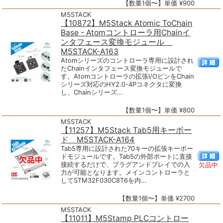
【数量1個〜】単価 ¥900
M5STACK
【10872】M5Stack Atomic ToChain
Base - Atomコントローラ用Chainイ
ンタフェース変換モジュール
M5STACK-A163
Atomシリーズのコントローラ専用に設計され
たChainインタフェース変換モジュールで
す。Atomコントローラの拡張I/OピンをChain
シリーズ対応のHY2.0-4Pコネクタに変換
し、Chainシリーズ...
【数量1個〜】単価 ¥800
M5STACK
【11257】M5Stack Tab5用キーボー
ド M5STACK-A164
Tab5専用に設計された70キーの拡張キーボー
ドモジュールです。Tab5の外部ポートに直接
接続するだけで、プラグアンドプレイでの入
欠品中
力が可能となります。メインコントローラと
してSTM32F030C8T6を内...
【数量1個〜】単価 ¥2700
M5STACK
【11011】M5Stamp PLCコントロー