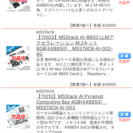
タで、24 TOPS(INT8)の性能をもつAxera
欠品中
AX8850を内蔵しています。M.2 M-KEYの
為、ラズベリーパイなど多くのホストデバイ
スに...
【数量1個〜】単価 ¥24000
M5STACK
【11003】M5Stack AI-8850 LLMア
クセラレーション M.2キット
8GB(AX8850) M5STACK-AI-002-
8G
注意 動作時はケース表面が高温になる場合が
欠品中
あります。やけどに御注意下さい。 本キット
は M.2 M-Key 2242形状のAIアクセラレータ
カード(LLM-8850 Card)と、Raspberry ...
【数量1個〜】単価 ¥43000
M5STACK
【11010】M5Stack AI Pyramid
Computing Box 4GB(AX8850)
M5STACK-AI-003
ローカルAI推論とエッジインテリジェンス展
開用に設計された多機能で高性能なピラミッ
欠品中
ド型AI PCです。メモリ4 GB、筐体が半透明
のモデルです。 AX8850 SoCが搭載され、オ
クタコアCorte...