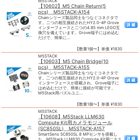
M5STACK
【10602】M5 Chain Return(5
pcs) M5STACK-A154
Chainシリーズ製品同士をつなぐコネクタで
す。二つの相互接続されたHY2.0-4P Grove
インターフェースと二つの4.85 mm LEGO互
換穴を備えています。Grove端子にはめ込む
だけで、簡単に...
【数量1個〜】単価 ¥1830
M5STACK
【10603】M5 Chain Bridge(10
pcs) M5STACK-A155
Chainシリーズ製品同士をつなぐコネクタで
す。二つの相互接続されたHY2.0-4P Grove
インターフェースが搭載され、Grove端子に
はめ込むだけで、簡単に接続が可能です。
M5Stack用パズルユニ...
【数量1個〜】単価 ¥1830
M5STACK
【10608】M5Stack LLM630
Compute Kit用カメラモジュール
(SC850SL) M5STACK-A157
SmartSens SC850SL 8 MPセンサを搭載し
た、M5Stack LLM630 Compute Kit用にカス