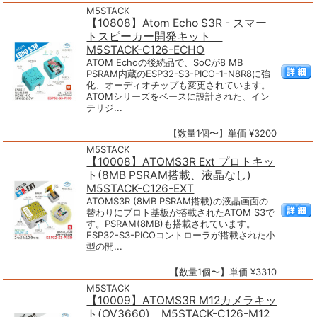
M5STACK
【10808】Atom Echo S3R - スマー
トスピーカー開発キット
M5STACK-C126-ECHO
ATOM Echoの後続品で、SoCが8 MB
PSRAM内蔵のESP32-S3-PICO-1-N8R8に強
化、オーディオチップも変更されています。
ATOMシリーズをベースに設計された、イン
テリジ...
【数量1個〜】単価 ¥3200
M5STACK
【10008】ATOMS3R Ext プロトキッ
ト(8MB PSRAM搭載、液晶なし)
M5STACK-C126-EXT
ATOMS3R (8MB PSRAM搭載)の液晶画面の
替わりにプロト基板が搭載されたATOM S3で
す。PSRAM(8MB)も搭載されています。
ESP32-S3-PICOコントローラが搭載された小
型の開...
【数量1個〜】単価 ¥3310
M5STACK
【10009】ATOMS3R M12カメラキッ
ト(OV3660) M5STACK-C126-M12