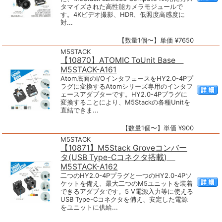
タマイズされた高性能カメラモジュールで
す。4Kビデオ撮影、HDR、低照度高感度に
対...
【数量1個〜】単価 ¥7650
M5STACK
【10870】ATOMIC ToUnit Base
M5STACK-A161
Atom底面のI/OインタフェースをHY2.0-4Pプ
ラグに変換するAtomシリーズ専用のインタフ
ェースアダプターです。HY2.0-4Pプラグに
変換することにより、M5Stackの各種Unitを
直結できま...
【数量1個〜】単価 ¥900
M5STACK
【10871】M5Stack Groveコンバー
タ(USB Type-Cコネクタ搭載)
M5STACK-A162
二つのHY2.0-4Pプラグと一つのHY2.0-4Pソ
ケットを備え、最大二つのM5ユニットを装着
できるアダプタです。5 V電源入力等に使える
USB Type-Cコネクタを備え、安定した電源
をユニットに供給...