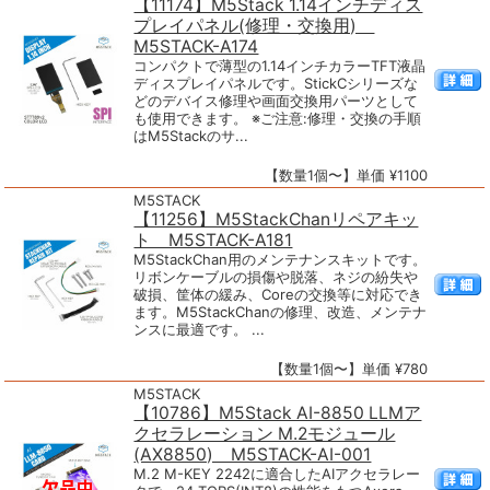
【11174】M5Stack 1.14インチディス
プレイパネル(修理・交換用)
M5STACK-A174
コンパクトで薄型の1.14インチカラーTFT液晶
ディスプレイパネルです。StickCシリーズな
どのデバイス修理や画面交換用パーツとして
も使用できます。 ※ご注意:修理・交換の手順
はM5Stackのサ...
【数量1個〜】単価 ¥1100
M5STACK
【11256】M5StackChanリペアキッ
ト M5STACK-A181
M5StackChan用のメンテナンスキットです。
リボンケーブルの損傷や脱落、ネジの紛失や
破損、筐体の緩み、Coreの交換等に対応でき
ます。M5StackChanの修理、改造、メンテナ
ンスに最適です。 ...
【数量1個〜】単価 ¥780
M5STACK
【10786】M5Stack AI-8850 LLMア
クセラレーション M.2モジュール
(AX8850) M5STACK-AI-001
M.2 M-KEY 2242に適合したAIアクセラレー