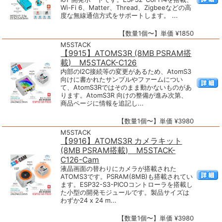
Wi-Fi 6、Matter、Thread、Zigbeeなどの高
度な無線通信方式をサポートします。 ...
【数量1個〜】単価 ¥1850
M5STACK
【9915】ATOMS3R (8MB PSRAM搭
載) M5STACK-C126
内部のI2C接続等の変更があるため、AtomS3
向けに書かれたサンプルやファームについ
て、AtomS3Rではそのまま動かないものがあ
ります。AtomS3R 向けの整備が進み次第、
商品ページに情報を追記し...
【数量1個〜】単価 ¥3980
M5STACK
【9916】ATOMS3R カメラキット
(8MB PSRAM搭載) M5STACK-
C126-Cam
液晶画面の替わりにカメラが搭載された
ATOMS3です。PSRAM(8MB)も搭載されてい
ます。ESP32-S3-PICOコントローラを搭載し
た小型の開発モジュールです。製品サイズは
わずか24 x 24 m...
【数量1個〜】単価 ¥3980