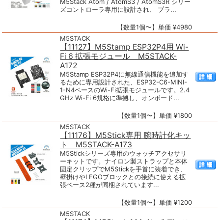
M5Stack Atom / AtomS3 / AtomS3R シリー
ズコントローラ専用に設計され、 プラ...
【数量1個〜】単価 ¥4980
M5STACK
【11127】M5Stamp ESP32P4用 Wi-
Fi 6 拡張モジュール M5STACK-
A172
M5Stamp ESP32P4に無線通信機能を追加す
るために専用設計された、ESP32-C6-MINI-
1-N4ベースのWi-Fi拡張モジュールです。2.4
GHz Wi-Fi 6規格に準拠し、オンボード...
【数量1個〜】単価 ¥1800
M5STACK
【11176】M5Stick専用 腕時計化キッ
ト M5STACK-A173
M5Stickシリーズ専用のウォッチアクセサリ
ーキットです。ナイロン製ストラップと本体
固定クリップでM5Stickを手首に装着でき、
壁掛けやLEGOブロックとの接続に使える拡
張ベース2種が同梱されています...
【数量1個〜】単価 ¥1200
M5STACK