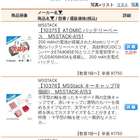
写真+リスト
リスト
写真
▼
メーカー名
商品画像
詳細
▼
商品名
/ 型番 / 通販価格(税込)
M5STACK
【10375】ATOMIC バッテリーベー
ス M5STACK-A151
200 mAhの電池が搭載されたAtomシリーズ
用のバッテリーベースです。 高効率DC/DCコ
ンバータETA9085E10とリニア充電管理チッ
欠品中
プLGS4056HDAを搭載し、200 mAh充電式
バッテリ...
【数量1個〜】単価 ¥1750
M5STACK
【10376】M5Stack キーキャップ(9
個組) M5STACK-A153
十字型の軸を使ったキーボード用の交換キャ
ップです。赤いキャップに透明のカバーを填
めるタイプなので、文字やアイコンの入った
紙を挟んでカスタマイズすることがきます。
特徴 ・十字型の軸を使った一般的なメカニ
カ...
【数量1個〜】単価 ¥1750