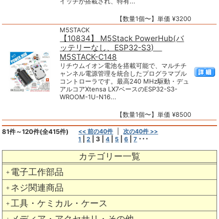
イッチが搭載され、特有...
【数量1個〜】単価 ¥3200
M5STACK
【10834】 M5Stack PowerHub(バ
ッテリーなし、ESP32-S3)
M5STACK-C148
リチウムイオン電池を搭載可能で、マルチチ
ャンネル電源管理を統合したプログラマブル
コントローラです。最高240 MHz駆動・デュ
アルコアXtensa LX7ベースのESP32-S3-
WROOM-1U-N16...
【数量1個〜】単価 ¥8500
81件～120件(全415件)
<< 前の40件
次の40件 >>
|
|
3
|
|
|
|
･･･
1
2
4
5
6
7
カテゴリー一覧
電子工作部品
＋
ネジ関連商品
＋
工具・ケミカル・ケース
＋
メディア・アクセサリ・その他
＋