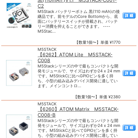
黒(110mAh )V1.1 M5STACK-C001-
C2
M5Stack バッテリーボトム 黒(110 mAh)の後
継品です。前モデルのCore Bottomから、底
面にバッテリースイッチが搭載され、バッテ
リー消費を抑えることができます。 ----
M5Stac...
【数量1個〜】単価 ¥1770
M5STACK
【6262】ATOM Lite M5STACK-
C008
M5Stackシリーズの中で最もコンパクトな開
発モジュールで、サイズはわずか24 x 24 mm
です。M5StickCに比べGPIOピンを多く持
ち、小型の組み込みデバイス開発に適してい
ます。メインコントロ...
【数量1個〜】単価 ¥2380
M5STACK
【6260】ATOM Matrix M5STACK-
C008-B
M5Stackシリーズの中で最もコンパクトな開
発モジュールで、サイズはわずか24 x 24 mm
です。M5StickCと比べてGPIOピンを多く持
ち、小型の組み込みデバイス開発に適してい