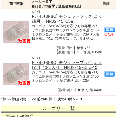
▼
メーカー名
商品画像
詳細
▼
商品名 / 型番
/ 通販価格(税込)
NEX1
RJ-45(8P8C) モジュラープラグ(より
線用) NRJ2-45-C5e
カテゴリー5e(CAT5e)対応 より線専用 ベリ
リウム銅表面:100ミクロンニッケル層に100
ミクロン金メッキ 認定規格:UL・CSA ※大阪
欠品中
日本橋店ではバラ売りはしておりません
【数量1個〜】単価 ¥65
【数量1組〜】100個1組 ¥3500
NEX1
RJ-45(8P8C) モジュラープラグ(より
線用) 10個入り NRJ2-45-C5e-10
カテゴリー5e(CAT5e)対応 より線専用 ベリ
リウム銅表面:100ミクロンニッケル層に100
ミクロン金メッキ 認定規格:UL・CSA
【数量1組〜】10個入1組 ¥400
1件～2件(全2件)
<< 前の40件
次の40件 >>
1
カテゴリー一覧
電子工作部品
＋