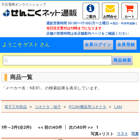
千石電商オンラインショップ
ご案内
お問合せ
カート
通販営業時間 10:30〜17:00/月〜土曜日
※祝日・年末年始除く
当日注文受付は13時までになります
店舗の営業時間は各店舗案内ページをご確認ください
ようこそ ゲスト さん
商品一覧
「メーカー名：NEX1」 の検索結果を表示しています。
>
>
>
電子工作部品
コネクタ・端子
PC/AV機器用コネクタ
LAN
1件～2件(全2件)
<< 前の40件
次の40件 >>
1
写真+リスト
リスト
写真