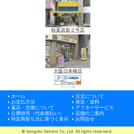
秋葉原新２号店
大阪日本橋店
データベースシステム開発
ホーム
注文について
お支払方法
発送・送料
返品・交換について
アフターサービス
公費掛売（代金後払い）
店舗のご案内
特定商取引法に基づく表示
お問合せ
© Sengoku Densho Co.,Ltd. All rights reserverd.