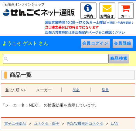
千石電商オンラインショップ
ご案内
お問合せ
カート
通販営業時間 10:30〜17:00/月〜土曜日
※祝日・年末年始除く
当日注文受付は13時までになります
店舗の営業時間は各店舗案内ページをご確認ください
ようこそ ゲスト さん
商品一覧
並 び 順 >>
メーカー
|
品名
|
型番
「メーカー名：NEX1」 の検索結果を表示しています。
>
>
>
電子工作部品
コネクタ・端子
PC/AV機器用コネクタ
LAN