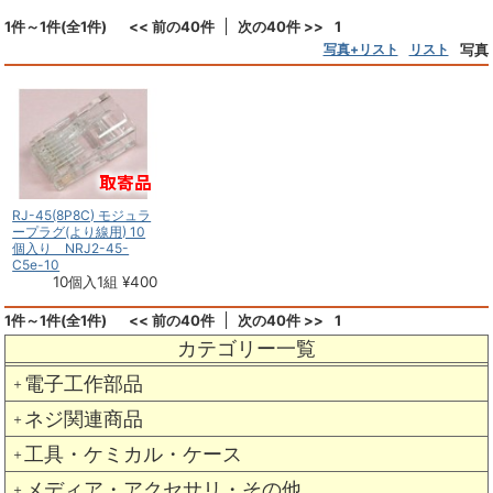
1件～1件(全1件)
<< 前の40件
次の40件 >>
1
写真+リスト
リスト
写真
RJ-45(8P8C) モジュラ
ープラグ(より線用) 10
個入り NRJ2-45-
C5e-10
10個入1組 ¥400
1件～1件(全1件)
<< 前の40件
次の40件 >>
1
カテゴリー一覧
電子工作部品
＋
ネジ関連商品
＋
工具・ケミカル・ケース
＋
メディア・アクセサリ・その他
＋