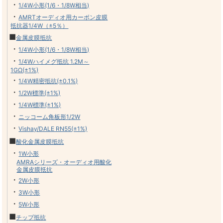
・
1/4W小形(1/6・1/8W相当)
・
AMRTオーディオ用カーボン皮膜
抵抗器1/4W（±5％）
■
金属皮膜抵抗
・
1/4W小形(1/6・1/8W相当)
・
1/4Wハイメグ抵抗 1.2M～
1GΩ(±1%)
・
1/4W精密抵抗(±0.1%)
・
1/2W標準(±1%)
・
1/4W標準(±1%)
・
ニッコーム角板形1/2W
・
Vishay/DALE RN55(±1%)
■
酸化金属皮膜抵抗
・
1W小形
AMRAシリーズ・オーディオ用酸化
金属皮膜抵抗
・
2W小形
・
3W小形
・
5W小形
■
チップ抵抗