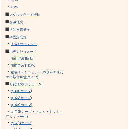
10W
・
20W
■
メタルクラッド抵抗
■
巻線抵抗
■
塗装皮膜抵抗
■
半固定抵抗
・
0.5W サーメット
■
ポテンショメータ
・
表面実装1回転
・
表面実装11回転
・
精密ポテンショメータ(ダイヤル/ツ
マミ取付可能タイプ)
■
可変抵抗(ボリューム)
・
φ16(Bカーブ)
・
φ16(Aカーブ)
・
φ16(Cカーブ)
・
φ17 (Bカーブ・ツマミ・ナット・
ワッシャー付)
・
φ24(Bカーブ)