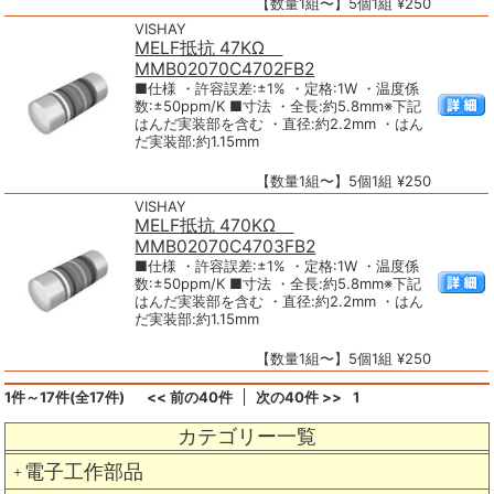
【数量1組〜】5個1組 ¥250
VISHAY
MELF抵抗 47KΩ
MMB02070C4702FB2
■仕様 ・許容誤差:±1% ・定格:1W ・温度係
数:±50ppm/K ■寸法 ・全長:約5.8mm※下記
はんだ実装部を含む ・直径:約2.2mm ・はん
だ実装部:約1.15mm
【数量1組〜】5個1組 ¥250
VISHAY
MELF抵抗 470KΩ
MMB02070C4703FB2
■仕様 ・許容誤差:±1% ・定格:1W ・温度係
数:±50ppm/K ■寸法 ・全長:約5.8mm※下記
はんだ実装部を含む ・直径:約2.2mm ・はん
だ実装部:約1.15mm
【数量1組〜】5個1組 ¥250
1件～17件(全17件)
<< 前の40件
次の40件 >>
1
カテゴリー一覧
電子工作部品
＋