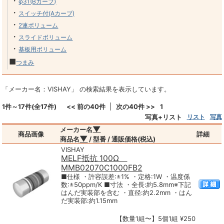
・
φ31(Bカーブ)
・
スイッチ付(Aカーブ)
・
2連ボリューム
・
スライドボリューム
・
基板用ボリューム
■
つまみ
「メーカー名：VISHAY」 の検索結果を表示しています。
1件～17件(全17件)
<< 前の40件
次の40件 >>
1
写真+リスト
リスト
写真
▼
メーカー名
商品画像
詳細
▼
商品名
/ 型番 / 通販価格(税込)
VISHAY
MELF抵抗 100Ω
MMB02070C1000FB2
■仕様 ・許容誤差:±1% ・定格:1W ・温度係
数:±50ppm/K ■寸法 ・全長:約5.8mm※下記
はんだ実装部を含む ・直径:約2.2mm ・はん
だ実装部:約1.15mm
【数量1組〜】5個1組 ¥250