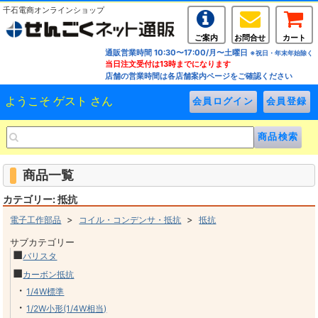
千石電商オンラインショップ
ご案内
お問合せ
カート
通販営業時間 10:30〜17:00/月〜土曜日
※祝日・年末年始除く
当日注文受付は13時までになります
店舗の営業時間は各店舗案内ページをご確認ください
ようこそ ゲスト さん
商品一覧
カテゴリー: 抵抗
>
>
電子工作部品
コイル・コンデンサ・抵抗
抵抗
サブカテゴリー
■
バリスタ
■
カーボン抵抗
・
1/4W標準
・
1/2W小形(1/4W相当)