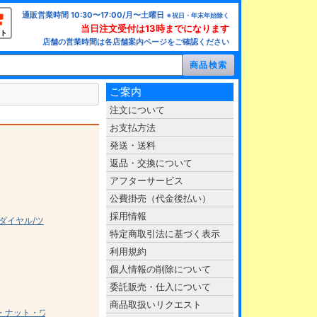
通販営業時間 10:30〜17:00/月〜土曜日
※祝日・年末年始除く
当日注文受付は13時までになります
ト
店舗の営業時間は各店舗案内ページをご確認ください
ご案内
注文について
お支払方法
発送・送料
返品・交換について
アフターサービス
公費掛売（代金後払い）
採用情報
ダイヤル/ツ
特定商取引法に基づく表示
利用規約
個人情報の削除について
委託販売・仕入について
商品取扱いリクエスト
ミ・ナット・ワ