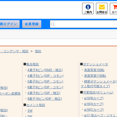
ご案内
お問合せ
カー
>
ル・コンデンサ・抵抗
抵抗
■
■
集合抵抗
ポテンショメータ
・
・
4素子8ピン(SMD・独立)
表面実装1回転
・
・
4素子5ピン(SIP・コモン)
表面実装11回転
・
・
5素子6ピン(SIP・コモン)
精密ポテンショメータ(
)
マミ取付可能タイプ)
・
8素子9ピン(SIP・コモン)
W相当)
■
可変抵抗(ボリューム)
・
4素子8ピン(SIP・独立)
用カーボン皮膜抵
・
φ16(Bカーブ)
・
8素子16ピン(DIP・独立)
・
φ16(Aカーブ)
■
セメント抵抗
・
φ16(Cカーブ)
W相当)
・
3W
・
φ17 (Bカーブ・ツマ
.2M～
・
5W