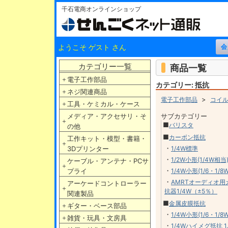
千石電商オンラインショップ
ようこそ ゲスト さん
カテゴリー一覧
商品一覧
＋
電子工作部品
カテゴリー: 抵抗
＋
ネジ関連商品
>
電子工作部品
コイ
＋
工具・ケミカル・ケース
メディア・アクセサリ・そ
サブカテゴリー
＋
■
バリスタ
の他
■
カーボン抵抗
工作キット・模型・書籍・
＋
・
3Dプリンター
1/4W標準
・
1/2W小形(1/4W相当
ケーブル・アンテナ・PCサ
＋
・
プライ
1/4W小形(1/6・1/8
・
AMRTオーディオ
アーケードコントローラー
＋
抗器1/4W（±5％）
関連製品
■
金属皮膜抵抗
＋
ギター・ベース部品
・
1/4W小形(1/6・1/8
＋
雑貨・玩具・文房具
・
1/4Wハイメグ抵抗 1