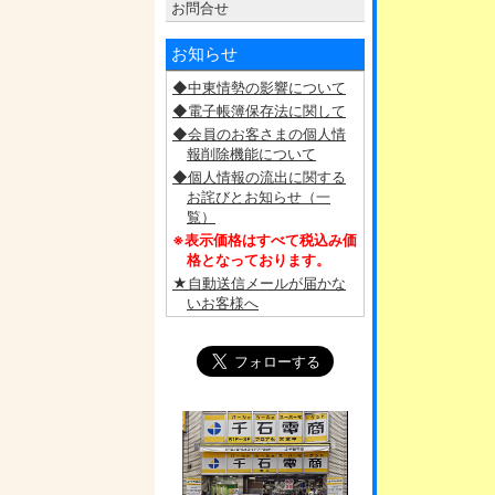
お問合せ
お知らせ
◆中東情勢の影響について
◆電子帳簿保存法に関して
◆会員のお客さまの個人情
報削除機能について
◆個人情報の流出に関する
お詫びとお知らせ（一
覧）
※表示価格はすべて税込み価
格となっております。
★自動送信メールが届かな
いお客様へ