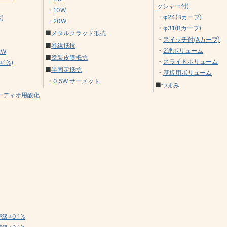
ッシャー付)
・
10W
・
φ24(Bカーブ)
)
・
20W
・
φ31(Bカーブ)
■
メタルクラッド抵抗
・
スイッチ付(Aカーブ)
■
巻線抵抗
・
2連ボリューム
2W
■
塗装皮膜抵抗
・
スライドボリューム
±1%)
■
半固定抵抗
・
基板用ボリューム
・
0.5W サーメット
■
つまみ
ーディオ用酸化
精密級±0.1%