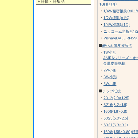
＋
特価・特集品
1GΩ(±1%)
・
1/4W精密抵抗(±0.1%
・
1/2W標準(±1%)
・
1/4W標準(±1%)
・
ニッコーム角板形1/
・
Vishay/DALE RN55(
■
酸化金属皮膜抵抗
・
1W小形
AMRAシリーズ・オ
金属皮膜抵抗
・
2W小形
・
3W小形
・
5W小形
■
チップ抵抗
・
2012(2.0×1.25)
・
3216(3.2×1.6)
・
1608(1.6×0.8)
・
5025(5.0×2.5)
・
6331(6.3×3.1)
・
1608(1.55×0.80)