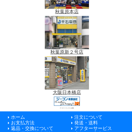
秋葉原本店
秋葉原新２号店
大阪日本橋店
データベースシステム開発
ホーム
注文について
お支払方法
発送・送料
返品・交換について
アフターサービス