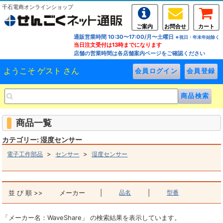
千石電商オンラインショップ
ご案内
お問合せ
カート
通販営業時間 10:30〜17:00/月〜土曜日
※祝日・年末年始除く
当日注文受付は13時までになります
店舗の営業時間は各店舗案内ページをご確認ください
ようこそ ゲスト さん
商品一覧
カテゴリー: 湿度センサー
>
>
電子工作部品
センサー
湿度センサー
並 び 順 >>
メーカー
|
品名
|
型番
「メーカー名：WaveShare」 の検索結果を表示しています。