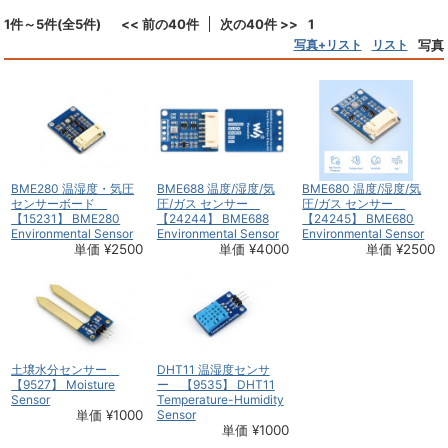
1件～5件(全5件)
<< 前の40件
次の40件 >>
1
写真+リスト
リスト
写真
BME280 温湿度・気圧
BME688 温度/湿度/気
BME680 温度/湿度/気
センサーボード
圧/ガス センサー
圧/ガス センサー
【15231】 BME280
【24244】 BME688
【24245】 BME680
Environmental Sensor
Environmental Sensor
Environmental Sensor
単価 ¥2500
単価 ¥4000
単価 ¥2500
土壌水分センサー
DHT11 温湿度センサ
【9527】 Moisture
ー 【9535】 DHT11
Sensor
Temperature-Humidity
単価 ¥1000
Sensor
単価 ¥1000