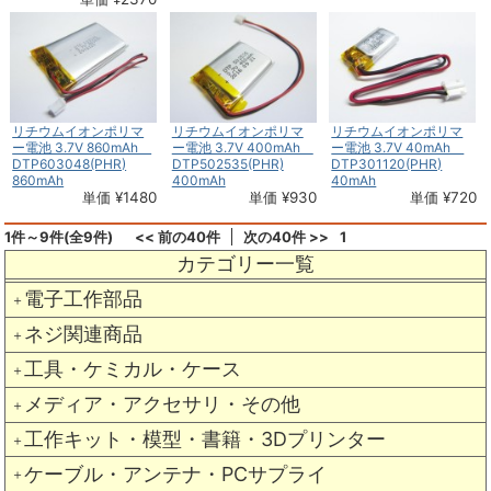
リチウムイオンポリマ
リチウムイオンポリマ
リチウムイオンポリマ
ー電池 3.7V 860mAh
ー電池 3.7V 400mAh
ー電池 3.7V 40mAh
DTP603048(PHR)
DTP502535(PHR)
DTP301120(PHR)
860mAh
400mAh
40mAh
単価 ¥1480
単価 ¥930
単価 ¥720
1件～9件(全9件)
<< 前の40件
次の40件 >>
1
カテゴリー一覧
電子工作部品
＋
ネジ関連商品
＋
工具・ケミカル・ケース
＋
メディア・アクセサリ・その他
＋
工作キット・模型・書籍・3Dプリンター
＋
ケーブル・アンテナ・PCサプライ
＋