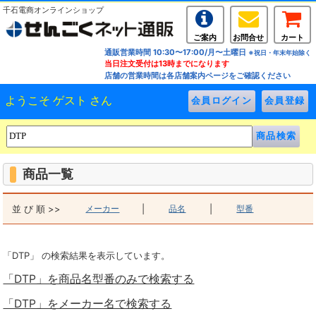
千石電商オンラインショップ
ご案内
お問合せ
カート
通販営業時間 10:30〜17:00/月〜土曜日
※祝日・年末年始除く
当日注文受付は13時までになります
店舗の営業時間は各店舗案内ページをご確認ください
ようこそ ゲスト さん
商品一覧
並 び 順 >>
メーカー
|
品名
|
型番
「DTP」 の検索結果を表示しています。
「DTP」を商品名型番のみで検索する
「DTP」をメーカー名で検索する