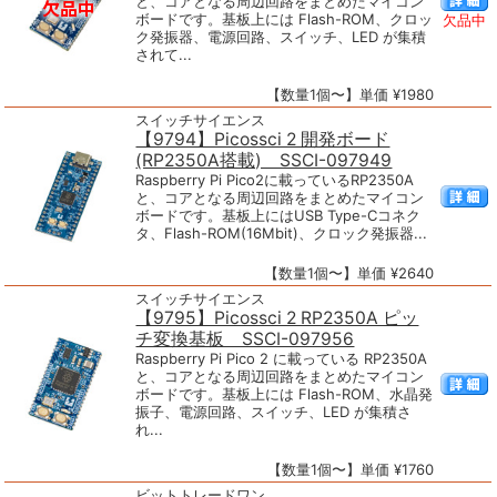
と、コアとなる周辺回路をまとめたマイコン
ボードです。基板上には Flash-ROM、クロッ
欠品中
ク発振器、電源回路、スイッチ、LED が集積
されて...
【数量1個〜】単価 ¥1980
スイッチサイエンス
【9794】Picossci 2 開発ボード
(RP2350A搭載) SSCI-097949
Raspberry Pi Pico2に載っているRP2350A
と、コアとなる周辺回路をまとめたマイコン
ボードです。基板上にはUSB Type-Cコネク
タ、Flash-ROM(16Mbit)、クロック発振器...
【数量1個〜】単価 ¥2640
スイッチサイエンス
【9795】Picossci 2 RP2350A ピッ
チ変換基板 SSCI-097956
Raspberry Pi Pico 2 に載っている RP2350A
と、コアとなる周辺回路をまとめたマイコン
ボードです。基板上には Flash-ROM、水晶発
振子、電源回路、スイッチ、LED が集積さ
れ...
【数量1個〜】単価 ¥1760
ビットトレードワン