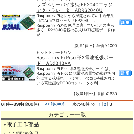
ラズベリーパイ接続 RP2040エッジ
アクセラレータ ADRS2040U
Raspberry Pi財団から展開されている近年注
目のArmプロセッサ「RP2040」。
Raspberry PiのIO処理に適しているとの声も
多く、RP2040搭載の公式HAT(拡張ボード)も
登...
【数量1個〜】単価 ¥5000
ビットトレードワン
Raspberry Pi Pico 単3電池拡張ボー
ド AD2040AA
Raspberry Pi Pico 単3電池拡張ボード は、
Raspberry Pi Picoに乾電池給電での動作を可
能にする拡張ボードです。 Picoに搭載されて
いる高性能なDCDCコンバータを利...
【数量1個〜】単価 ¥1630
81件～89件(全89件)
<< 前の40件
次の40件 >>
|
|
3
1
2
カテゴリー一覧
電子工作部品
＋
ネジ関連商品
＋