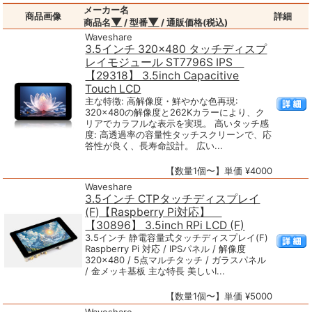
メーカー名
商品画像
詳細
▼
▼
商品名
/ 型番
/ 通販価格(税込)
Waveshare
3.5インチ 320×480 タッチディスプ
レイモジュール ST7796S IPS
【29318】 3.5inch Capacitive
Touch LCD
主な特徴: 高解像度・鮮やかな色再現:
320×480の解像度と262Kカラーにより、ク
リアでカラフルな表示を実現。 高いタッチ感
度: 高透過率の容量性タッチスクリーンで、応
答性が良く、長寿命設計。 広い...
【数量1個〜】単価 ¥4000
Waveshare
3.5インチ CTPタッチディスプレイ
(F)【Raspberry Pi対応】
【30896】 3.5inch RPi LCD (F)
3.5インチ 静電容量式タッチディスプレイ(F)
Raspberry Pi 対応 / IPSパネル / 解像度
320×480 / 5点マルチタッチ / ガラスパネル
/ 金メッキ基板 主な特長 美しいI...
【数量1個〜】単価 ¥5000