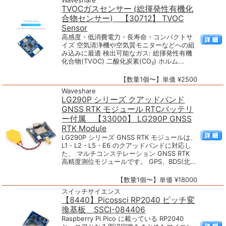
Waveshare
TVOCガスセンサー (総揮発性有機化
合物センサー) 【30712】 TVOC
Sensor
高感度・低消費電力・長寿命・コンパクトサ
イズ 空気清浄機や空気質モニターなどへの組
み込みに最適 検出可能なガス: 総揮発性有機
化合物(TVOC) 二酸化炭素(CO₂) ホルム...
【数量1個〜】単価 ¥2500
Waveshare
LG290P シリーズ クアッドバンド
GNSS RTK モジュール RTCバッテリ
ー付属 【33000】 LG290P GNSS
RTK Module
LG290P シリーズ GNSS RTK モジュールは、
L1・L2・L5・E6 のクアッドバンドに対応し
た、 マルチコンステレーション GNSS RTK
高精度測位モジュールです。 GPS、BDS(北...
【数量1個〜】単価 ¥18000
スイッチサイエンス
【8440】Picossci RP2040 ピッチ変
換基板 SSCI-084406
Raspberry Pi Pico に載っている RP2040