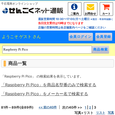
千石電商オンラインショップ
ご案内
お問合せ
カート
通販営業時間 10:30〜17:00/月〜土曜日
※祝日・年末年始除く
当日注文受付は13時までになります
店舗の営業時間は各店舗案内ページをご確認ください
ようこそ ゲスト さん
商品一覧
「Raspberry Pi Pico」 の検索結果を表示しています。
「Raspberry Pi Pico」を商品名型番のみで検索する
「Raspberry Pi Pico」をメーカー名で検索する
81件～89件(全89件)
<< 前の40件
次の40件 >>
|
|
3
1
2
写真+リスト
リスト
写真