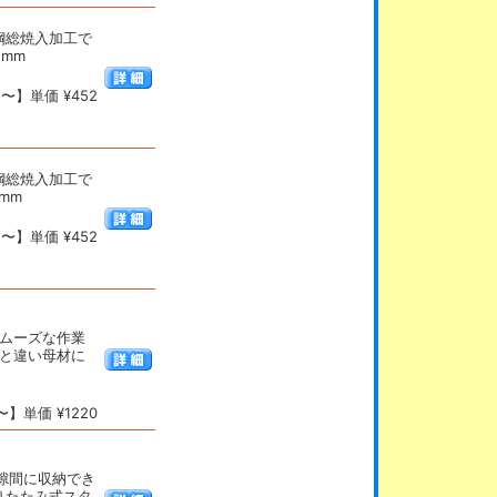
鋼総焼入加工で
2mm
〜】単価 ¥452
鋼総焼入加工で
mm
〜】単価 ¥452
スムーズな作業
ーと違い母材に
】単価 ¥1220
隙間に収納でき
りたたみ式スタ