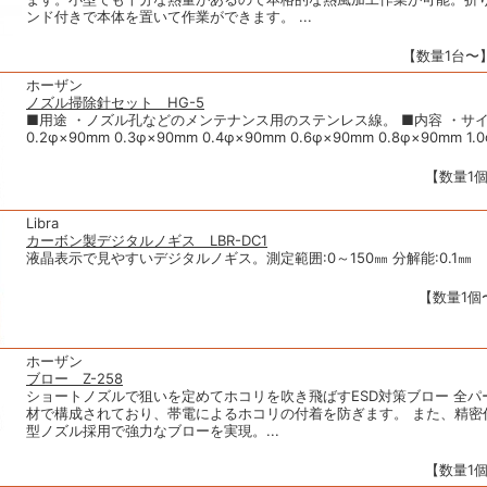
ンド付きで本体を置いて作業ができます。 ...
【数量1台〜】
ホーザン
ノズル掃除針セット HG-5
■用途 ・ノズル孔などのメンテナンス用のステンレス線。 ■内容 ・サ
0.2φ×90mm 0.3φ×90mm 0.4φ×90mm 0.6φ×90mm 0.8φ×90mm 1.0φ
【数量1個
Libra
カーボン製デジタルノギス LBR-DC1
液晶表示で見やすいデジタルノギス。測定範囲:0～150㎜ 分解能:0.1㎜
【数量1個〜
ホーザン
ブロー Z-258
ショートノズルで狙いを定めてホコリを吹き飛ばすESD対策ブロー 全パ
材で構成されており、帯電によるホコリの付着を防ぎます。 また、精密
型ノズル採用で強力なブローを実現。...
【数量1個