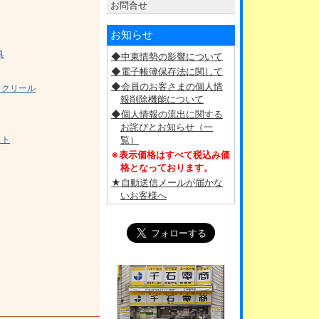
お問合せ
お知らせ
具
◆中東情勢の影響について
◆電子帳簿保存法に関して
◆会員のお客さまの個人情
ックリール
報削除機能について
◆個人情報の流出に関する
お詫びとお知らせ（一
ット
覧）
※表示価格はすべて税込み価
格となっております。
★自動送信メールが届かな
いお客様へ