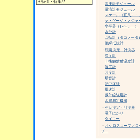
＋
特価・特集品
電圧計モジュール
電流計モジュール
スケール（直尺）・
ヤ・ゲージ・メジャ
水平器（レベラー）
水分計
回転計（タコメータ
絶縁抵抗計
・
環境測定・計測器
温度計
非接触放射温度計
湿度計
照度計
騒音計
熱中症計
風速計
紫外線強度計
水質測定機器
・
生活測定・計測器
電子はかり
タイマー
・
オシロスコープ／ロ
ザー