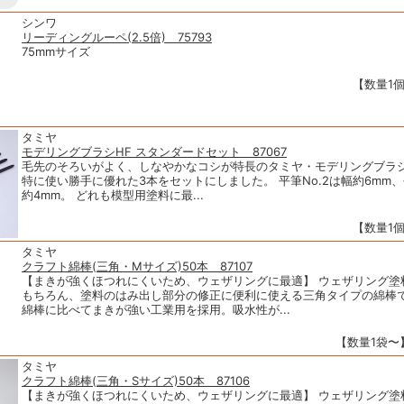
シンワ
リーディングルーペ(2.5倍) 75793
75mmサイズ
【数量1個
タミヤ
モデリングブラシHF スタンダードセット 87067
毛先のそろいがよく、しなやかなコシが特長のタミヤ・モデリングブラシ
特に使い勝手に優れた3本をセットにしました。 平筆No.2は幅約6mm、
約4mm。 どれも模型用塗料に最...
【数量1個
タミヤ
クラフト綿棒(三角・Mサイズ)50本 87107
【まきが強くほつれにくいため、ウェザリングに最適】 ウェザリング塗
もちろん、塗料のはみ出し部分の修正に便利に使える三角タイプの綿棒
綿棒に比べてまきが強い工業用を採用。吸水性が...
【数量1袋〜】
タミヤ
クラフト綿棒(三角・Sサイズ)50本 87106
【まきが強くほつれにくいため、ウェザリングに最適】 ウェザリング塗