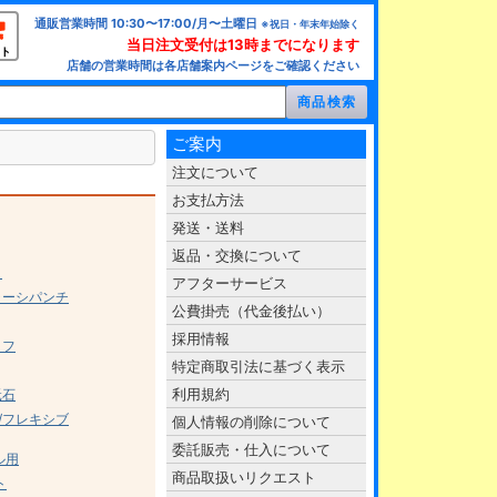
通販営業時間 10:30〜17:00/月〜土曜日
※祝日・年末年始除く
当日注文受付は13時までになります
ト
店舗の営業時間は各店舗案内ページをご確認ください
ご案内
注文について
お支払方法
発送・送料
返品・交換について
く
アフターサービス
ャーシパンチ
公費掛売（代金後払い）
採用情報
イフ
特定商取引法に基づく表示
利用規約
砥石
/フレキシブ
個人情報の削除について
委託販売・仕入について
ル用
商品取扱いリクエスト
ト