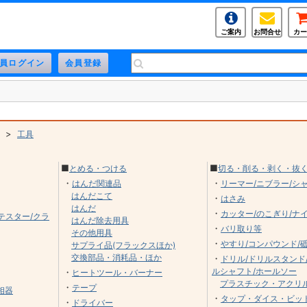
ご案内
お問合せ
カー
>
工具
■
■
とめる・つける
切る・削る・剥く・抜
・
・
はんだ関連品
リーマー/ニブラー/シ
はんだこて
・
はさみ
はんだ
・
カッター/のこぎり/ナ
テスター/クラ
はんだ除去用具
・
バリ取り等
その他用具
・
やすり/コンパウンド/
サプライ品(フラックスほか)
交換部品・消耗品・ほか
・
ドリル/ドリルスタンド
ルシャフト/ホールソー
・
ヒートツール・バーナー
プラスチック・アクリ
・
テープ
相器
・
タップ・ダイス・ビッ
・
ドライバー