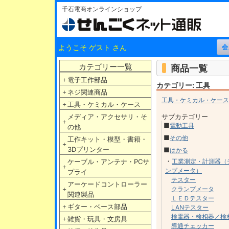
千石電商オンラインショップ
ようこそ ゲスト さん
カテゴリー一覧
商品一覧
＋
電子工作部品
カテゴリー: 工具
＋
ネジ関連商品
工具・ケミカル・ケース
＋
工具・ケミカル・ケース
メディア・アクセサリ・そ
サブカテゴリー
＋
■
電動工具
の他
■
その他
工作キット・模型・書籍・
＋
3Dプリンター
■
はかる
・
ケーブル・アンテナ・PCサ
工業測定・計測器（
＋
ンプメータ）
プライ
テスター
アーケードコントローラー
＋
クランプメータ
関連製品
ＬＥＤテスター
＋
ギター・ベース部品
LANテスター
検電器・検相器／検
＋
雑貨・玩具・文房具
導通チェッカー