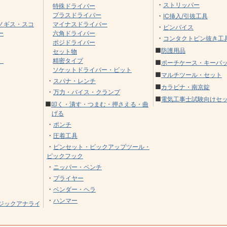
・
ストリッパー
特殊ドライバー
プラスドライバー
・
IC挿入/引抜工具
ノギス・スコ
マイナスドライバー
・
ピンバイス
ー
六角ドライバー
・
コンタクトピン抜き工
ポジドライバー
■
防護用品
セット物
）
精密タイプ
■
ポーチケース・キーバ
ソケットドライバー・ビット
■
マルチツール・セット
・
スパナ・レンチ
■
カラビナ・南京錠
・
万力・バイス・クランプ
■
電気工事士試験向けセ
■
叩く・潰す・つまむ・押さえる・曲
げる
・
ポンチ
・
圧着工具
・
ピンセット・ピックアップツール・
ピックフック
・
ニッパー・ペンチ
・
プライヤー
・
ベンダー・ヘラ
・
ハンマー
ジックアナライ