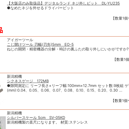
【大阪店のみ取扱品】デジタルランド ネジ外しビット DL-YU235
●なめたネジを外せるドライバービット
【数量1個〜
アイガーツール
こじ開けツール 刃幅(刃先)5mm EO-5
ねじの開閉・精密機器の分解・時計の裏ふたの取り外しにいかがですか?
【数量1個
新潟精機
シクネスゲージ 172MB
●隙間測定に リーフ長さ×リーフ幅:100mm×12.7mm セット数:9枚組 
(mm):0.04、0.05、0.06、0.07、0.08、0.10、0.15、0.20、0.30 ...
【数量1個〜
新潟精機
シルバースケール 5cm SV-05KD
新潟精機製の直尺になります。 材質:ステンレス