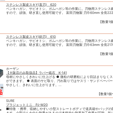
ステンレス製皮スキY(直刃) 620
ペンキハガシ、サビオトシ、ガムハガシ等の作業に。刃物用ステンレス
すので、頑強、研ぎ直し使用可能です。 富田刃物製 刃巾60mm 全長22
【数量1個
ステンレス製皮スキY(斜刃) 610
ペンキハガシ、サビオトシ、ガムハガシ等の作業に。刃物用ステンレス
すので、頑強、研ぎ直し使用可能です。 富田刃物製 刃巾63mm 全長217
【数量1個
ホーザン
【大阪店のみ取扱品】ラバー砥石 K-141
母材にやさしくきれいに仕上げる ● 微粒の研磨粒により目詰まりなく
ができます。 ● 表面のサビ取り、汚れ取りではヤスリ・サンドペーパ
やさしく、きれいに仕上がります。...
【数量1個〜
SURE
プラジェットミニ PJ-M20
■特徴 ・携帯、収納しやすい小型ストレートボディで道具箱やバッグの
ます。小型でも十分な熱量があるので本格的な熱風加工作業が可能。折