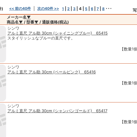
件)
<< 前の40件
次の40件 >>
|
|
|
4
|
|
|
|
･･･
1
2
3
5
6
7
8
写
メーカー名
▼
商品名
▼
/ 型番
▼
/ 通販価格(税込)
シンワ
アルミ直尺 アル助 30cm (シャイニングブルー) 65415
スタイリッシュなブルーの直尺です。
【数量1個
シンワ
アルミ直尺 アル助 30cm (ペールピンク) 65416
【数量1個
シンワ
アルミ直尺 アル助 30cm (シャンパンゴールド) 65417
【数量1個