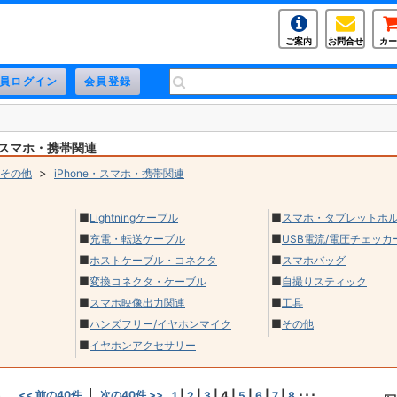
ご案内
お問合せ
カー
e・スマホ・携帯関連
>
その他
iPhone・スマホ・携帯関連
■
■
Lightningケーブル
スマホ・タブレットホ
■
■
充電・転送ケーブル
USB電流/電圧チェッカ
■
■
ホストケーブル・コネクタ
スマホバッグ
■
■
変換コネクタ・ケーブル
自撮りスティック
■
■
スマホ映像出力関連
工具
■
■
ハンズフリー/イヤホンマイク
その他
■
イヤホンアクセサリー
)
<< 前の40件
次の40件 >>
|
|
|
4
|
|
|
|
･･･
1
2
3
5
6
7
8