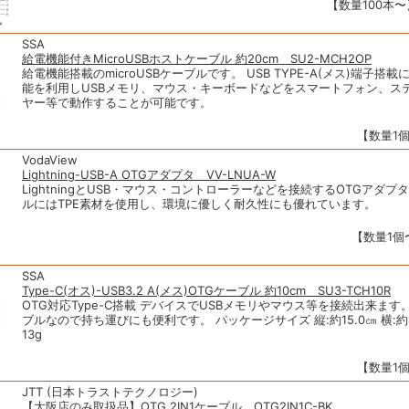
【数量100本〜】
SSA
給電機能付きMicroUSBホストケーブル 約20cm SU2-MCH2OP
給電機能搭載のmicroUSBケーブルです。 USB TYPE-A(メス)端子搭
能を利用しUSBメモリ、マウス・キーボードなどをスマートフォン、ス
ヤー等で動作することが可能です。
【数量1個
VodaView
Lightning-USB-A OTGアダプタ VV-LNUA-W
LightningとUSB・マウス・コントローラーなどを接続するOTGアダプ
ルにはTPE素材を使用し、環境に優しく耐久性にも優れています。
【数量1個〜
SSA
Type-C(オス)-USB3.2 A(メス)OTGケーブル 約10cm SU3-TCH10R
OTG対応Type-C搭載 デバイスでUSBメモリやマウス等を接続出来ます
ブルなので持ち運びにも便利です。 パッケージサイズ 縦:約15.0㎝ 横:約8
13g
【数量1個
JTT (日本トラストテクノロジー)
【大阪店のみ取扱品】OTG 2IN1ケーブル OTG2IN1C-BK