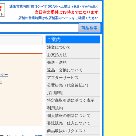
通販営業時間 10:30〜17:00/月〜土曜日
※祝日・年末年始除く
当日注文受付は13時までになります
ト
店舗の営業時間は各店舗案内ページをご確認ください
ご案内
注文について
お支払方法
発送・送料
返品・交換について
ルダー
アフターサービス
ー
公費掛売（代金後払い）
採用情報
特定商取引法に基づく表示
利用規約
個人情報の削除について
委託販売・仕入について
商品取扱いリクエスト