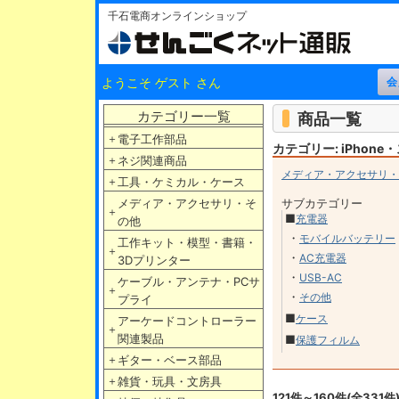
千石電商オンラインショップ
ようこそ ゲスト さん
カテゴリー一覧
商品一覧
＋
電子工作部品
カテゴリー: iPhon
＋
ネジ関連商品
メディア・アクセサリ・
＋
工具・ケミカル・ケース
メディア・アクセサリ・そ
サブカテゴリー
＋
■
充電器
の他
・
モバイルバッテリー
工作キット・模型・書籍・
＋
・
AC充電器
3Dプリンター
・
USB-AC
ケーブル・アンテナ・PCサ
＋
・
その他
プライ
■
ケース
アーケードコントローラー
＋
関連製品
■
保護フィルム
＋
ギター・ベース部品
＋
雑貨・玩具・文房具
121件～160件(全331件