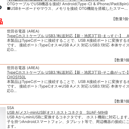
OTGケーブルでUSB機器を接続! Android(Type-C) & iPhone/iPad(8pin
■USBキーボードやマウス、メモリを接続 OTG機能を搭載したスマー...
【数量1個〜
世田谷電器 (AREA)
TypeCホストケーブル USB3.1転送対応【新・池尻3丁目‐まっすぐ‐】 AR
本製品はTypeCポートに接続することで、USB A接続ポートに変換す
です。 接続ポート:TypeCオス⇒USB Aメス 対応:USB3.1対応 本体サイズ
応O...
【数量1個
世田谷電器 (AREA)
TypeCホストケーブル USB3.1転送対応【新・池尻3丁目‐そこ曲がって‐】
CHOS150L
本製品はTypeCポートに接続することで、USB A接続ポートに変換す
です。 接続ポート:TypeCオス⇒USB Aメス 対応:USB3.1対応 本体サイズ
応O...
【数量1個
SSA
USB A(メス)-miniUSB(オス) ホストコネクタ SUAF-MIHB
USB AからminiUSBに変換するコネクタです。 ホスト機能に対応します。 
子を持つAndroidスマートフォン、タブレット等で、周辺機器の接続に
ます。