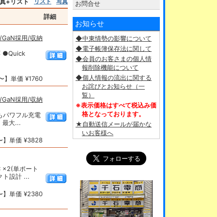
真+リスト
リスト
写真
お問合せ
詳細
お知らせ
A/GaN採用/収納
◆中東情勢の影響について
◆電子帳簿保存法に関して
 ●Quick
◆会員のお客さまの個人情
報削除機能について
◆個人情報の流出に関する
】単価 ¥1760
お詫びとお知らせ（一
覧）
A/GaN採用/収納
※表示価格はすべて税込み価
格となっております。
時もパワフル充電
・最大...
★自動送信メールが届かな
いお客様へ
】単価 ¥3828
 ×2(単ポート
ト設計 ...
】単価 ¥2380