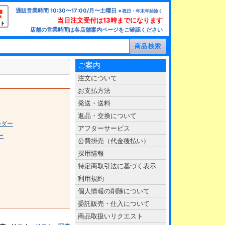
通販営業時間 10:30〜17:00/月〜土曜日
※祝日・年末年始除く
当日注文受付は13時までになります
ト
店舗の営業時間は各店舗案内ページをご確認ください
ご案内
注文について
お支払方法
発送・送料
返品・交換について
ルダー
アフターサービス
ー
公費掛売（代金後払い）
採用情報
特定商取引法に基づく表示
利用規約
個人情報の削除について
委託販売・仕入について
商品取扱いリクエスト