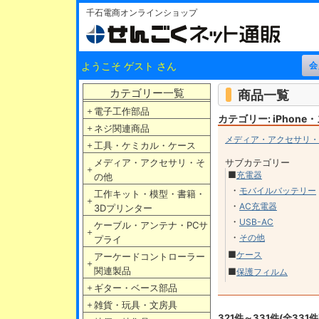
千石電商オンラインショップ
ようこそ ゲスト さん
カテゴリー一覧
商品一覧
＋
電子工作部品
カテゴリー: iPhon
＋
ネジ関連商品
メディア・アクセサリ・
＋
工具・ケミカル・ケース
メディア・アクセサリ・そ
サブカテゴリー
＋
■
充電器
の他
・
モバイルバッテリー
工作キット・模型・書籍・
＋
・
AC充電器
3Dプリンター
・
USB-AC
ケーブル・アンテナ・PCサ
＋
・
その他
プライ
■
ケース
アーケードコントローラー
＋
関連製品
■
保護フィルム
＋
ギター・ベース部品
＋
雑貨・玩具・文房具
321件～331件(全331件