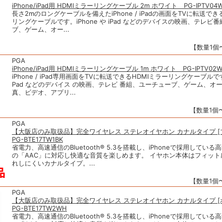
iPhone/iPad用 HDMIミラーリングケーブル 2m ホワイト PG-IPTV04
長さ2mのロングケーブルを備えたiPhone / iPadの画面をTVに転送でき
リングケーブルです。iPhone や iPad などのデバイスの映画、テレビ
ブ、ゲーム、オー...
【数量1個〜
PGA
iPhone/iPad用 HDMIミラーリングケーブル 1m ホワイト PG-IPTV02
iPhone / iPad専用画面をTVに転送できるHDMIミラーリングケーブルです
Pad などのデバイス の映画、テレビ 番組、ユーチューブ、ゲーム、オ
真、ビデオ、アプリ...
【数量1個〜
PGA
【大阪店のみ取扱品】完全ワイヤレス ステレオイヤホン カナルタイプ 
PG-BTE17TW1BK
省電力、高速通信のBluetooth® 5.3を搭載し、iPhoneで採用してい
の「AAC」に対応し快適な音質を楽しめます。 イヤホン本体はフィッ
れしにくいカナルタイプ。...
【数量1個〜
PGA
【大阪店のみ取扱品】完全ワイヤレス ステレオイヤホン カナルタイプ 
PG-BTE17TW2WH
省電力、高速通信のBluetooth® 5.3を搭載し、iPhoneで採用してい