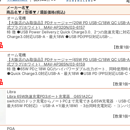
写
メーカー名
▼
商品名
▼
/ 型番
▼
/ 通販価格(税込)
オーム電機
【大阪店のみ取扱品】PDチャージャー(20W PD USB-C/18W QC USB-
式プラグ/ホワイト) MAV-AP320N/03-6157
特 徴 ●USB Power DeliveryとQuick Charge3.0、2つの急速充電に対応
Charge3.0対応USB-A・最大18W ●USB PD(PPS)対応USB-...
【数量1個〜
オーム電機
【大阪店のみ取扱品】PDチャージャー(65W PD USB-C/18W QC USB-
式プラグ/ホワイト) MAV-AP365N/03-6159
特 徴 ●65W PDと18W QCのハイパワーダブル出力ポート、同時使用
●Quick Charge3.0対応USB-A・最大18W ●USB PD (PPS)対応USB-C
【数量1個〜
Libra
Libra 65W急速充電PD3ポート充電器 G651A2CJ
switch2のドック充電からノートPCまで充電できる65W充電器 ・USB-C
最大65W PD対応) ・USB-A ×1(最大18W) ・3台同時充電対応 ・コンパク
【数量1個〜
PGA