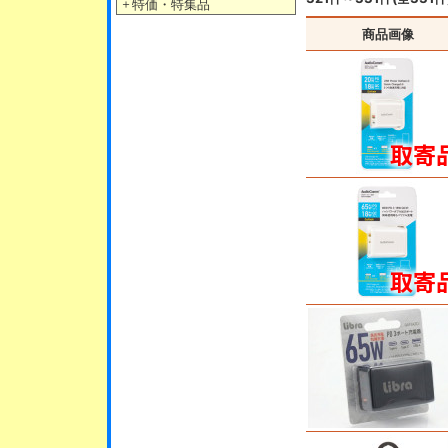
＋
特価・特集品
商品画像