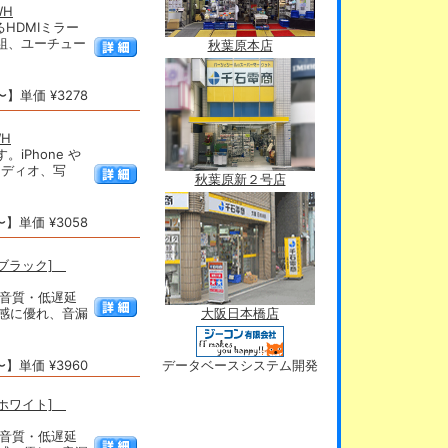
WH
るHDMIミラー
番組、ユーチュー
秋葉原本店
】単価 ¥3278
WH
。iPhone や
ーディオ、写
秋葉原新２号店
】単価 ¥3058
[ブラック]
る高音質・低遅延
ト感に優れ、音漏
大阪日本橋店
】単価 ¥3960
データベースシステム開発
[ホワイト]
る高音質・低遅延