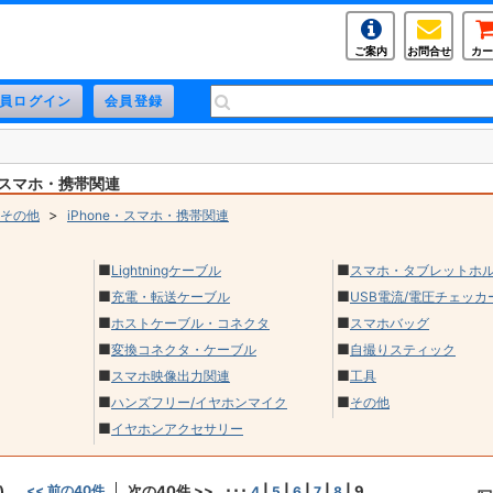
ご案内
お問合せ
カー
e・スマホ・携帯関連
>
その他
iPhone・スマホ・携帯関連
■
■
Lightningケーブル
スマホ・タブレットホ
■
■
充電・転送ケーブル
USB電流/電圧チェッカ
■
■
ホストケーブル・コネクタ
スマホバッグ
■
■
変換コネクタ・ケーブル
自撮りスティック
■
■
スマホ映像出力関連
工具
■
■
ハンズフリー/イヤホンマイク
その他
■
イヤホンアクセサリー
)
<< 前の40件
次の40件 >>
･･･
|
|
|
|
|
9
4
5
6
7
8