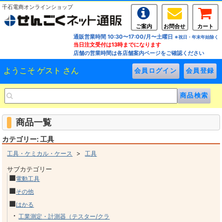
千石電商オンラインショップ
ご案内
お問合せ
カート
通販営業時間 10:30〜17:00/月〜土曜日
※祝日・年末年始除く
当日注文受付は13時までになります
店舗の営業時間は各店舗案内ページをご確認ください
ようこそ ゲスト さん
商品一覧
カテゴリー: 工具
>
工具・ケミカル・ケース
工具
サブカテゴリー
■
電動工具
■
その他
■
はかる
・
工業測定・計測器（テスター/クラ