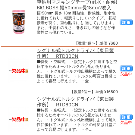
車輌用マスキングテープ(耐水・耐候)
BIG BOSS 幅50mm×長18m×2巻入
幅:50mm 長さ:18m 耐熱性、耐候性、耐水性
に優れており、糊残りしにくいタイプ。 初期
接着が良く、重ね貼りにも 適しております。
また、手切れの良さ、巻き戻しの軽さなど作
業性にも優れていま...
【数量1個〜】単価 ¥680
シグナル式トルクドライバ【東日製
作所】 RTD30CN
■特長 ・空転式。 ・設定トルクに達すると空
転するためオーバトルクの心配がありませ
ん。 ・トグル式トルク検出機構によって耐久
欠品中
性に優れています。 ・トルクの可変は目盛に
よって容易に行えます。 ・全...
【数量1個〜】単価 ¥16500
シグナル式トルクドライバ【東日製
作所】 RTD60CN
■特長 ・空転式。 ・設定トルクに達すると空
転するためオーバトルクの心配がありませ
ん。 ・トグル式トルク検出機構によって耐久
欠品中
性に優れています。 ・トルクの可変は目盛に
よって容易に行えます。 ・全...