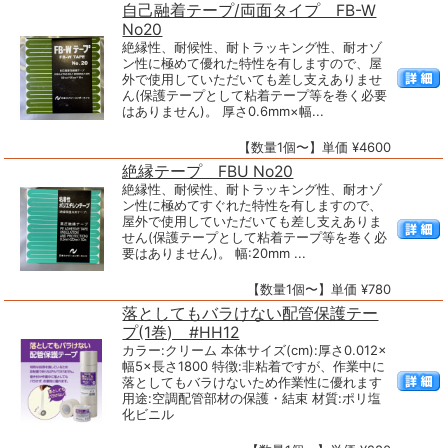
自己融着テープ/両面タイプ FB-W
No20
絶縁性、耐候性、耐トラッキング性、耐オゾ
ン性に極めて優れた特性を有しますので、屋
外で使用していただいても差し支えありませ
ん(保護テープとして粘着テープ等を巻く必要
はありません)。 厚さ0.6mm×幅...
【数量1個〜】単価 ¥4600
絶縁テープ FBU No20
絶縁性、耐候性、耐トラッキング性、耐オゾ
ン性に極めてすぐれた特性を有しますので、
屋外で使用していただいても差し支えありま
せん(保護テープとして粘着テープ等を巻く必
要はありません)。 幅:20mm ...
【数量1個〜】単価 ¥780
落としてもバラけない配管保護テー
プ(1巻) #HH12
カラー:クリーム 本体サイズ(cm):厚さ0.012×
幅5×長さ1800 特徴:非粘着ですが、作業中に
落としてもバラけないため作業性に優れます
用途:空調配管部材の保護・結束 材質:ポリ塩
化ビニル