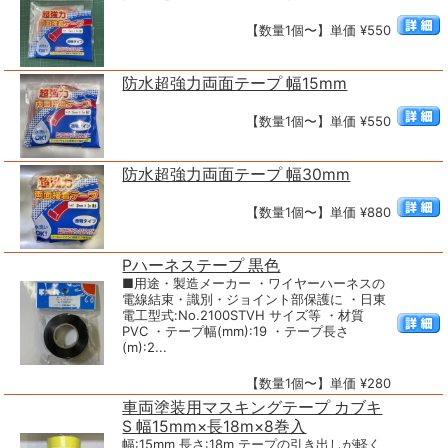
【数量1個〜】単価 ¥550
防水超強力両面テープ 幅15mm
【数量1個〜】単価 ¥550
防水超強力両面テープ 幅30mm
【数量1個〜】単価 ¥880
Pハーネステープ 黒色
■用途・製造メーカー ・ワイヤーハーネスの
電線結束・識別・ジョイント部保護に ・日東
電工型式:No.2100STVH サイズ等 ・材質
PVC ・テープ幅(mm):19 ・テープ長さ
(m):2...
【数量1個〜】単価 ¥280
車両塗装用マスキングテープ カブキ
S 幅15mm×長18m×8巻入
幅:15mm 長さ:18m テープの引き出しが軽く