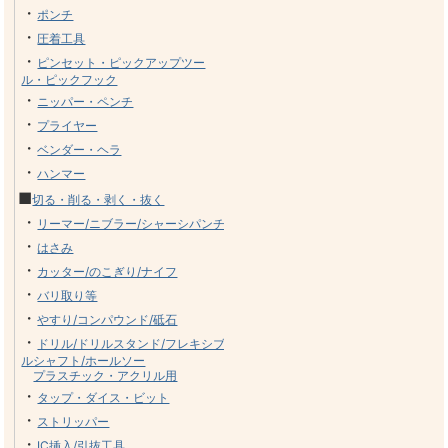
・
ポンチ
・
圧着工具
・
ピンセット・ピックアップツー
ル・ピックフック
・
ニッパー・ペンチ
・
プライヤー
・
ベンダー・ヘラ
・
ハンマー
■
切る・削る・剥く・抜く
・
リーマー/ニブラー/シャーシパンチ
・
はさみ
・
カッター/のこぎり/ナイフ
・
バリ取り等
・
やすり/コンパウンド/砥石
・
ドリル/ドリルスタンド/フレキシブ
ルシャフト/ホールソー
プラスチック・アクリル用
・
タップ・ダイス・ビット
・
ストリッパー
・
IC挿入/引抜工具