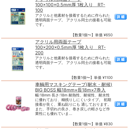
100×100×0.5mm厚 1枚入り RT-
100
アクリルと他素材を接着するために作られた
透明両面テープ。 アクリル同士の接着も可能
です。
【数量1個〜】単価 ¥650
アクリル用両面テープ
100×200×0.5mm厚 1枚入り RT-
200
アクリルと他素材を接着するために作られた
透明両面テープ。 アクリル同士の接着も可能
です。
【数量1個〜】単価 ¥1100
車輌用マスキングテープ(耐水・耐候)
BIG BOSS 幅18mm×長18m×7巻入
幅:18mm 長さ:18m 耐熱性、耐候性、耐水性
に優れており、糊残りしにくいタイプ。 初期
接着が良く、重ね貼りにも 適しております。
また、手切れの良さ、巻き戻しの軽さなど作
業性にも優れていま...
【数量1個〜】単価 ¥830