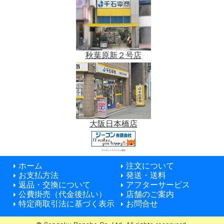
秋葉原新２号店
大阪日本橋店
データベースシステム開発
ホーム
注文について
お支払方法
発送・送料
返品・交換について
アフターサービス
公費掛売（代金後払い）
店舗のご案内
特定商取引法に基づく表示
お問合せ