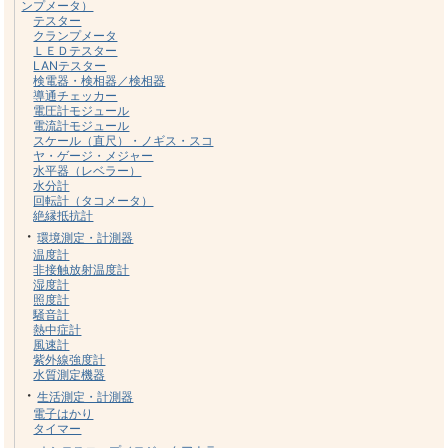
ンプメータ）
テスター
クランプメータ
ＬＥＤテスター
LANテスター
検電器・検相器／検相器
導通チェッカー
電圧計モジュール
電流計モジュール
スケール（直尺）・ノギス・スコ
ヤ・ゲージ・メジャー
水平器（レベラー）
水分計
回転計（タコメータ）
絶縁抵抗計
・
環境測定・計測器
温度計
非接触放射温度計
湿度計
照度計
騒音計
熱中症計
風速計
紫外線強度計
水質測定機器
・
生活測定・計測器
電子はかり
タイマー