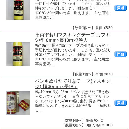
手切れ性が優れています。 しかも、重ね貼り
性能がアップしました。 耐熱目安・・・
100℃ 30分間の乾燥に耐えます。 主な用途
車両塗装...
【数量1個〜】単価 ¥830
車両塗装用マスキングテープ カブキ
S 幅18mm×長18m×7巻入
幅:18mm 長さ:18m テープの引き出しが軽く
手切れ性が優れています。 しかも、重ね貼り
性能がアップしました。 耐熱目安・・・
100℃ 30分間の乾燥に耐えます。 主な用途
車両塗装...
【数量1個〜】単価 ¥870
ペンキぬりたて注意テープ(マスキン
グ) 幅40mm×長18m
幅:40mm 長さ:18m 「ペンキ塗りたて!!さわ
らないでください!!」 目立つ配色・デザイン
をコンパクトな40mm幅に集約(長さ18m) ・
簡単に貼れて、きれいに剥がせる。 ・糊残り
し...
【数量1個〜】単価 ¥350
【数量1組〜】3個入1袋 ¥1000