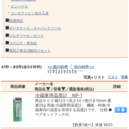
・
ピンバイス
・
コンタクトピン抜き工具
■
防護用品
■
ポーチケース・キーバックリール
■
マルチツール・セット
■
カラビナ・南京錠
■
電気工事士試験向けセット
41件～80件(全3319件)
<< 前の40件
次の40件 >>
|
2
|
|
|
|
･･･
1
3
4
5
6
写真+リスト
リスト
写真
メーカー名
商品画像
詳細
▼
▼
商品名
/ 型番
/ 通販価格(税込)
冷蔵庫用温度計 NP-1
商品サイズ:幅123 ×高さ24 ×奥行き10mm 重
量25g 用途:冷蔵庫用温度計。 機能・特徴:冷
蔵庫内の温度を管理する温度計です。 仕様:●
マグネットフック付。
【数量1個〜】単価 ¥920