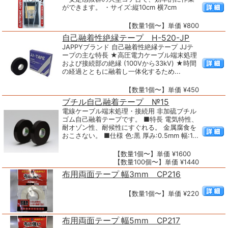
ができます。 ・サイズ:縦10cm 横7cm
【数量1個〜】単価 ¥800
自己融着性絶縁テープ H-520-JP
JAPPYブランド 自己融着性絶縁テープ JJテ
ープの主な特長 ★高圧電力ケーブル端末処理
および接続部の絶縁 (100Vから33kV) ★時間
の経過とともに融着し一体化するため...
【数量1個〜】単価 ¥450
ブチル自己融着テープ №15
電線ケーブル端末処理・接続用 非加硫ブチル
ゴム自己融着テープです。 ■特長 電気特性、
耐オゾン性、耐候性にすぐれる。 金属腐食を
おこさない。 ■仕様 色:黒 厚み:0.5mm 幅:1...
【数量1個〜】単価 ¥1600
【数量100個〜】単価 ¥1440
布用両面テープ 幅3mm CP216
【数量1個〜】単価 ¥220
布用両面テープ 幅5mm CP217