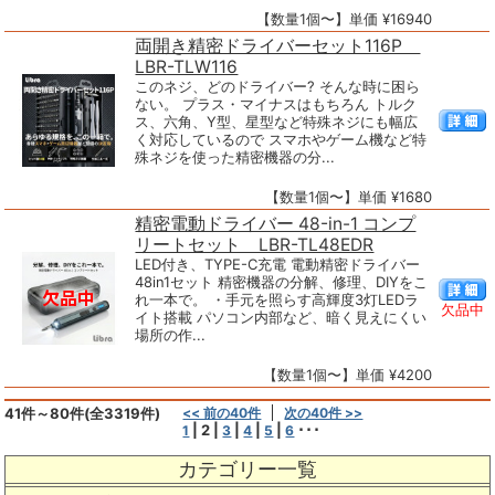
【数量1個〜】単価 ¥16940
両開き精密ドライバーセット116P
LBR-TLW116
このネジ、どのドライバー? そんな時に困ら
ない。 プラス・マイナスはもちろん トルク
ス、六角、Y型、星型など特殊ネジにも幅広
く対応しているので スマホやゲーム機など特
殊ネジを使った精密機器の分...
【数量1個〜】単価 ¥1680
精密電動ドライバー 48-in-1 コンプ
リートセット LBR-TL48EDR
LED付き、TYPE-C充電 電動精密ドライバー
48in1セット 精密機器の分解、修理、DIYをこ
れ一本で。 ・手元を照らす高輝度3灯LEDラ
欠品中
イト搭載 パソコン内部など、暗く見えにくい
場所の作...
【数量1個〜】単価 ¥4200
41件～80件(全3319件)
<< 前の40件
次の40件 >>
|
2
|
|
|
|
･･･
1
3
4
5
6
カテゴリー一覧