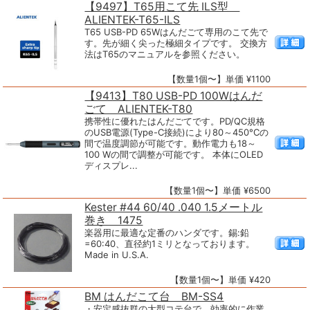
【9497】T65用こて先 ILS型
ALIENTEK-T65-ILS
T65 USB-PD 65Wはんだごて専用のこて先で
す。先が細く尖った極細タイプです。 交換方
法はT65のマニュアルを参照ください。
【数量1個〜】単価 ¥1100
【9413】T80 USB-PD 100Wはんだ
ごて ALIENTEK-T80
携帯性に優れたはんだごてです。PD/QC規格
のUSB電源(Type-C接続)により80～450°Cの
間で温度調節が可能です。動作電力も18～
100 Wの間で調整が可能です。 本体にOLED
ディスプレ...
【数量1個〜】単価 ¥6500
Kester #44 60/40 .040 1.5メートル
巻き 1475
楽器用に最適な定番のハンダです。錫:鉛
=60:40、直径約1ミリとなっております。
Made in U.S.A.
【数量1個〜】単価 ¥420
BM はんだこて台 BM-SS4
・安定感抜群の大型コテ台で、効率的に作業