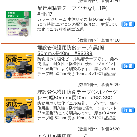
【数量1個〜】単価 ¥280
配管用粘着テープ ツヤなし(1巻)
#HN17
カラー:クリーム 本体サイズ:幅50mm×長さ
20m 特徴:エアコンの配管保護に。 材質:ポリ
塩化ビニル/粘着剤:ゴム系
【数量1個〜】単価 ¥460
埋設管保護用防食テープ(黒)幅
50mm×長10m #BS23B
防食用ポリ塩化ビニル粘着テープです。 鉛不
使用品。耐久性・防食性に優れ、ジョイント
部や屈曲部によく馴染みます。 厚さ:0.4mm
テープ幅:50mm 長さ:10m JIS Z1901 認証品
【数量1個〜】単価 ¥620
埋設管保護用防食テープ(シルバーグ
レー)幅50mm×長10m #BS23SG
防食用ポリ塩化ビニル粘着テープです。 鉛不
使用品。耐久性・防食性に優れ、ジョイント
部や屈曲部によく馴染みます。 厚さ:0.4mm
テープ幅:50mm 長さ:10m JIS Z1901 認証品
【数量1個〜】単価 ¥620
アクリル用両面テープ