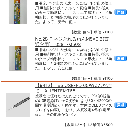
■用途: ネジ山の形成・つぶれたネジ山の修正
用 ■被削材: 鉄・アルミ・真鍮 ■特長: 従来
のタップ軸形状は、「スクエア形状」・「6角
軸形状」と2種類の軸形状にわかれていまし
た。よって、安全に使...
【数量1個〜】単価 ¥1100
No.28-T ネジきれるねんM5×0.8(貫
通穴用) 028T-M508
■用途: ネジ山の形成・つぶれたネジ山の修正
用 ■被削材: 鉄・アルミ・真鍮 ■特長: 従来
のタップ軸形状は、「スクエア形状」・「6角
軸形状」と2種類の軸形状にわかれていまし
た。よって、安全に使...
【数量1個〜】単価 ¥1100
【9412】T65 USB-PD 65Wはんだご
て ALIENTEK-T65
携帯性に優れたはんだごてです。PD/QC規格
のUSB電源(Type-C接続)により80～420℃の
間で温度調節が可能です。本体にOLEDディス
プレイを内蔵しており、温度設定や動作電圧
設定、その他細かなパラ...
【数量1箱〜】1箱単価 ¥5500