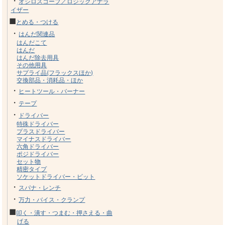
・
オシロスコープ／ロジックアナラ
イザー
■
とめる・つける
・
はんだ関連品
はんだこて
はんだ
はんだ除去用具
その他用具
サプライ品(フラックスほか)
交換部品・消耗品・ほか
・
ヒートツール・バーナー
・
テープ
・
ドライバー
特殊ドライバー
プラスドライバー
マイナスドライバー
六角ドライバー
ポジドライバー
セット物
精密タイプ
ソケットドライバー・ビット
・
スパナ・レンチ
・
万力・バイス・クランプ
■
叩く・潰す・つまむ・押さえる・曲
げる