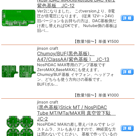
紫色基板 JC-12
Ver2になりました。 このversionより、B電
圧が倍電圧になります。 (従来 12V-＞24V)
旧バージョンをお持ちの方は、DAC基板側だ
け差し替えればOKです。 Nutube側の基板は
旧バ...
【数量1個〜】単価 ¥1500
jinson craft
Chumoy/BUF(黒色基板)、
A47/ClassAA(紫色基板 ) JC-13
NosPiDAC MAX専用のアンプ基板です
ZeroMAX,BaseMAXにも使えます。
Chumoy/BUF基板 イヤフォン、ヘッドフォ
ン、どちらも使う方向けの基板です。
BUF(ボル...
【数量1個〜】単価 ¥1000
jinson craft
(黒色基板)Stick MT / NosPiDAC
Tube MT/MTa/MAX用 真空管下駄
JC-2
NosPiDAC MAXの差し替えパネルです レジ
ストムラ、スレもありますので、神経質な方
は買わないでください。 基板で作っているの