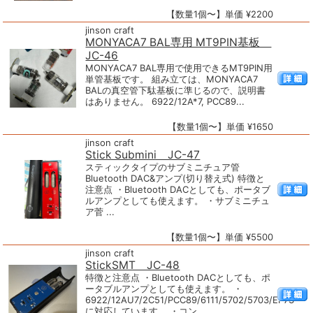
【数量1個〜】単価 ¥2200
jinson craft
MONYACA7 BAL専用 MT9PIN基板
JC-46
MONYACA7 BAL専用で使用できるMT9PIN用
単管基板です。 組み立ては、MONYACA7
BALの真空管下駄基板に準じるので、説明書
はありません。 6922/12A*7, PCC89...
【数量1個〜】単価 ¥1650
jinson craft
Stick Submini JC-47
スティックタイプのサブミニチュア管
Bluetooth DAC&アンプ(切り替え式) 特徴と
注意点 ・Bluetooth DACとしても、ポータブ
ルアンプとしても使えます。 ・サブミニチュ
ア菅 ...
【数量1個〜】単価 ¥5500
jinson craft
StickSMT JC-48
特徴と注意点 ・Bluetooth DACとしても、ポ
ータブルアンプとしても使えます。 ・
6922/12AU7/2C51/PCC89/6111/5702/5703/EF73
に対応しています。 ・コン...