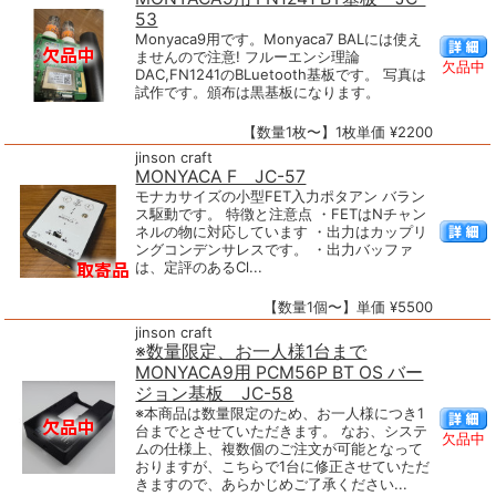
53
Monyaca9用です。Monyaca7 BALには使え
ませんので注意! フルーエンシ理論
欠品中
DAC,FN1241のBLuetooth基板です。 写真は
試作です。頒布は黒基板になります。
【数量1枚〜】1枚単価 ¥2200
jinson craft
MONYACA F JC-57
モナカサイズの小型FET入力ポタアン バラン
ス駆動です。 特徴と注意点 ・FETはNチャン
ネルの物に対応しています ・出力はカップリ
ングコンデンサレスです。 ・出力バッファ
は、定評のあるCl...
【数量1個〜】単価 ¥5500
jinson craft
※数量限定、お一人様1台まで
MONYACA9用 PCM56P BT OS バー
ジョン基板 JC-58
※本商品は数量限定のため、お一人様につき1
台までとさせていただきます。 なお、システ
欠品中
ムの仕様上、複数個のご注文が可能となって
おりますが、こちらで1台に修正させていただ
きますので、あらかじめご了承ください...