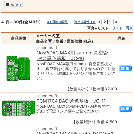
■
PROST
41件～80件(全149件)
<< 前の40件
次の40件 >>
|
2
|
|
1
3
4
写真+リスト
リスト
写真
▼
メーカー名
商品画像
詳細
▼
商品名
/ 型番 / 通販価格(税込)
jinson craft
NosPiDAC MAX用 submini真空管
DAC 黒色基板 JC-10
NosPiDAC MAX専用 submini真空管基板で
す。 真空管は付属しておりませんのでご注意
ください。 詳細は下記リンク欄をご覧くださ
い。
【数量1枚〜】1枚単価 ¥2000
jinson craft
PCM1704 DAC 紫色基板 JC-11
NosPiDAC MAX専用のPCM1704基板です。
詳細は下記リンク欄をご覧ください。
【数量1個〜】単価 ¥1500
jinson craft
NosPiDAC MAX用Nutube DAC Ver2