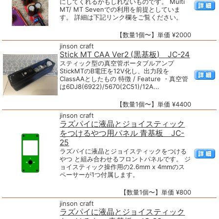
にしてくれるかもしれないものです。 Multi
MT/ MT Sevenでの利用を前提としていま
す。 詳細は下記リンク欄をご覧ください。
【数量1個〜】単価 ¥2000
jinson craft
Stick MT CAA Ver2 (黒基板) JC-24
スティック型の真空管ポータブルアンプ
StickMTのB電圧を12V化し、出力段を
ClassAAとしたもの 特徴 / Feature ・真空管
は6DJ8(6922)/5670(2C51)/12A...
【数量1個〜】単価 ¥4400
jinson craft
ラズパイに液晶とジョイスティック
をつけるやつ用パネル 青基板 JC-
25
ラズパイに液晶とジョイスティックをつける
やつ と組み合わせるフロントパネルです。 ジ
ョイスティック操作用の2.6mm x 4mmのス
ペーサーが1つ付属します。
【数量1個〜】単価 ¥800
jinson craft
ラズパイに液晶とジョイスティック