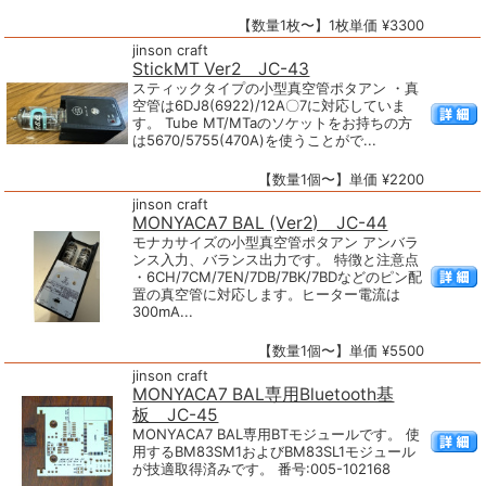
【数量1枚〜】1枚単価 ¥3300
jinson craft
StickMT Ver2 JC-43
スティックタイプの小型真空管ポタアン ・真
空管は6DJ8(6922)/12A〇7に対応していま
す。 Tube MT/MTaのソケットをお持ちの方
は5670/5755(470A)を使うことがで...
【数量1個〜】単価 ¥2200
jinson craft
MONYACA7 BAL (Ver2) JC-44
モナカサイズの小型真空管ポタアン アンバラ
ンス入力、バランス出力です。 特徴と注意点
・6CH/7CM/7EN/7DB/7BK/7BDなどのピン配
置の真空管に対応します。ヒーター電流は
300mA...
【数量1個〜】単価 ¥5500
jinson craft
MONYACA7 BAL専用Bluetooth基
板 JC-45
MONYACA7 BAL専用BTモジュールです。 使
用するBM83SM1およびBM83SL1モジュール
が技適取得済みです。 番号:005-102168