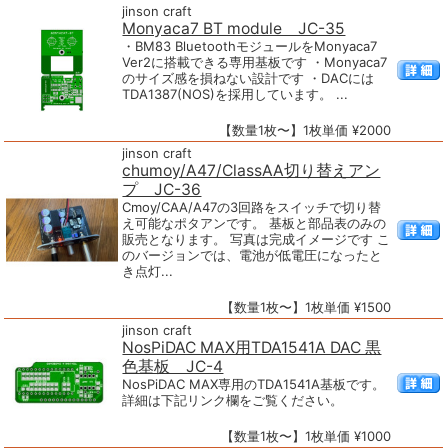
jinson craft
Monyaca7 BT module JC-35
・BM83 BluetoothモジュールをMonyaca7
Ver2に搭載できる専用基板です ・Monyaca7
のサイズ感を損ねない設計です ・DACには
TDA1387(NOS)を採用しています。 ...
【数量1枚〜】1枚単価 ¥2000
jinson craft
chumoy/A47/ClassAA切り替えアン
プ JC-36
Cmoy/CAA/A47の3回路をスイッチで切り替
え可能なポタアンです。 基板と部品表のみの
販売となります。 写真は完成イメージです こ
のバージョンでは、電池が低電圧になったと
き点灯...
【数量1枚〜】1枚単価 ¥1500
jinson craft
NosPiDAC MAX用TDA1541A DAC 黒
色基板 JC-4
NosPiDAC MAX専用のTDA1541A基板です。
詳細は下記リンク欄をご覧ください。
【数量1枚〜】1枚単価 ¥1000