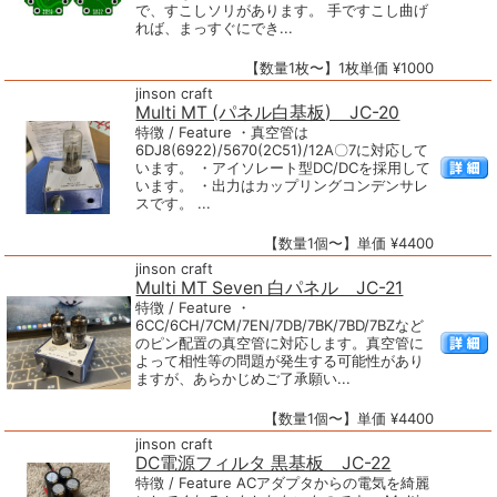
で、すこしソリがあります。 手ですこし曲げ
れば、まっすぐにでき...
【数量1枚〜】1枚単価 ¥1000
jinson craft
Multi MT (パネル白基板) JC-20
特徴 / Feature ・真空管は
6DJ8(6922)/5670(2C51)/12A〇7に対応して
います。 ・アイソレート型DC/DCを採用して
います。 ・出力はカップリングコンデンサレ
スです。 ...
【数量1個〜】単価 ¥4400
jinson craft
Multi MT Seven 白パネル JC-21
特徴 / Feature ・
6CC/6CH/7CM/7EN/7DB/7BK/7BD/7BZなど
のピン配置の真空管に対応します。真空管に
よって相性等の問題が発生する可能性があり
ますが、あらかじめご了承願い...
【数量1個〜】単価 ¥4400
jinson craft
DC電源フィルタ 黒基板 JC-22
特徴 / Feature ACアダプタからの電気を綺麗