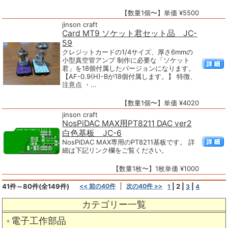
【数量1個〜】単価 ¥5500
jinson craft
Card MT9 ソケット君セット品 JC-
59
クレジットカードの1/4サイズ、厚さ6mmの
小型真空管アンプ 制作に必要な「ソケット
君」を18個付属したバージョンになります。
【AF-0.9(H)-Bが18個付属します。】 特徴、
注意点 ・...
【数量1個〜】単価 ¥4020
jinson craft
NosPiDAC MAX用PT8211 DAC ver2
白色基板 JC-6
NosPiDAC MAX専用のPT8211基板です。 詳
細は下記リンク欄をご覧ください。
【数量1枚〜】1枚単価 ¥1000
41件～80件(全149件)
<< 前の40件
次の40件 >>
|
2
|
|
1
3
4
カテゴリー一覧
電子工作部品
＋