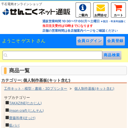
千石電商オンラインショップ
ご案内
お問合せ
カート
通販営業時間 10:30〜17:00/月〜土曜日
※祝日・年末年始除く
当日注文受付は13時までになります
店舗の営業時間は各店舗案内ページをご確認ください
ようこそ ゲスト さん
商品一覧
カテゴリー: 個人制作基板(キット含む)
>
工作キット・模型・書籍・3Dプリンター
個人制作基板(キット含む)
サブカテゴリー
■
TAKAZINE(たかじん)
■
jinson craft (じんそん)
■
齋藤和孝(ぽっけ)
■
藍パパ