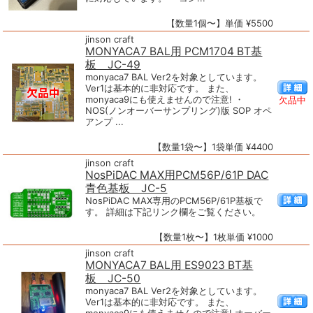
【数量1個〜】単価 ¥5500
jinson craft
MONYACA7 BAL用 PCM1704 BT基
板 JC-49
monyaca7 BAL Ver2を対象としています。
Ver1は基本的に非対応です。 また、
monyaca9にも使えませんので注意! ・
欠品中
NOS(ノンオーバーサンプリング)版 SOP オペ
アンプ ...
【数量1袋〜】1袋単価 ¥4400
jinson craft
NosPiDAC MAX用PCM56P/61P DAC
青色基板 JC-5
NosPiDAC MAX専用のPCM56P/61P基板で
す。 詳細は下記リンク欄をご覧ください。
【数量1枚〜】1枚単価 ¥1000
jinson craft
MONYACA7 BAL用 ES9023 BT基
板 JC-50
monyaca7 BAL Ver2を対象としています。
Ver1は基本的に非対応です。 また、