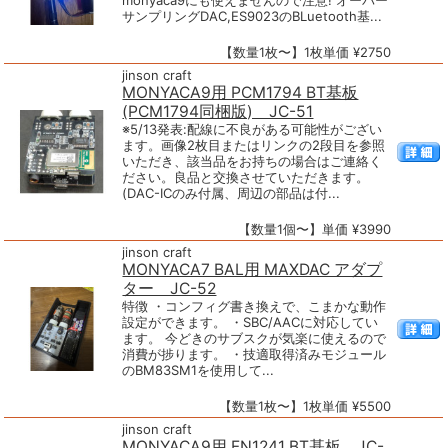
monyaca9にも使えませんので注意! オーバー
サンプリングDAC,ES9023のBLuetooth基...
【数量1枚〜】1枚単価 ¥2750
jinson craft
MONYACA9用 PCM1794 BT基板
(PCM1794同梱版) JC-51
※5/13発表:配線に不良がある可能性がござい
ます。画像2枚目またはリンクの2段目を参照
いただき、該当品をお持ちの場合はご連絡く
ださい。良品と交換させていただきます。
(DAC-ICのみ付属、周辺の部品は付...
【数量1個〜】単価 ¥3990
jinson craft
MONYACA7 BAL用 MAXDAC アダプ
ター JC-52
特徴 ・コンフィグ書き換えで、こまかな動作
設定ができます。 ・SBC/AACに対応してい
ます。 今どきのサブスクが気楽に使えるので
消費が捗ります。 ・技適取得済みモジュール
のBM83SM1を使用して...
【数量1枚〜】1枚単価 ¥5500
jinson craft
MONYACA9用 FN1241 BT基板 JC-