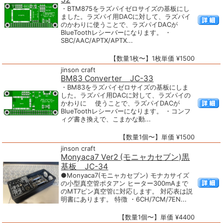
・BTM875をラズパイゼロサイズの基板にし
ました。ラズパイ用DACに対して、ラズパイ
のかわりに使うことで、ラズパイDACが
BlueToothレシーバーになります。 ・
SBC/AAC/APTX/APTX...
【数量1枚〜】1枚単価 ¥1500
jinson craft
BM83 Converter JC-33
・BM83をラズパイゼロサイズの基板にしま
した。ラズパイ用DACに対して、ラズパイの
かわりに 使うことで、ラズパイDACが
BlueToothレシーバーになります。 ・コンフ
ィグ書き換えで、こまかな動...
【数量1個〜】単価 ¥1500
jinson craft
Monyaca7 Ver2 (モニャカセブン)黒
基板 JC-34
●Monyaca7(モニャカセブン) モナカサイズ
の小型真空管ポタアン ヒーター300mAまで
のMT7ピン真空管に対応します。 対応表は説
明書にあります。 特徴 ・6CH/7CM/7EN...
【数量1個〜】単価 ¥4400