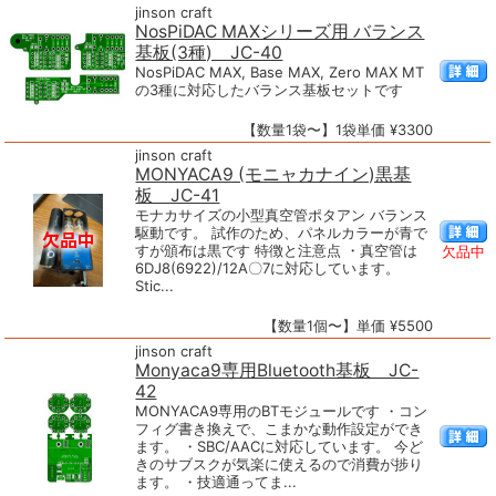
jinson craft
NosPiDAC MAXシリーズ用 バランス
基板(3種) JC-40
NosPiDAC MAX, Base MAX, Zero MAX MT
の3種に対応したバランス基板セットです
【数量1袋〜】1袋単価 ¥3300
jinson craft
MONYACA9 (モニャカナイン)黒基
板 JC-41
モナカサイズの小型真空管ポタアン バランス
駆動です。 試作のため、パネルカラーが青で
すが頒布は黒です 特徴と注意点 ・真空管は
欠品中
6DJ8(6922)/12A〇7に対応しています。
Stic...
【数量1個〜】単価 ¥5500
jinson craft
Monyaca9専用Bluetooth基板 JC-
42
MONYACA9専用のBTモジュールです ・コン
フィグ書き換えで、こまかな動作設定ができ
ます。 ・SBC/AACに対応しています。 今ど
きのサブスクが気楽に使えるので消費が捗り
ます。 ・技適通ってま...