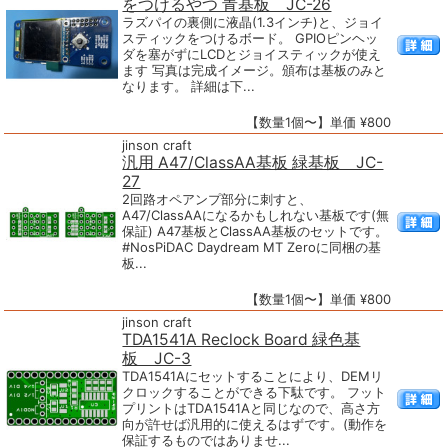
をつけるやつ 青基板 JC-26
ラズパイの裏側に液晶(1.3インチ)と、ジョイ
スティックをつけるボード。 GPIOピンヘッ
ダを塞がずにLCDとジョイスティックが使え
ます 写真は完成イメージ。頒布は基板のみと
なります。 詳細は下...
【数量1個〜】単価 ¥800
jinson craft
汎用 A47/ClassAA基板 緑基板 JC-
27
2回路オペアンプ部分に刺すと、
A47/ClassAAになるかもしれない基板です(無
保証) A47基板とClassAA基板のセットです。
#NosPiDAC Daydream MT Zeroに同梱の基
板...
【数量1個〜】単価 ¥800
jinson craft
TDA1541A Reclock Board 緑色基
板 JC-3
TDA1541Aにセットすることにより、DEMリ
クロックすることができる下駄です。 フット
プリントはTDA1541Aと同じなので、高さ方
向が許せば汎用的に使えるはずです。(動作を
保証するものではありませ...