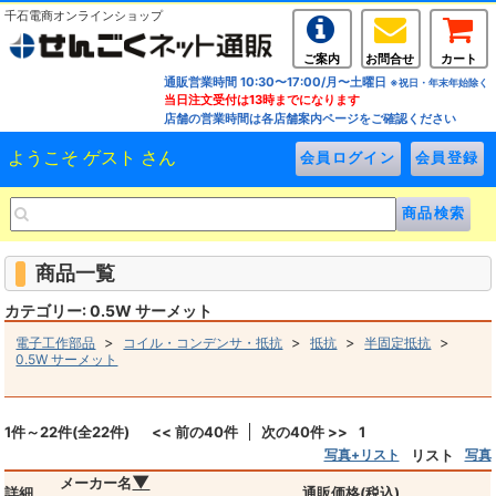
千石電商オンラインショップ
ご案内
お問合せ
カート
通販営業時間 10:30〜17:00/月〜土曜日
※祝日・年末年始除く
当日注文受付は13時までになります
店舗の営業時間は各店舗案内ページをご確認ください
ようこそ ゲスト さん
商品一覧
カテゴリー: 0.5W サーメット
>
>
>
>
電子工作部品
コイル・コンデンサ・抵抗
抵抗
半固定抵抗
0.5W サーメット
1件～22件(全22件)
<< 前の40件
次の40件 >>
1
写真+リスト
リスト
写真
▼
メーカー名
詳細
通販価格(税込)