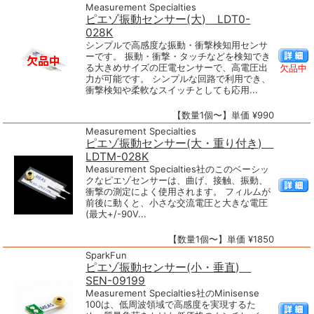
Measurement Specialties
ピエゾ振動センサー(大) LDT0-
028K
シンプルで高感度な振動・衝撃検知用センサ
ーです。 振動・衝撃・タッチなどを検知でき
る大きめサイズの圧電センサーで、高電圧出
欠品中
力が可能です。 シンプルな回路で利用でき、
衝撃検知や柔軟なスイッチとしても応用...
【数量1個〜】単価 ¥990
Measurement Specialties
ピエゾ振動センサー(大・重り付き)
LDTM-028K
Measurement Specialties社のこのベーシッ
クなピエゾセンサーは、曲げ、接触、振動、
衝撃の測定によく使用されます。 フィルムが
前後に動くと、小さな交流電圧と大きな電圧
(最大+/-90V...
【数量1個〜】単価 ¥1850
SparkFun
ピエゾ振動センサー(小・垂直)
SEN-09199
Measurement Specialties社のMinisense
100は、低周波領域で高感度を実現するた