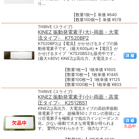
り...
【数量1個〜】単価 ¥640
【数量100個〜】単価 ¥578
THRIVE (スライブ)
KINEZ 振動発電素子(大)-両面・大電
流タイプ- K7520BP2
K7520BP2は【電流】がかせげるタイプの振
動発電素子です。(最大600μA) ※【電圧】が
かせげるタイプ『K7520BS3も販売中です。
(最大±80V) KINEZは高出力、大電流タイ...
【数量1枚〜】1枚単価 ¥1605
【数量10枚〜】1枚単価 ¥1445
【数量100枚〜】1枚単価 ¥1125
【数量1000枚〜】1枚単価 ¥803
THRIVE (スライブ)
KINEZ 振動発電素子(小)-両面・高電
圧タイプ- K2512BS1
KINEZは高出力、大電流タイプの高効率振動
発電素子です。 超極薄50ミクロンの形状によ
り圧電素子を極限まで低出力インピーダンス
化。少ない振動で大きな発電量が得られま
欠品中
す。 驚愕のやわらかさで、強力なアプ...