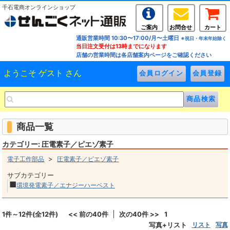
千石電商オンラインショップ
ご案内
お問合せ
カート
通販営業時間 10:30〜17:00/月〜土曜日
※祝日・年末年始除く
当日注文受付は13時までになります
店舗の営業時間は各店舗案内ページをご確認ください
ようこそ ゲスト さん
商品一覧
カテゴリー: 圧電素子／ピエゾ素子
>
電子工作部品
圧電素子／ピエゾ素子
サブカテゴリー
■
環境発電素子／エナジーハーベスト
1件～12件(全12件)
<< 前の40件
次の40件 >>
1
写真+リスト
リスト
写真