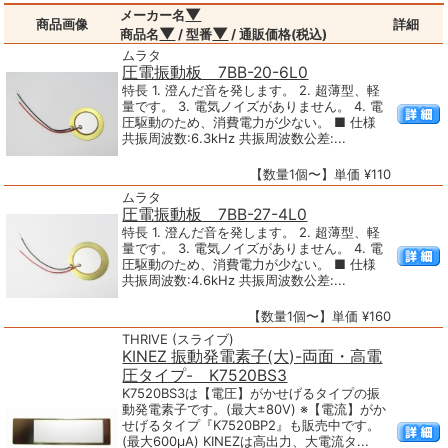
▼
メーカー名
商品画像
詳細
▼
▼
商品名
/ 型番
/ 通販価格(税込)
ムラタ
圧電振動板 7BB-20-6L0
特長 1. 澄んだ音を発します。 2. 超薄型、軽
量です。 3. 電気ノイズがありません。 4. 電
圧駆動のため、消費電力が少ない。 ■ 仕様
共振周波数:6.3kHz 共振周波数公差:...
【数量1個〜】単価 ¥110
ムラタ
圧電振動板 7BB-27-4L0
特長 1. 澄んだ音を発します。 2. 超薄型、軽
量です。 3. 電気ノイズがありません。 4. 電
圧駆動のため、消費電力が少ない。 ■ 仕様
共振周波数:4.6kHz 共振周波数公差:...
【数量1個〜】単価 ¥160
THRIVE (スライブ)
KINEZ 振動発電素子(大)-両面・高電
圧タイプ- K7520BS3
K7520BS3は【電圧】がかせげるタイプの振
動発電素子です。(最大±80V) ※【電流】がか
せげるタイプ『K7520BP2』も販売中です。
(最大600μA) KINEZは高出力、大電流タ...