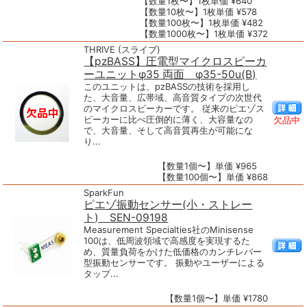
【数量1枚〜】1枚単価 ¥640
【数量10枚〜】1枚単価 ¥578
【数量100枚〜】1枚単価 ¥482
【数量1000枚〜】1枚単価 ¥372
THRIVE (スライブ)
【pzBASS】圧電型マイクロスピーカ
ーユニットφ35 両面 φ35-50u(B)
このユニットは、pzBASSの技術を採用し
た、大音量、広帯域、高音質タイプの次世代
のマイクロスピーカーです。 従来のピエゾス
ピーカーに比べ圧倒的に薄く、大容量なの
欠品中
で、大音量、そして高音質再生が可能にな
り...
【数量1個〜】単価 ¥965
【数量100個〜】単価 ¥868
SparkFun
ピエゾ振動センサー(小・ストレー
ト) SEN-09198
Measurement Specialties社のMinisense
100は、低周波領域で高感度を実現するた
め、質量負荷をかけた低価格のカンチレバー
型振動センサーです。 振動やユーザーによる
タップ...
【数量1個〜】単価 ¥1780