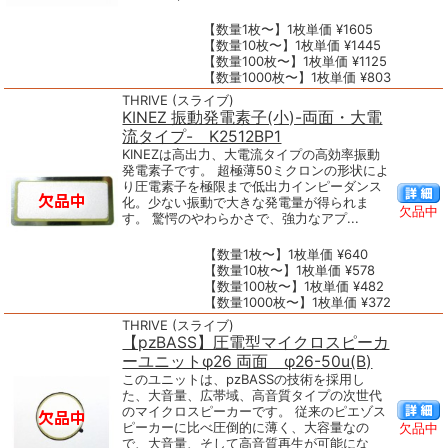
【数量1枚〜】1枚単価 ¥1605
【数量10枚〜】1枚単価 ¥1445
【数量100枚〜】1枚単価 ¥1125
【数量1000枚〜】1枚単価 ¥803
THRIVE (スライブ)
KINEZ 振動発電素子(小)-両面・大電
流タイプ- K2512BP1
KINEZは高出力、大電流タイプの高効率振動
発電素子です。 超極薄50ミクロンの形状によ
り圧電素子を極限まで低出力インピーダンス
化。少ない振動で大きな発電量が得られま
欠品中
す。 驚愕のやわらかさで、強力なアプ...
【数量1枚〜】1枚単価 ¥640
【数量10枚〜】1枚単価 ¥578
【数量100枚〜】1枚単価 ¥482
【数量1000枚〜】1枚単価 ¥372
THRIVE (スライブ)
【pzBASS】圧電型マイクロスピーカ
ーユニットφ26 両面 φ26-50u(B)
このユニットは、pzBASSの技術を採用し
た、大音量、広帯域、高音質タイプの次世代
のマイクロスピーカーです。 従来のピエゾス
ピーカーに比べ圧倒的に薄く、大容量なの
欠品中
で、大音量、そして高音質再生が可能にな