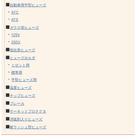
■
自動車用平型ヒューズ
・
ATC
・
ATS
■
ガラス管ヒューズ
・
125V
・
250V
■
抵抗形ヒューズ
■
ヒューズホルダ
・
ミゼット用
・
標準用
・
平型ヒューズ用
■
温度ヒューズ
■
チップヒューズ
■
ブレーカ
■
サーキットプロテクタ
■
消弧剤入りヒューズ
■
耐ラッシュ型ヒューズ