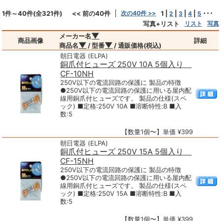
1件～40件(全321件)
<< 前の40件
次の40件 >>
1
|
|
|
|
･･･
2
3
4
5
写真+リスト
リスト
写真
▼
メーカー名
商品画像
詳細
▼
▼
商品名
/ 型番
/ 通販価格(税込)
朝日電器 (ELPA)
銅爪付ヒューズ 250V 10A 5個入り
CF-10NH
250V以下の電流回路の保護に 製品の特徴
●250V以下の電流回路の保護に用いる屋内配
線用銅爪付ヒューズです。 製品の仕様(スペ
ック) ■定格:250V 10A ■溶断特性:B ■入
数:5
【数量1個〜】単価 ¥399
朝日電器 (ELPA)
銅爪付ヒューズ 250V 15A 5個入り
CF-15NH
250V以下の電流回路の保護に 製品の特徴
●250V以下の電流回路の保護に用いる屋内配
線用銅爪付ヒューズです。 製品の仕様(スペ
ック) ■定格:250V 15A ■溶断特性:B ■入
数:5
【数量1個〜】単価 ¥399