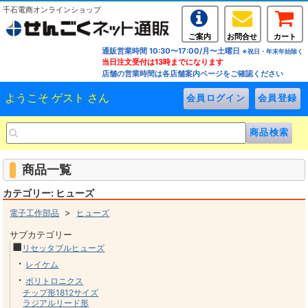
千石電商オンラインショップ
ご案内
お問合せ
カート
通販営業時間 10:30〜17:00/月〜土曜日
※祝日・年末年始除く
当日注文受付は13時までになります
店舗の営業時間は各店舗案内ページをご確認ください
ようこそ ゲスト さん
商品一覧
カテゴリー: ヒューズ
>
電子工作部品
ヒューズ
サブカテゴリー
■
リセッタブルヒューズ
・
レイケム
・
ポリトロニクス
チップ形1812サイズ
ラジアルリード形