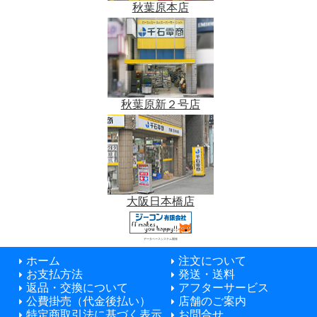
秋葉原本店
秋葉原新２号店
大阪日本橋店
データベースシステム開発
ホーム
注文について
お支払方法
発送・送料
返品・交換について
アフターサービス
公費掛売（代金後払い）
店舗のご案内
特定商取引法に基づく表示
お問合せ