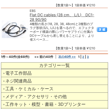
【数量1袋〜】1袋単価 ¥1210
EBS
Flat DC cables (28 cm、 L/L) DC1-
28 90/90
4種類の長さ(18, 28, 38, 48cm)と2種類のプ
ラグ形状(S/L, L/L)を選べるので、エフェクタ
ーボード構築の際にパワーサプライに付属の
DCケーブルから差し替えることにより、より
省スペース...
【数量1袋〜】1袋単価 ¥1210
1件～40件(全88件)
<< 前の40件
次の40件 >>
1
|
|
2
3
カテゴリー一覧
電子工作部品
＋
ネジ関連商品
＋
工具・ケミカル・ケース
＋
メディア・アクセサリ・その他
＋
工作キット・模型・書籍・3Dプリンター
＋