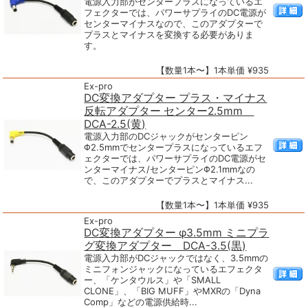
電源入力部がセンタープラスになっているエ
フェクターでは、パワーサプライのDC電源が
センターマイナスなので、このアダプターで
プラスとマイナスを変換する必要がありま
す。
【数量1本〜】1本単価 ¥935
Ex-pro
DC変換アダプター プラス・マイナス
反転アダプター センター2.5mm
DCA-2.5(黄)
電源入力部のDCジャックがセンターピン
Φ2.5mmでセンタープラスになっているエフ
ェクターでは、パワーサプライのDC電源がセ
ンターマイナス/センターピンΦ2.1mmなの
で、このアダプターでプラスとマイナス...
【数量1本〜】1本単価 ¥935
Ex-pro
DC変換アダプター φ3.5mm ミニプラ
グ変換アダプター DCA-3.5(黒)
電源入力部がDCジャックではなく、3.5mmの
ミニフォンジャックになっているエフェクタ
ー、「ケンタウルス」や「SMALL
CLONE」、「BIG MUFF」やMXRの「Dyna
Comp」などの電源供給時...