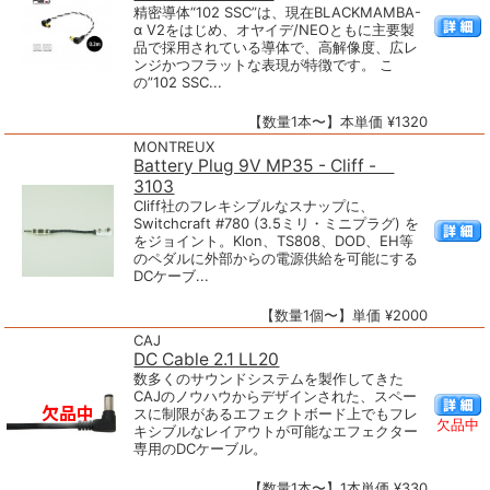
精密導体“102 SSC”は、現在BLACKMAMBA-
α V2をはじめ、オヤイデ/NEOともに主要製
品で採用されている導体で、高解像度、広レ
ンジかつフラットな表現が特徴です。 こ
の”102 SSC...
【数量1本〜】本単価 ¥1320
MONTREUX
Battery Plug 9V MP35 - Cliff -
3103
Cliff社のフレキシブルなスナップに、
Switchcraft #780 (3.5ミリ・ミニプラグ) を
をジョイント。Klon、TS808、DOD、EH等
のペダルに外部からの電源供給を可能にする
DCケーブ...
【数量1個〜】単価 ¥2000
CAJ
DC Cable 2.1 LL20
数多くのサウンドシステムを製作してきた
CAJのノウハウからデザインされた、スペー
スに制限があるエフェクトボード上でもフレ
欠品中
キシブルなレイアウトが可能なエフェクター
専用のDCケーブル。
【数量1本〜】1本単価 ¥330