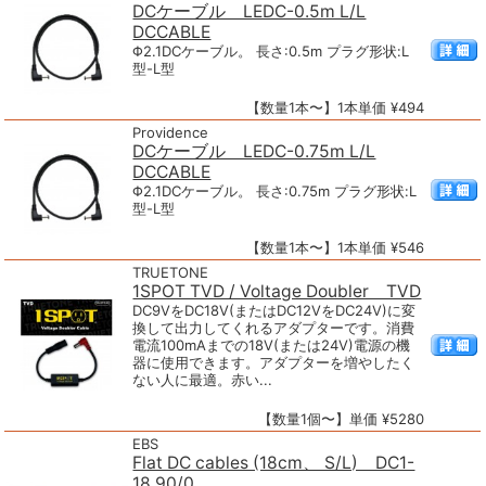
DCケーブル LEDC-0.5m L/L
DCCABLE
Φ2.1DCケーブル。 長さ:0.5m プラグ形状:L
型-L型
【数量1本〜】1本単価 ¥494
Providence
DCケーブル LEDC-0.75m L/L
DCCABLE
Φ2.1DCケーブル。 長さ:0.75m プラグ形状:L
型-L型
【数量1本〜】1本単価 ¥546
TRUETONE
1SPOT TVD / Voltage Doubler TVD
DC9VをDC18V(またはDC12VをDC24V)に変
換して出力してくれるアダプターです。消費
電流100mAまでの18V(または24V)電源の機
器に使用できます。アダプターを増やしたく
ない人に最適。赤い...
【数量1個〜】単価 ¥5280
EBS
Flat DC cables (18cm、 S/L) DC1-
18 90/0