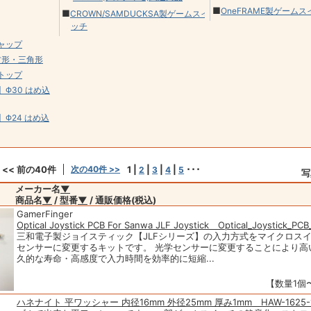
■
OneFRAME製ゲームス
■
CROWN/SAMDUCKSA製ゲームスイ
ッチ
ャップ
正方形・三角形
トップ
Φ30 はめ込
Φ24 はめ込
<< 前の40件
次の40件 >>
1
|
|
|
|
･･･
2
3
4
5
写
メーカー名
▼
商品名
▼
/ 型番
▼
/ 通販価格(税込)
GamerFinger
Optical Joystick PCB For Sanwa JLF Joystick Optical_Joystick_PCB
三和電子製ジョイスティック【JLFシリーズ】の入力方式をマイクロス
センサーに変更するキットです。 光学センサーに変更することにより高
久的な寿命・高感度で入力時間を効率的に短縮...
【数量1個〜
ハネナイト 平ワッシャー 内径16mm 外径25mm 厚み1mm HAW-1625-