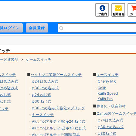
ご案内
お問合せ
カー
イッチ
>
ー関連製品
ゲームスイッチ
■
■
ームスイッチ
セイミツ工業製ゲームスイッチ
キースイッチ
・
・
 はめ込み式
φ24 はめ込み式
Cherry MX
・
・
 はめ込み式
φ30 はめ込み式
Kailh
Kailh Speed
・
 ねじ式
φ24 ねじ式
Kailh Pro
・
 ねじ式
φ30 ねじ式
■
静音化・吸音部材
・
φ30 はめ込み式 強化スプリング
イッチ
■
Qanba製ゲームスイッ
・
キースイッチ
・
φ24はめ込み式
・
Alutimo(アルティモ) φ24 ねじ式
・
φ30はめ込み式
・
Alutimo(アルティモ) φ30 ねじ式
・
φ30ねじ式
・
Alutimo(アルティモ)関連商品