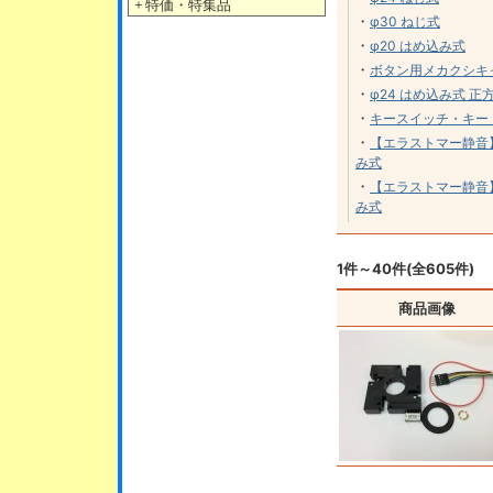
＋
特価・特集品
・
φ30 ねじ式
・
φ20 はめ込み式
・
ボタン用メカクシキ
・
φ24 はめ込み式 
・
キースイッチ・キー
・
【エラストマー静音】
み式
・
【エラストマー静音】
み式
1件～40件(全605件)
商品画像