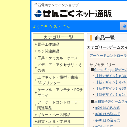
千石電商オンラインショップ
ようこそ ゲスト さん
カテゴリー一覧
商品一覧
＋
電子工作部品
カテゴリー: ゲームス
＋
ネジ関連商品
アーケードコントローラ
＋
工具・ケミカル・ケース
メディア・アクセサリ・そ
サブカテゴリー
＋
■
GamerFinger製ゲ
の他
・
【新デザイン】φ30
工作キット・模型・書籍・
＋
・
【新デザイン】φ24
3Dプリンター
・
【新デザイン】φ30
ケーブル・アンテナ・PCサ
＋
・
【新デザイン】φ24
プライ
■
三和電子製ゲームス
アーケードコントローラー
＋
・
関連製品
φ24 はめ込み式
・
φ30 はめ込み式
＋
ギター・ベース部品
・
φ40 はめ込み式
＋
雑貨・玩具・文房具
・
φ24 ねじ式