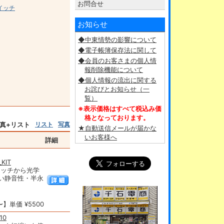
お問合せ
イッチ
お知らせ
◆中東情勢の影響について
◆電子帳簿保存法に関して
◆会員のお客さまの個人情
報削除機能について
◆個人情報の流出に関する
お詫びとお知らせ（一
覧）
※表示価格はすべて税込み価
格となっております。
真+リスト
リスト
写真
★自動送信メールが届かな
いお客様へ
詳細
_KIT
イッチから光学
い静音性・半永
】単価 ¥5500
10