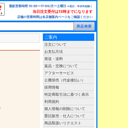
通販営業時間 10:30〜17:00/月〜土曜日
※祝日・年末年始除く
当日注文受付は13時までになります
ト
店舗の営業時間は各店舗案内ページをご確認ください
ご案内
注文について
お支払方法
発送・送料
返品・交換について
アフターサービス
公費掛売（代金後払い）
採用情報
特定商取引法に基づく表示
利用規約
チ
個人情報の削除について
委託販売・仕入について
商品取扱いリクエスト