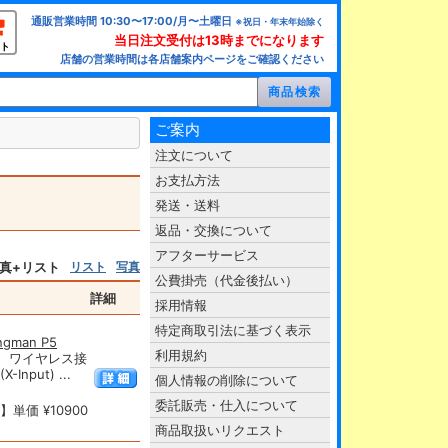
通販営業時間 10:30〜17:00/月〜土曜日
※祝日・年末年始除く
当日注文受付は13時までになります
ト
店舗の営業時間は各店舗案内ページをご確認ください
ご案内
注文について
お支払方法
発送・送料
返品・交換について
アフターサービス
真+リスト
リスト
写真
公費掛売（代金後払い）
詳細
採用情報
特定商取引法に基づく表示
man P5
利用規約
。 ワイヤレス接
put) ...
個人情報の削除について
委託販売・仕入について
単価 ¥10900
商品取扱いリクエスト