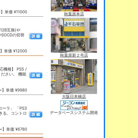
単価 ¥11000
秋葉原本店
12B互換)や
SOCDの切替
単価 ¥12000
秋葉原新２号店
種】 PS5 /
ください。 機能
】単価 ¥9980
大阪日本橋店
ローラ」 「PS3
データベースシステム開発
できる、コントロ
】単価 ¥6780