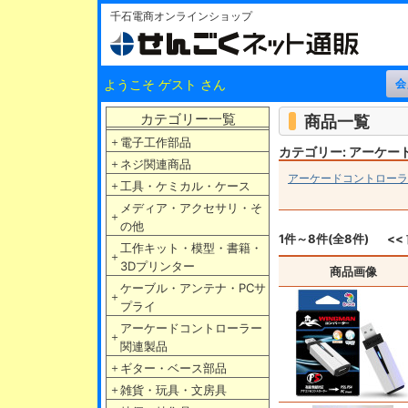
千石電商オンラインショップ
ようこそ ゲスト さん
カテゴリー一覧
商品一覧
＋
電子工作部品
カテゴリー: アーケ
＋
ネジ関連商品
アーケードコントローラ
＋
工具・ケミカル・ケース
メディア・アクセサリ・そ
＋
の他
1件～8件(全8件)
<<
工作キット・模型・書籍・
＋
3Dプリンター
商品画像
ケーブル・アンテナ・PCサ
＋
プライ
アーケードコントローラー
＋
関連製品
＋
ギター・ベース部品
＋
雑貨・玩具・文房具