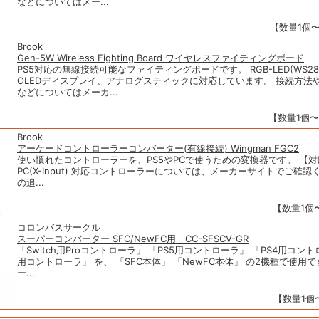
などについてはメー...
【数量1個〜】
Brook
Gen-5W Wireless Fighting Board ワイヤレスファイティングボード
PS5対応の無線接続可能なファイティングボードです。 RGB-LED(WS28
OLEDディスプレイ、アナログスティックに対応しています。 接続方法や
などについてはメーカ...
【数量1個〜】
Brook
アーケードコントローラーコンバーター(有線接続) Wingman FGC2
使い慣れたコントローラーを、PS5やPCで使うための変換器です。 【対応機
PC(X-Input) 対応コントローラーについては、メーカーサイトでご確認
の追...
【数量1個〜
コロンバスサークル
スーパーコンバーター SFC/NewFC用 CC-SFSCV-GR
「Switch用Proコントローラ」 「PS5用コントローラ」 「PS4用コント
用コントローラ」 を、 「SFC本体」 「NewFC本体」 の2機種で使用
ー...
【数量1個〜