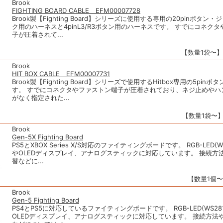
Brook
FIGHTING BOARD CABLE EFM00007728
Brook製【Fighting Board】シリーズに使用する専用の20pinボタン
ク用のハーネスと4pinL3/R3ボタン用のハーネスです。 すでにコネク
子が圧着されて...
【数量1袋〜】1
Brook
HIT BOX CABLE EFM00007731
Brook製【Fighting Board】シリーズで使用するHitbox専用の5pin
す。 すでにコネクタやファストン端子が圧着されており、ネジ止めやハ
がなく指定された...
【数量1袋〜】1
Brook
Gen-5X Fighting Board
PS5とXBOX Series X/S対応のファイティングボードです。 RGB-LED(W
やOLEDディスプレイ、アナログスティックに対応しています。 接続方法
替などに...
【数量1個〜】
Brook
Gen-5 Fighting Board
PS4とPS5に対応しているファイティングボードです。 RGB-LED(WS28
OLEDディスプレイ、アナログスティックに対応しています。 接続方法や