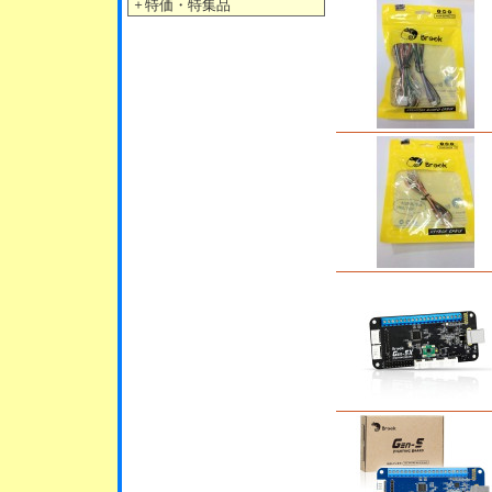
＋
特価・特集品