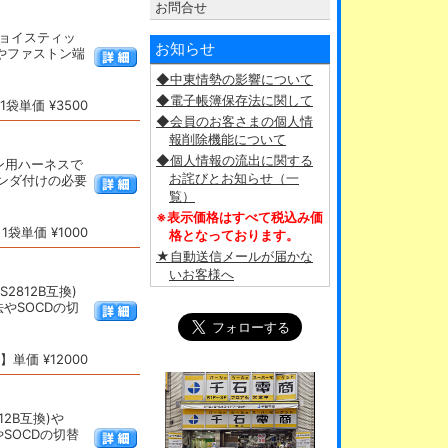
お問合せ
・ジョイスティッ
お知らせ
タやファストン端
◆中東情勢の影響について
◆電子帳簿保存法に関して
袋単価 ¥3500
◆会員のお客さまの個人情
報削除機能について
◆個人情報の流出に関する
ボタン用ハーネスで
お詫びとお知らせ（一
ンダ付けの必要
覧）
※表示価格はすべて税込み価
袋単価 ¥1000
格となっております。
★自動送信メールが届かな
いお客様へ
S2812B互換)
やSOCDの切
単価 ¥12000
12B互換)や
SOCDの切替