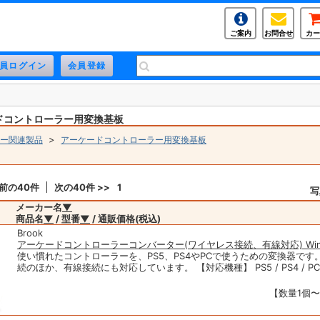
ご案内
お問合せ
カー
ードコントローラー用変換基板
>
ー関連製品
アーケードコントローラー用変換基板
 前の40件
次の40件 >>
1
写
メーカー名
▼
商品名
▼
/ 型番
▼
/ 通販価格(税込)
Brook
アーケードコントローラーコンバーター(ワイヤレス接続、有線対応) Wing
使い慣れたコントローラーを、PS5、PS4やPCで使うための変換器です
続のほか、有線接続にも対応しています。 【対応機種】 PS5 / PS4 / PC(X-In
【数量1個〜】