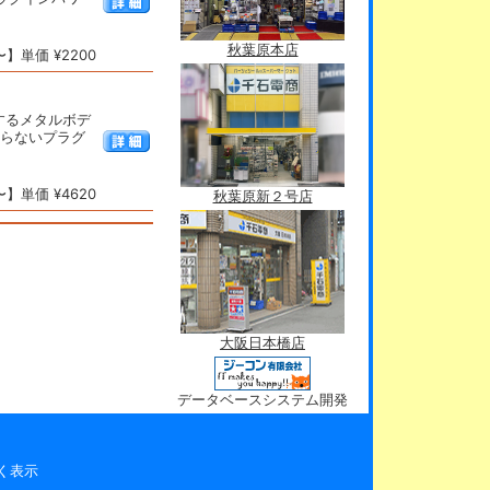
秋葉原本店
】単価 ¥2200
するメタルボデ
いらないプラグ
】単価 ¥4620
秋葉原新２号店
大阪日本橋店
データベースシステム開発
く表示