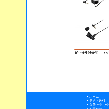
1件～6件(全6件)
<<
ホーム
発送・送料
公費掛売（代
お問合せ