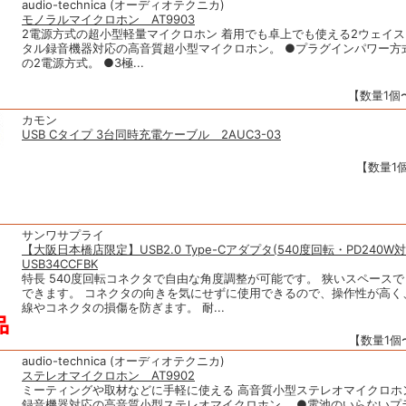
audio-technica (オーディオテクニカ)
モノラルマイクロホン AT9903
2電源方式の超小型軽量マイクロホン 着用でも卓上でも使える2ウェイス
タル録音機器対応の高音質超小型マイクロホン。 ●プラグインパワー方式※1
の2電源方式。 ●3極...
【数量1個〜
カモン
USB Cタイプ 3台同時充電ケーブル 2AUC3-03
【数量1個
サンワサプライ
【大阪日本橋店限定】USB2.0 Type-Cアダプタ(540度回転・PD240W対
USB34CCFBK
特長 540度回転コネクタで自由な角度調整が可能です。 狭いスペース
できます。 コネクタの向きを気にせずに使用できるので、操作性が高く
線やコネクタの損傷を防ぎます。 耐...
【数量1個〜
audio-technica (オーディオテクニカ)
ステレオマイクロホン AT9902
ミーティングや取材などに手軽に使える 高音質小型ステレオマイクロホ
録音機器対応の高音質小型ステレオマイクロホン。 ●電池のいらないプ