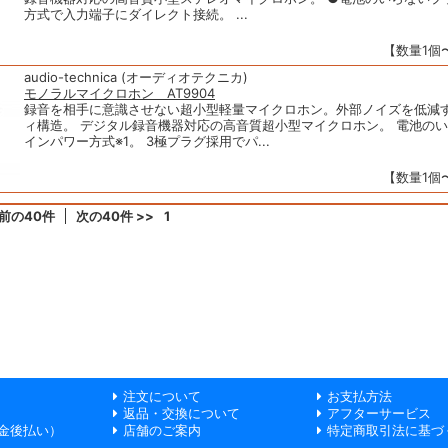
方式で入力端子にダイレクト接続。 ...
【数量1個〜
audio-technica (オーディオテクニカ)
モノラルマイクロホン AT9904
録音を相手に意識させない超小型軽量マイクロホン。外部ノイズを低減
ィ構造。 デジタル録音機器対応の高音質超小型マイクロホン。 電池の
インパワー方式※1。 3極プラグ採用でパ...
【数量1個〜
 前の40件
次の40件 >>
1
注文について
お支払方法
返品・交換について
アフターサービス
金後払い）
店舗のご案内
特定商取引法に基づ