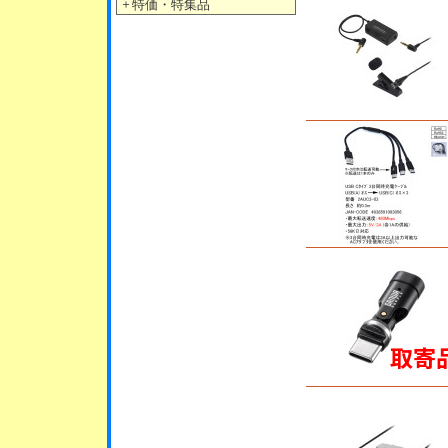
＋
特価・特集品