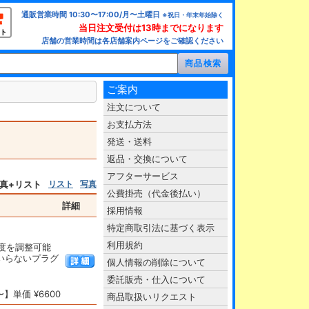
通販営業時間 10:30〜17:00/月〜土曜日
※祝日・年末年始除く
当日注文受付は13時までになります
ト
店舗の営業時間は各店舗案内ページをご確認ください
ご案内
注文について
お支払方法
発送・送料
返品・交換について
アフターサービス
真+リスト
リスト
写真
公費掛売（代金後払い）
詳細
採用情報
特定商取引法に基づく表示
利用規約
度を調整可能
いらないプラグ
個人情報の削除について
委託販売・仕入について
】単価 ¥6600
商品取扱いリクエスト