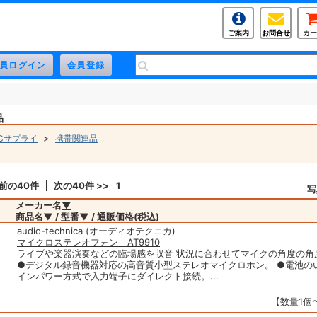
ご案内
お問合せ
カー
品
>
Cサプライ
携帯関連品
 前の40件
次の40件 >>
1
写
メーカー名
▼
商品名
▼
/ 型番
▼
/ 通販価格(税込)
audio-technica (オーディオテクニカ)
マイクロステレオフォン AT9910
ライブや楽器演奏などの臨場感を収音 状況に合わせてマイクの角度の角
●デジタル録音機器対応の高音質小型ステレオマイクロホン。 ●電池の
インパワー方式で入力端子にダイレクト接続。...
【数量1個〜