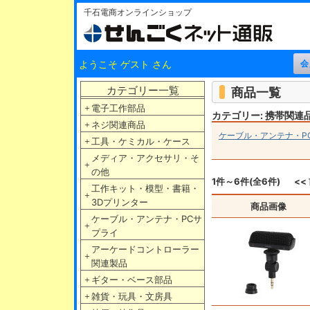
千石電商オンラインショップ
ようこそ ゲスト さん
カテゴリー一覧
商品一覧
＋
電子工作部品
カテゴリー: 携帯関連
＋
ネジ関連商品
ケーブル・アンテナ・P
＋
工具・ケミカル・ケース
メディア・アクセサリ・そ
＋
の他
1件～6件(全6件)
<<
工作キット・模型・書籍・
＋
3Dプリンター
商品画像
ケーブル・アンテナ・PCサ
＋
プライ
アーケードコントローラー
＋
関連製品
＋
ギター・ベース部品
＋
雑貨・玩具・文房具