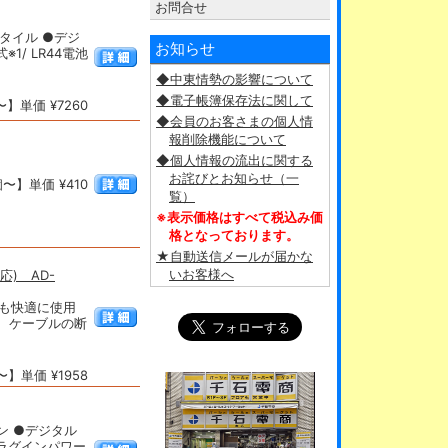
お問合せ
タイル ●デジ
お知らせ
/ LR44電池
◆中東情勢の影響について
◆電子帳簿保存法に関して
】単価 ¥7260
◆会員のお客さまの個人情
報削除機能について
◆個人情報の流出に関する
お詫びとお知らせ（一
〜】単価 ¥410
覧）
※表示価格はすべて税込み価
格となっております。
★自動送信メールが届かな
いお客様へ
応) AD-
でも快適に使用
、ケーブルの断
】単価 ¥1958
ン ●デジタル
ラグインパワー