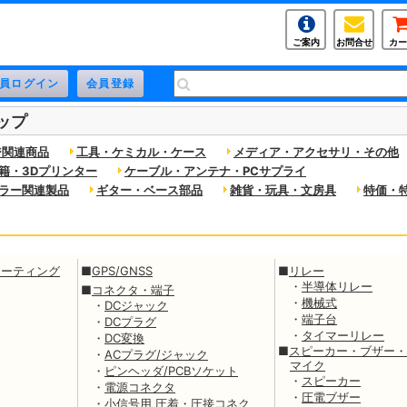
ご案内
お問合せ
カー
ップ
ジ関連商品
工具・ケミカル・ケース
メディア・アクセサリ・その他
籍・3Dプリンター
ケーブル・アンテナ・PCサプライ
ラー関連製品
ギター・ベース部品
雑貨・玩具・文房具
特価・
ューティング
■
GPS/GNSS
■
リレー
・
半導体リレー
■
コネクタ・端子
・
機械式
・
DCジャック
・
端子台
・
DCプラグ
・
タイマーリレー
・
DC変換
■
スピーカー・ブザー・
・
ACプラグ/ジャック
マイク
・
ピンヘッダ/PCBソケット
・
スピーカー
・
電源コネクタ
・
圧電ブザー
・
小信号用 圧着・圧接コネク