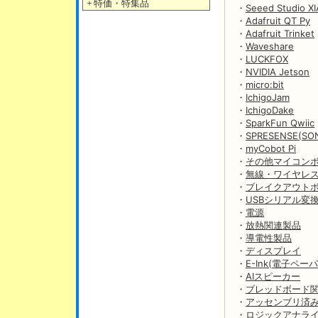
＋
特価・特集品
・
Seeed Studio X
・
Adafruit QT Py
・
Adafruit Trinket
・
Waveshare
・
LUCKFOX
・
NVIDIA Jetson
・
micro:bit
・
IchigoJam
・
IchigoDake
・
SparkFun Qwiic
・
SPRESENSE(SO
・
myCobot Pi
・
その他マイコン
・
無線・ワイヤレ
・
ブレイクアウト
・
USBシリアル変
・
電源
・
放熱関連製品
・
導電性製品
・
ディスプレイ
・
E-Ink(電子ペーパ
・
AIスピーカー
・
ブレッドボード
・
アッセンブリ済
・
ロジックアナラ