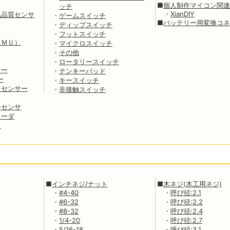
■
個人制作マイコン関連
ッチ
・
XianDIY
気品質センサ
・
ゲームスイッチ
■
バッテリー用変換コネ
・
ディップスイッチ
・
フットスイッチ
ＩＭＵ）
・
マイクロスイッチ
・
その他
・
ロータリースイッチ
サー
・
テンキーパッド
ー
・
キースイッチ
さセンサー
・
非接触スイッチ
チセンサ
コーダ
ク
■
インチネジ/ナット
■
木ネジ(木工用ネジ)
・
#4-40
・
呼び径:2.1
・
#6-32
・
呼び径:2.2
・
#8-32
・
呼び径:2.4
・
1/4-20
・
呼び径:2.7
・
5/16-18
・
呼び径:3.1