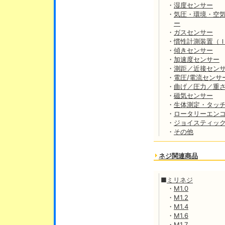
・
湿度センサー
・
気圧・環境・空
ー
・
ガスセンサー
・
慣性計測装置（
・
傾きセンサー
・
加速度センサー
・
測距／近接セン
・
電圧/電流センサ
・
曲げ／圧力／重
・
磁気センサー
・
生体測定・タッ
・
ロータリーエン
・
ジョイスティッ
・
その他
ネジ関連商品
■
ミリネジ
・
M1.0
・
M1.2
・
M1.4
・
M1.6
・
M1.7