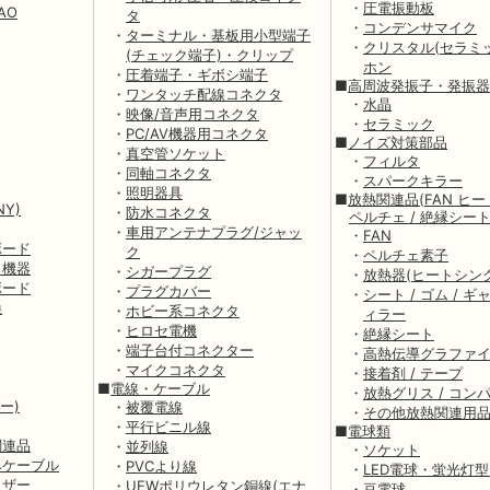
・
圧電振動板
IAO
タ
・
コンデンサマイク
・
ターミナル・基板用小型端子
・
クリスタル(セラミ
(チェック端子)・クリップ
ホン
・
圧着端子・ギボシ端子
■
高周波発振子・発振器
・
ワンタッチ配線コネクタ
・
水晶
・
映像/音声用コネクタ
・
セラミック
・
PC/AV機器用コネクタ
■
ノイズ対策部品
・
真空管ソケット
・
フィルタ
・
同軸コネクタ
・
スパークキラー
・
照明器具
■
放熱関連品(FAN ヒー
NY)
・
防水コネクタ
ペルチェ / 絶縁シー
・
車用アンテナプラグ/ジャッ
・
FAN
ボード
ク
・
ペルチェ素子
ス機器
・
シガープラグ
・
放熱器(ヒートシンク
ボード
・
プラグカバー
・
シート / ゴム / 
換
・
ホビー系コネクタ
ィラー
・
ヒロセ電機
・
絶縁シート
・
端子台付コネクター
・
高熱伝導グラファ
・
マイクコネクタ
・
接着剤 / テープ
■
電線・ケーブル
・
放熱グリス / コン
ー)
・
被覆電線
・
その他放熱関連用
・
平行ビニル線
■
電球類
関連品
・
並列線
・
ソケット
みケーブル
・
PVCより線
・
LED電球・蛍光灯
イザー
・
UEWポリウレタン銅線(エナ
・
豆電球