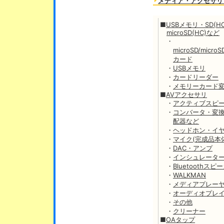
メディア・アクセサリ
■
USBメモリ・SD(H
microSD(HC)など
・
microSD/micro
カード
・
USBメモリ
・
カードリーダー
・
メモリーカード
■
AVアクセサリ
・
アクティブスピ
・
コンバータ・変
配器など
・
ヘッドホン・イ
・
マイク(完成品本
・
DAC・アンプ
・
インシュレータ
・
Bluetoothスピ
・
WALKMAN
・
メディアプレー
・
オーディオプレ
・
その他
・
クリーナー
■
OAタップ