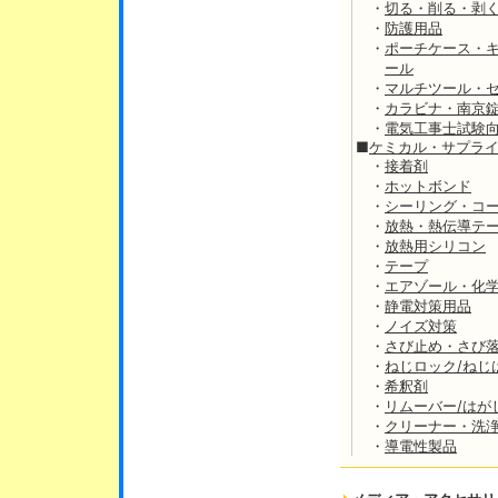
・
切る・削る・剥
・
防護用品
・
ポーチケース・
ール
・
マルチツール・
・
カラビナ・南京
・
電気工事士試験
■
ケミカル・サプラ
・
接着剤
・
ホットボンド
・
シーリング・コ
・
放熱・熱伝導テ
・
放熱用シリコン
・
テープ
・
エアゾール・化
・
静電対策用品
・
ノイズ対策
・
さび止め・さび
・
ねじロック/ねじ
・
希釈剤
・
リムーバー/はが
・
クリーナー・洗
・
導電性製品