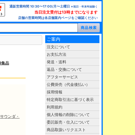
通販営業時間 10:30〜17:00/月〜土曜日
※祝日・年末年始除く
当日注文受付は13時までになります
ト
店舗の営業時間は各店舗案内ページをご確認ください
ご案内
注文について
お支払方法
発送・送料
特集品
返品・交換について
アフターサービス
公費掛売（代金後払い）
採用情報
特定商取引法に基づく表示
利用規約
個人情報の削除について
サウンダ・
委託販売・仕入について
商品取扱いリクエスト