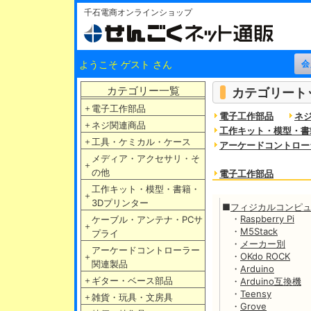
千石電商オンラインショップ
ようこそ ゲスト さん
カテゴリー一覧
カテゴリート
＋
電子工作部品
電子工作部品
ネ
＋
ネジ関連商品
工作キット・模型・書
＋
工具・ケミカル・ケース
アーケードコントロー
メディア・アクセサリ・そ
＋
の他
電子工作部品
工作キット・模型・書籍・
＋
3Dプリンター
■
フィジカルコンピ
・
Raspberry Pi
ケーブル・アンテナ・PCサ
＋
・
M5Stack
プライ
・
メーカー別
アーケードコントローラー
・
OKdo ROCK
＋
関連製品
・
Arduino
＋
ギター・ベース部品
・
Arduino互換機
・
Teensy
＋
雑貨・玩具・文房具
・
Grove