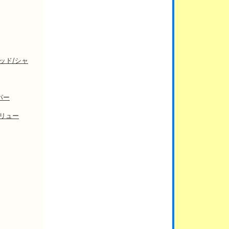
ッド/シャ
パー
クリュー