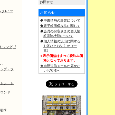
お問合せ
ック)イヤ
お知らせ
◆中東情勢の影響について
◆電子帳簿保存法に関して
◆会員のお客さまの個人情
報削除機能について
◆個人情報の流出に関する
お詫びとお知らせ（一
トシンク) /
覧）
ト
※表示価格はすべて税込み価
格となっております。
)
★自動送信メールが届かな
ギャップ・フ
いお客様へ
イトシート
パウンド
品
型電球