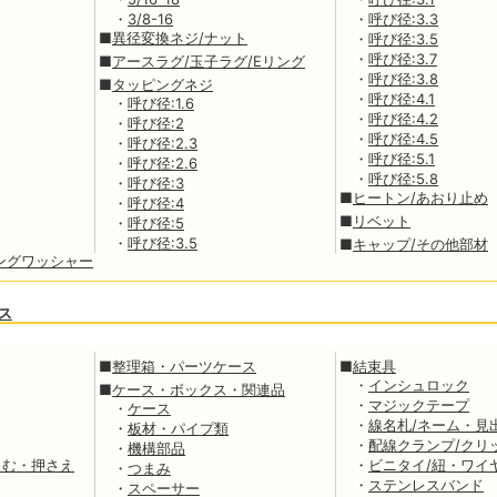
・
3/8-16
・
呼び径:3.3
■
異径変換ネジ/ナット
・
呼び径:3.5
・
呼び径:3.7
■
アースラグ/玉子ラグ/Eリング
・
呼び径:3.8
■
タッピングネジ
・
呼び径:4.1
・
呼び径:1.6
・
呼び径:4.2
・
呼び径:2
・
呼び径:4.5
・
呼び径:2.3
・
呼び径:5.1
・
呼び径:2.6
・
呼び径:5.8
・
呼び径:3
■
ヒートン/あおり止め
・
呼び径:4
■
リベット
・
呼び径:5
・
呼び径:3.5
■
キャップ/その他部材
ングワッシャー
ス
■
整理箱・パーツケース
■
結束具
・
インシュロック
■
ケース・ボックス・関連品
・
マジックテープ
・
ケース
・
線名札/ネーム・見
・
板材・パイプ類
・
配線クランプ/クリ
・
機構部品
まむ・押さえ
・
ビニタイ/紐・ワイ
・
つまみ
・
ステンレスバンド
・
スペーサー