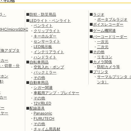
・その他
C)・
■
防犯・防災用品
■
ラジオ
・
ポータブルラジオ
■
LEDライト・ペンライト
■
ボイスレコーダー
・
ペンライト
SDHC/microSDXC
■
ゲーム機関連
・
クリップライト
・
キーホルダー
■
バーコードリーダー
・
センサーライト
・
一次元
・
LED掲示板
・
二次元
変換アダプタ
・
インテリアライト
■
その他
・
リモコン
・
ハンドライト
ーカー
■
カメラ関係
■
自転車用品
換・切替・分
・
防犯カメラ等
・
空気入れ・ポンプ
■
プリンタ
・
バックミラー
ヤホン
・
サーマルプリンタ
・
その他
体)
ンタ）
■
自動車用品
・
シガー関連
ー
・
車載用アンプ・プレイヤー
ーカー
・
その他
・
12V用LED
ヤー
■
配線器具
イヤー
・
Panasonic
・
FURUTECH
・
その他
・
チャイム用具材