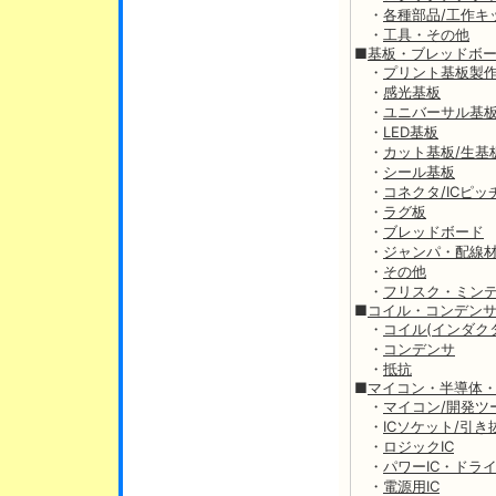
・
各種部品/工作キ
・
工具・その他
■
基板・ブレッドボ
・
プリント基板製
・
感光基板
・
ユニバーサル基
・
LED基板
・
カット基板/生基
・
シール基板
・
コネクタ/ICピ
・
ラグ板
・
ブレッドボード
・
ジャンパ・配線
・
その他
・
フリスク・ミン
■
コイル・コンデン
・
コイル(インダク
・
コンデンサ
・
抵抗
■
マイコン・半導体・
・
マイコン/開発ツ
・
ICソケット/引き
・
ロジックIC
・
パワーIC・ドライ
・
電源用IC