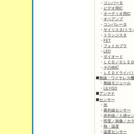
・
コンバータ
・
ビデオ用IC
・
オーディオ用IC
・
オペアンプ
・
コンパレータ
・
サイリスタ/トラ
・
トランジスタ
・
FET
・
フォトカプラ
・
LED
・
ダイオード
・
ＬＣＤ／ＯＬＥ
・
その他IC
・
ＬＥＤドライバ
■
無線・ワイヤレス
・
無線モジュール
・
LILYGO
■
アンテナ
■
センサー
・
光
・
紫外線センサー
・
赤外線／人感セ
・
照度／画像／カ
・
熱・温度
・
温度センサー