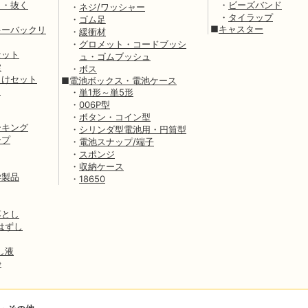
く・抜く
・
ビーズバンド
・
ネジ/ワッシャー
・
タイラップ
・
ゴム足
■
キャスター
キーバックリ
・
緩衝材
・
グロメット・コードブッシ
セット
ュ・ゴムブッシュ
錠
・
ボス
向けセット
■
電池ボックス・電池ケース
イ
・
単1形～単5形
・
006P型
・
ボタン・コイン型
ーキング
・
シリンダ型電池用・円筒型
ープ
・
電池スナップ/端子
・
スポンジ
・
収納ケース
学製品
・
18650
落とし
はずし
し液
浄