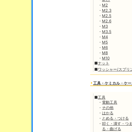
・
M2
・
M2.3
・
M2.5
・
M2.6
・
M3
・
M3.5
・
M4
・
M5
・
M6
・
M8
・
M10
■
ナット
■
ワッシャー/スプリ
工具・ケミカル・ケー
■
工具
・
電動工具
・
その他
・
はかる
・
とめる・つける
・
叩く・潰す・つ
る・曲げる