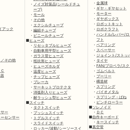
・
金属球
・
ノイズ対策品(シールドチュ
・
ギヤ・ギヤセット
ーブ)
・
モーター
・
モール
・
ギヤボックス
・
その他
・
ロボットキット
・
エクシルチューブ
イアック
・
ロボクラフト
・
編組チューブ
・
ハンドル/レバー/ロ
・
ビニールチューブ
フト
■
ヒューズ
・
ベアリング
・
リセッタブルヒューズ
・
スペーサー
・
自動車用平型ヒューズ
・
ジョイント/ストッ
・
ガラス管ヒューズ
Ｄ／その他
・
タイヤ
・
抵抗形ヒューズ
・
FAN/プロペラ/ス
・
ヒューズホルダ
ＩＣ
・
ゴムベルト
・
温度ヒューズ
機器
・
プーリー
・
チップヒューズ
・
構造材
・
ブレーカ
・
スプリング
・
サーキットプロテクタ
・
バイオメタル
・
消弧剤入りヒューズ
・
スプリング・ばね
・
耐ラッシュ型ヒューズ
・
ピンチローラー
■
スイッチ
■
ソレノイド
・
タクトスイッチ
ンサー
・
ＤＣ
・
プッシュスイッチ
■
自作キーボード
ラーセンサー
・
トグルスイッチ
・
キースイッチ
・
スライドスイッチ
■
真空管
・
ロッカー/波動/シーソースイ