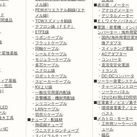
ット
メル線)
■
表示器・メーター
・
PEWポリエステル銅線(エナ
・
アナログメーター
ード
メル線)
・
デジタルメーター
作関連品
・
TCWスズメッキ銅線
■
ＥＬワイヤ／パネル／
・
テフロン線（ＦＥＰ）
■
電源・発電機・インバ
板
・
ETFE線
ンバーター・海外用
・
リボンケーブル
・
国内/海外用電圧変
板
・
フラットケーブル
換アダプタ
・
同軸ケーブル
・
スイッチング電源
ッチ変換基板
・
シールドケーブル
・
ACアダプター
・
モジュラーケーブル
・
コンバータ
・
多芯ケーブル
・
直流安定化電源
材
・
ニクロム線
・
トランス
・
ロボットケーブル
・
DC-DCコンバータ
ティア基板
■
ソーラー発電システム
・
スピーカーケーブル
サ・抵抗
・
チャージコントロ
・
KVより線
タ)
・
ソーラーパネル
・
一般住宅用屋内配線
・
12V/24V用LED照明
・
音響機器・機材用配線
■
圧電素子／ピエゾ素子
・
シリコンケーブル
LED
・
環境発電素子／エ
・
LANケーブル
ール
ベスト
・
切売りケーブル
抜き工具
■
メカトロ・モーター
■
チューブ・配線材
・
工作用ソーラーパ
・
熱収縮チューブ
バIC
ュール
・
ワニステトロンチューブ
・
磁石
・
スパイラルチューブ