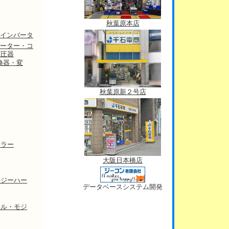
秋葉原本店
インバータ
ーター・コ
変圧器
換器・変
秋葉原新２号店
ーラー
大阪日本橋店
ナジーハー
データベースシステム開発
ネル・モジ