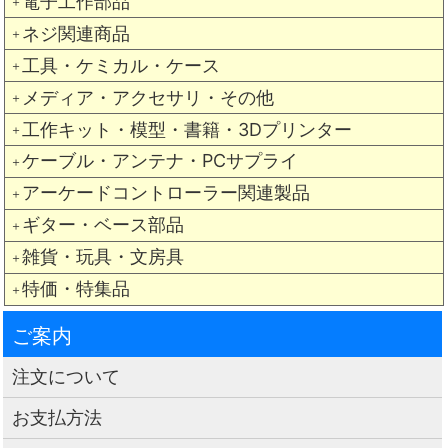
電子工作部品
＋
ネジ関連商品
＋
工具・ケミカル・ケース
＋
メディア・アクセサリ・その他
＋
工作キット・模型・書籍・3Dプリンター
＋
ケーブル・アンテナ・PCサプライ
＋
アーケードコントローラー関連製品
＋
ギター・ベース部品
＋
雑貨・玩具・文房具
＋
特価・特集品
＋
ご案内
注文について
お支払方法