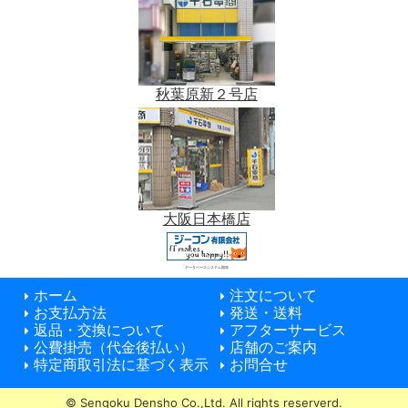
秋葉原新２号店
大阪日本橋店
データベースシステム開発
ホーム
注文について
お支払方法
発送・送料
返品・交換について
アフターサービス
公費掛売（代金後払い）
店舗のご案内
特定商取引法に基づく表示
お問合せ
© Sengoku Densho Co.,Ltd. All rights reserverd.