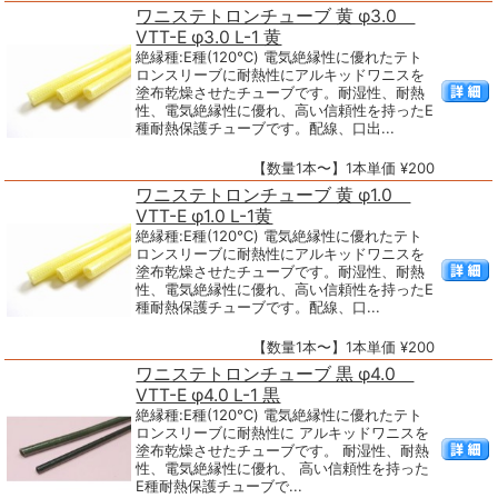
ワニステトロンチューブ 黄 φ3.0
VTT-E φ3.0 L-1 黄
絶縁種:E種(120℃) 電気絶縁性に優れたテト
ロンスリーブに耐熱性にアルキッドワニスを
塗布乾燥させたチューブです。耐湿性、耐熱
性、電気絶縁性に優れ、高い信頼性を持ったE
種耐熱保護チューブです。配線、口出...
【数量1本〜】1本単価 ¥200
ワニステトロンチューブ 黄 φ1.0
VTT-E φ1.0 L-1黄
絶縁種:E種(120℃) 電気絶縁性に優れたテト
ロンスリーブに耐熱性にアルキッドワニスを
塗布乾燥させたチューブです。耐湿性、耐熱
性、電気絶縁性に優れ、高い信頼性を持ったE
種耐熱保護チューブです。配線、口...
【数量1本〜】1本単価 ¥200
ワニステトロンチューブ 黒 φ4.0
VTT-E φ4.0 L-1 黒
絶縁種:E種(120℃) 電気絶縁性に優れたテト
ロンスリーブに耐熱性に アルキッドワニスを
塗布乾燥させたチューブです。 耐湿性、耐熱
性、電気絶縁性に優れ、 高い信頼性を持った
E種耐熱保護チューブで...