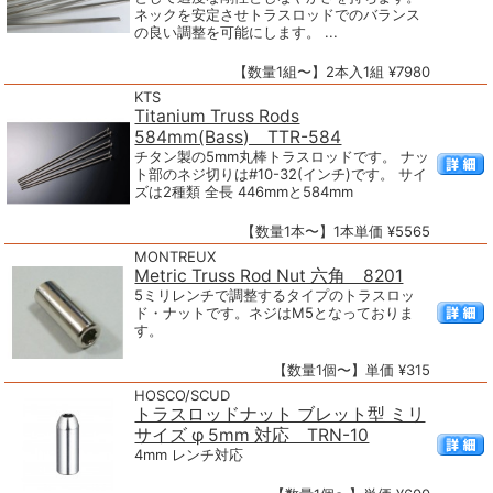
ネックを安定させトラスロッドでのバランス
の良い調整を可能にします。 ...
【数量1組〜】2本入1組 ¥7980
KTS
Titanium Truss Rods
584mm(Bass) TTR-584
チタン製の5mm丸棒トラスロッドです。 ナッ
ト部のネジ切りは#10-32(インチ)です。 サイ
ズは2種類 全長 446mmと584mm
【数量1本〜】1本単価 ¥5565
MONTREUX
Metric Truss Rod Nut 六角 8201
5ミリレンチで調整するタイプのトラスロッ
ド・ナットです。ネジはM5となっておりま
す。
【数量1個〜】単価 ¥315
HOSCO/SCUD
トラスロッドナット ブレット型 ミリ
サイズ φ 5mm 対応 TRN-10
4mm レンチ対応