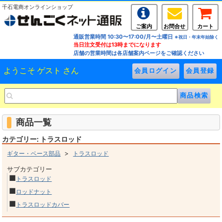
千石電商オンラインショップ
ご案内
お問合せ
カート
通販営業時間 10:30〜17:00/月〜土曜日
※祝日・年末年始除く
当日注文受付は13時までになります
店舗の営業時間は各店舗案内ページをご確認ください
ようこそ ゲスト さん
商品一覧
カテゴリー: トラスロッド
>
ギター・ベース部品
トラスロッド
サブカテゴリー
■
トラスロッド
■
ロッドナット
■
トラスロッドカバー