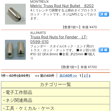
MONTREUX
Metric Truss Rod Nut Bullet 8202
4ミリレンチで調整する上締めタイプのトラス
ロッド・ナットです。ネジはM5となっており
ます。
【数量1個〜】単価 ¥470
ALLPARTS
Truss Rod Nuts for Fender LT-
0599-010
フェンダー・スタイル(ネック・エンド用)の
トラス・ロッド・ナットです。 ■ネジ切り径:
#10-32 (約4.8mm) ■全長: 約25mm ■1個入
り
【数量1個〜】単価 ¥1700
1件～40件(全96件)
<< 前の40件
次の40件 >>
1
|
|
2
3
カテゴリー一覧
電子工作部品
＋
ネジ関連商品
＋
工具・ケミカル・ケース
＋