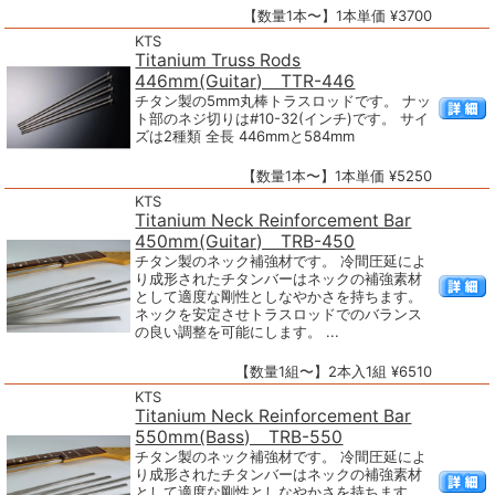
【数量1本〜】1本単価 ¥3700
KTS
Titanium Truss Rods
446mm(Guitar) TTR-446
チタン製の5mm丸棒トラスロッドです。 ナッ
ト部のネジ切りは#10-32(インチ)です。 サイ
ズは2種類 全長 446mmと584mm
【数量1本〜】1本単価 ¥5250
KTS
Titanium Neck Reinforcement Bar
450mm(Guitar) TRB-450
チタン製のネック補強材です。 冷間圧延によ
り成形されたチタンバーはネックの補強素材
として適度な剛性としなやかさを持ちます。
ネックを安定させトラスロッドでのバランス
の良い調整を可能にします。 ...
【数量1組〜】2本入1組 ¥6510
KTS
Titanium Neck Reinforcement Bar
550mm(Bass) TRB-550
チタン製のネック補強材です。 冷間圧延によ
り成形されたチタンバーはネックの補強素材
として適度な剛性としなやかさを持ちます。