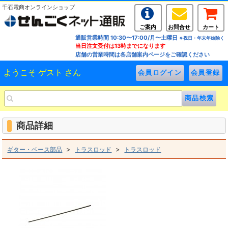
千石電商オンラインショップ
ご案内
お問合せ
カート
通販営業時間 10:30〜17:00/月〜土曜日
※祝日・年末年始除く
当日注文受付は13時までになります
店舗の営業時間は各店舗案内ページをご確認ください
ようこそ ゲスト さん
商品詳細
>
>
ギター・ベース部品
トラスロッド
トラスロッド