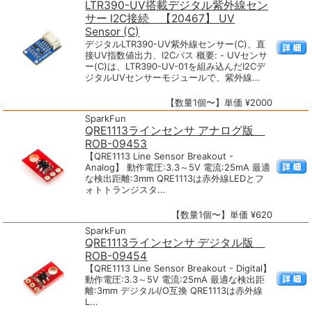
LTR390-UV搭載デジタル紫外線セン
サー I2C接続 【20467】 UV
Sensor (C)
デジタルLTR390-UV紫外線センサー(C)、直
接UV指数値出力、I2Cバス 概要: - UVセンサ
ー(C)は、LTR390-UV-01を組み込んだI2Cデ
ジタルUVセンサーモジュールで、紫外線...
【数量1個〜】単価 ¥2000
SparkFun
QRE1113ラインセンサ アナログ版
ROB-09453
【QRE1113 Line Sensor Breakout -
Analog】 動作電圧:3.3～5V 電流:25mA 最適
な検出距離:3mm QRE1113は赤外線LEDとフ
ォトトランジスタ...
【数量1個〜】単価 ¥620
SparkFun
QRE1113ラインセンサ デジタル版
ROB-09454
【QRE1113 Line Sensor Breakout - Digital】
動作電圧:3.3～5V 電流:25mA 最適な検出距
離:3mm デジタルI/O互換 QRE1113は赤外線
L...