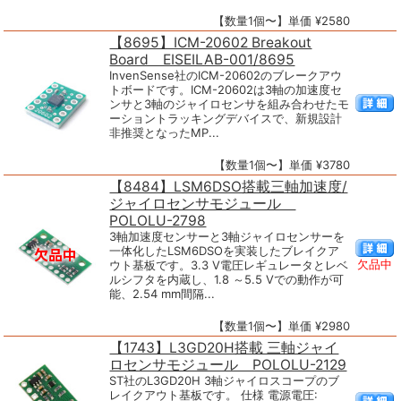
【数量1個〜】単価 ¥2580
【8695】ICM-20602 Breakout
Board EISEILAB-001/8695
InvenSense社のICM-20602のブレークアウ
トボードです。ICM-20602は3軸の加速度セ
ンサと3軸のジャイロセンサを組み合わせたモ
ーショントラッキングデバイスで、新規設計
非推奨となったMP...
【数量1個〜】単価 ¥3780
【8484】LSM6DSO搭載三軸加速度/
ジャイロセンサモジュール
POLOLU-2798
3軸加速度センサーと3軸ジャイロセンサーを
一体化したLSM6DSOを実装したブレイクア
欠品中
ウト基板です。3.3 V電圧レギュレータとレベ
ルシフタを内蔵し、1.8 ～5.5 Vでの動作が可
能、2.54 mm間隔...
【数量1個〜】単価 ¥2980
【1743】L3GD20H搭載 三軸ジャイ
ロセンサモジュール POLOLU-2129
ST社のL3GD20H 3軸ジャイロスコープのブ
レイクアウト基板です。 仕様 電源電圧: