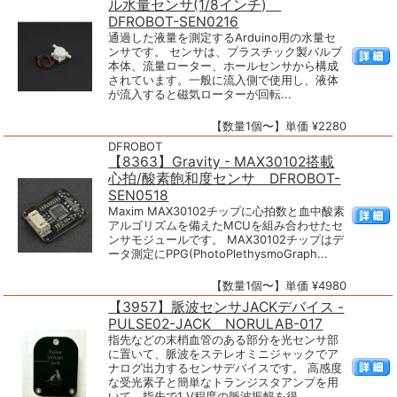
ル水量センサ(1/8インチ)
DFROBOT-SEN0216
通過した液量を測定するArduino用の水量セ
ンサです。 センサは、プラスチック製バルブ
本体、流量ローター、ホールセンサから構成
されています。一般に流入側で使用し、液体
が流入すると磁気ローターが回転...
【数量1個〜】単価 ¥2280
DFROBOT
【8363】Gravity - MAX30102搭載
心拍/酸素飽和度センサ DFROBOT-
SEN0518
Maxim MAX30102チップに心拍数と血中酸素
アルゴリズムを備えたMCUを組み合わせたセ
ンサモジュールです。 MAX30102チップはデ
ータ測定にPPG(PhotoPlethysmoGraph...
【数量1個〜】単価 ¥4980
【3957】脈波センサJACKデバイス -
PULSE02-JACK NORULAB-017
指先などの末梢血管のある部分を光センサ部
に置いて、脈波をステレオミニジャックでア
ナログ出力するセンサデバイスです。 高感度
な受光素子と簡単なトランジスタアンプを用
いて、指先で1 V程度の脈波振幅を得...