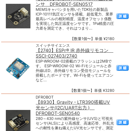
ンサ DFROBOT-SEN0517
MEMSキャパシタを用いたTDK社の新製品
ICP-10111気圧センサを搭載、超低電力、業界
最高レベルの相対精度、温度オフセット係数
を実現した気圧温度センサです。1Pa精度の圧
力差を測定でき、それはつまり...
【数量1個〜】単価 ¥2180
スイッチサイエンス
【2740】ESPr® IR 赤外線リモコン
SSCI-027403/2740
ESP-WROOM-02搭載のフラッシュは2MBで
す。 ESP-WROOM-02 Wi-Fiモジュールと赤
外線LED、赤外線リモコン受信モジュールを
搭載したボードです。Wi-Fiを使ってエアコン
など...
【数量1個〜】単価 ¥3280
DFROBOT
【8930】Gravity - LTR390搭載UV
光センサ(I2C/UART出力 )
DFROBOT-SEN0540
280～430 nmの紫外線センサ(UVS)と可視光
センサ(ALS)により高感度、高速応答、外乱光
への耐性を兼ね備えたUV光センサです。測定