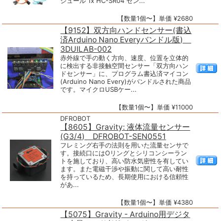
ジュール 1x HC-SR04 セン...
【数量1個〜】単価 ¥2680
【9152】双方向ハンドセンサー(書込
済Arduino Nano Everyバンドル版)
3DUILAB-002
赤外線で手の動く方向、速度、位置を立体的
に検出する非接触空間センサー「双方向ハン
ドセンサー」に、プログラム書込済マイコン
(Arduino Nano Every)がバンドルされた商品
です。マイクロUSBケー...
【数量1個〜】単価 ¥11000
DFROBOT
【8605】Gravity: 液体流量センサー
(G3/4) DFROBOT-SEN0551
フレミング右手の法則を用いた流量センサで
す。接続口にはOリングとシリコンシーラン
トを施しており、高い防水気密性を有してい
ます。また電磁干渉や振動に関して高い耐性
を持っているため、長期使用における信頼性
があ...
【数量1個〜】単価 ¥4380
【5075】Gravity - Arduino用デジタ