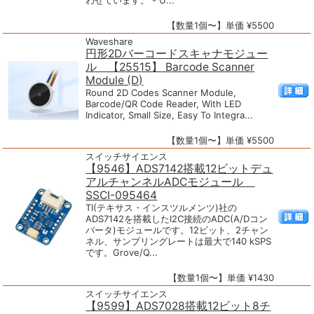
わせています。 - U...
【数量1個〜】単価 ¥5500
Waveshare
円形2Dバーコードスキャナモジュー
ル 【25515】 Barcode Scanner
Module (D)
Round 2D Codes Scanner Module,
Barcode/QR Code Reader, With LED
Indicator, Small Size, Easy To Integra...
【数量1個〜】単価 ¥5500
スイッチサイエンス
【9546】ADS7142搭載12ビットデュ
アルチャンネルADCモジュール
SSCI-095464
TI(テキサス・インスツルメンツ)社の
ADS7142を搭載したI2C接続のADC(A/Dコン
バータ)モジュールです。12ビット、2チャン
ネル、サンプリングレートは最大で140 kSPS
です。Grove/Q...
【数量1個〜】単価 ¥1430
スイッチサイエンス
【9599】ADS7028搭載12ビット8チ