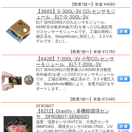
【数量1個〜】単価 ¥4980
【3685】S-300L-3V CO₂センサモジ
ュール ELT-S-300L-3V
ELT SENSOR社のCO₂センサモジュール。
NDIR(非分散赤外線方式)を使ったCO₂測定用
ガスセンサーモジュールです。工場出荷時に
補正済み。SleepModeに対応した、3.3 Vモ
デルです。主にI...
【数量1個〜】単価 ¥12780
【6428】T-200L-3V 小型CO₂センサ
ーモジュール ELT-T-200L-3V
ELT SENSOR社の世界最小のNDIR(非分散型
赤外線式)を使ったCO2ガスセンサモジュール
です。工場出荷時に補正済みで、3.3 V電圧入
力、SleepMode機能により、省電力設計をサ
ポートします。...
【数量1個〜】単価 ¥12480
DFROBOT
【8212】Gravity - 多機能環境セン
サ DFROBOT-SEN0501
温度・湿度センサ(SHTC3)、大気圧センサ
(BMP280)、環境光センサ(VEML7700)、UV
センサ(ML8511)の環境パラメータ五つを統合
欠品中