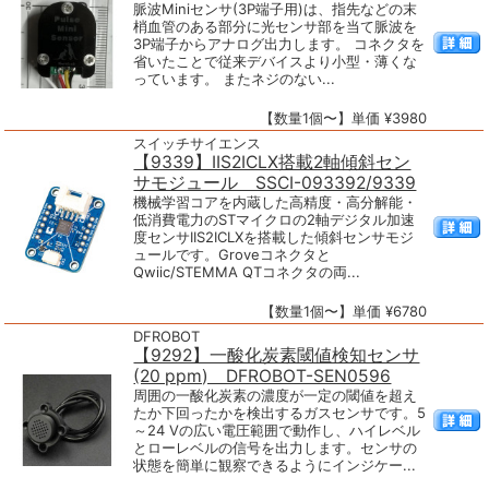
脈波Miniセンサ(3P端子用)は、指先などの末
梢血管のある部分に光センサ部を当て脈波を
3P端子からアナログ出力します。 コネクタを
省いたことで従来デバイスより小型・薄くな
っています。 またネジのない...
【数量1個〜】単価 ¥3980
スイッチサイエンス
【9339】IIS2ICLX搭載2軸傾斜セン
サモジュール SSCI-093392/9339
機械学習コアを内蔵した高精度・高分解能・
低消費電力のSTマイクロの2軸デジタル加速
度センサIIS2ICLXを搭載した傾斜センサモジ
ュールです。Groveコネクタと
Qwiic/STEMMA QTコネクタの両...
【数量1個〜】単価 ¥6780
DFROBOT
【9292】一酸化炭素閾値検知センサ
(20 ppm) DFROBOT-SEN0596
周囲の一酸化炭素の濃度が一定の閾値を超え
たか下回ったかを検出するガスセンサです。5
～24 Vの広い電圧範囲で動作し、ハイレベル
とローレベルの信号を出力します。センサの
状態を簡単に観察できるようにインジケー...