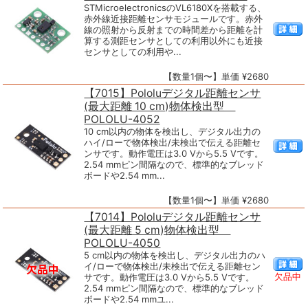
STMicroelectronicsのVL6180Xを搭載する、
赤外線近接距離センサモジュールです。赤外
線の照射から反射までの時間差から距離を計
算する測距センサとしての利用以外にも近接
センサとしての利用や...
【数量1個〜】単価 ¥2680
【7015】Pololuデジタル距離センサ
(最大距離 10 cm)物体検出型
POLOLU-4052
10 cm以内の物体を検出し、デジタル出力の
ハイ/ローで物体検出/未検出で伝える距離セ
ンサです。動作電圧は3.0 Vから5.5 Vです。
2.54 mmピン間隔なので、標準的なブレッド
ボードや2.54 mm...
【数量1個〜】単価 ¥2680
【7014】Pololuデジタル距離センサ
(最大距離 5 cm)物体検出型
POLOLU-4050
5 cm以内の物体を検出し、デジタル出力のハ
イ/ローで物体検出/未検出で伝える距離セン
欠品中
サです。動作電圧は3.0 Vから5.5 Vです。
2.54 mmピン間隔なので、標準的なブレッド
ボードや2.54 mmユ...