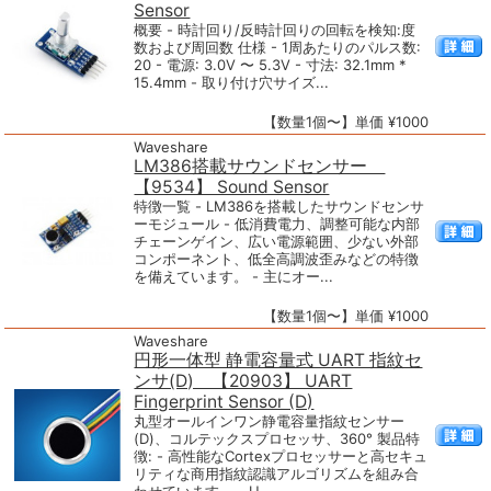
Sensor
概要 - 時計回り/反時計回りの回転を検知:度
数および周回数 仕様 - 1周あたりのパルス数:
20 - 電源: 3.0V 〜 5.3V - 寸法: 32.1mm *
15.4mm - 取り付け穴サイズ...
【数量1個〜】単価 ¥1000
Waveshare
LM386搭載サウンドセンサー
【9534】 Sound Sensor
特徴一覧 - LM386を搭載したサウンドセンサ
ーモジュール - 低消費電力、調整可能な内部
チェーンゲイン、広い電源範囲、少ない外部
コンポーネント、低全高調波歪みなどの特徴
を備えています。 - 主にオー...
【数量1個〜】単価 ¥1000
Waveshare
円形一体型 静電容量式 UART 指紋セ
ンサ(D) 【20903】 UART
Fingerprint Sensor (D)
丸型オールインワン静電容量指紋センサー
(D)、コルテックスプロセッサ、360° 製品特
徴: - 高性能なCortexプロセッサーと高セキュ
リティな商用指紋認識アルゴリズムを組み合