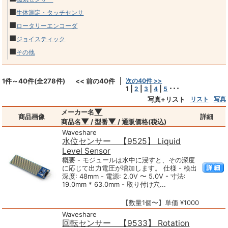
■
生体測定・タッチセンサ
■
ロータリーエンコーダ
■
ジョイスティック
■
その他
1件～40件(全278件)
<< 前の40件
次の40件 >>
1
|
|
|
|
･･･
2
3
4
5
写真+リスト
リスト
写真
▼
メーカー名
商品画像
詳細
▼
▼
商品名
/ 型番
/ 通販価格(税込)
Waveshare
水位センサー 【9525】 Liquid
Level Sensor
概要 - モジュールは水中に浸すと、その深度
に応じて出力電圧が増加します。 仕様 - 検出
深度: 48mm - 電源: 2.0V 〜 5.0V - 寸法:
19.0mm * 63.0mm - 取り付け穴...
【数量1個〜】単価 ¥1000
Waveshare
回転センサー 【9533】 Rotation