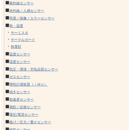
■
紫外線センサー
■
赤外線／人感センサー
■
照度／画像／カラーセンサー
■
熱・温度
・
サーミスタ
・
サーマルガード
・
熱電対
■
温度センサー
■
湿度センサー
■
気圧・環境・空気品質センサー
■
ガスセンサー
■
慣性計測装置（ＩＭＵ）
■
傾きセンサー
■
加速度センサー
■
測距／近接センサー
■
電圧/電流センサー
■
曲げ／圧力／重さセンサー
■
磁気センサー