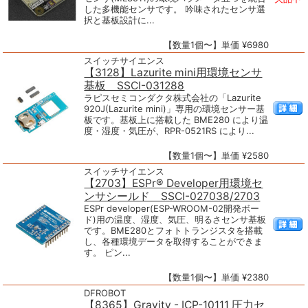
した多機能センサです。 吟味されたセンサ選
択と基板設計に...
【数量1個〜】単価 ¥6980
スイッチサイエンス
【3128】Lazurite mini用環境センサ
基板 SSCI-031288
ラピスセミコンダクタ株式会社の「Lazurite
920J(Lazurite mini)」専用の環境センサー基
板です。基板上に搭載した BME280 により温
度・湿度・気圧が、RPR-0521RS により...
【数量1個〜】単価 ¥2580
スイッチサイエンス
【2703】ESPr® Developer用環境セ
ンサシールド SSCI-027038/2703
ESPr developer(ESP-WROOM-02開発ボー
ド)用の温度、湿度、気圧、明るさセンサ基板
です。BME280とフォトトランジスタを搭載
し、各種環境データを取得することができま
す。 ピン...
【数量1個〜】単価 ¥2380
DFROBOT
【8365】Gravity - ICP-10111 圧力セ