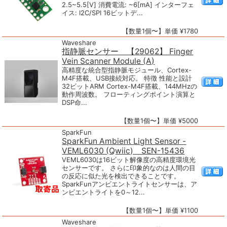
2.5~5.5[V] 消費電流: ~6[mA] インターフェ
イス: I2C/SPI 16ビットデ...
【数量1個〜】単価 ¥1780
Waveshare
指静脈センサー 【29062】 Finger
Vein Scanner Module (A)
高精度な統合型指静脈モジュール、Cortex-
M4F搭載、USB接続対応。 特徴 性能と設計
32ビットARM Cortex-M4F搭載、144MHzの
動作周波数。 フローティングポイント演算と
DSP命...
【数量1個〜】単価 ¥5000
SparkFun
SparkFun Ambient Light Sensor -
VEML6030 (Qwiic) SEN-15436
VEML6030は16ビット解像度の高精度環境光
センサーです。 さらに印象的なのは人間の目
の反応に似た光を検出できることです。
SparkFunアンビエントライトセンサーは、ア
ンビエントライトを0～12...
【数量1個〜】単価 ¥1100
Waveshare