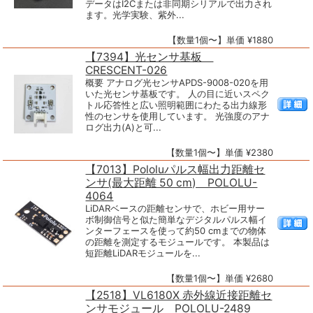
データはI2Cまたは非同期シリアルで出力され
ます。光学実験、紫外...
【数量1個〜】単価 ¥1880
【7394】光センサ基板
CRESCENT-026
概要 アナログ光センサAPDS-9008-020を用
いた光センサ基板です。 人の目に近いスペク
トル応答性と広い照明範囲にわたる出力線形
性のセンサを使用しています。 光強度のアナ
ログ出力(A)と可...
【数量1個〜】単価 ¥2380
【7013】Pololuパルス幅出力距離セ
ンサ(最大距離 50 cm) POLOLU-
4064
LiDARベースの距離センサで、ホビー用サー
ボ制御信号と似た簡単なデジタルパルス幅イ
ンターフェースを使って約50 cmまでの物体
の距離を測定するモジュールです。 本製品は
短距離LiDARモジュールを...
【数量1個〜】単価 ¥2680
【2518】VL6180X 赤外線近接距離セ
ンサモジュール POLOLU-2489