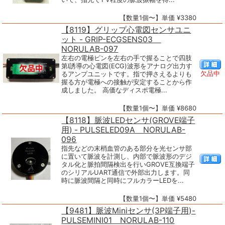
【数量1個〜】単価 ¥3380
【8119】グリップ心電図センサユニ
ット - GRIP-ECGSENS03
NORULAB-097
左右の電極ピンを左右の手で握ることで四肢
第Ⅰ誘導の心電図(ECG)波形をアナログ出力す
欠品中
るアンプユニットです。指で押さえるよりも
握る方が電極への接触が安定することから作
成しました。 高価なディスポ電極...
【数量1個〜】単価 ¥8680
【8118】脈波LEDセンサ(GROVE端子
用) - PULSELED09A NORULAB-
096
指先などの末梢血管のある部分を光センサ部
に置いて脈波を計測し、内部で脈波形のデジ
タル化と脈拍間隔検出を行いGROVE互換端子
のシリアルUART通信で外部出力します。同
時に脈波間隔と同時にフルカラーLEDを...
【数量1個〜】単価 ¥5480
【9481】脈波Miniセンサ(3P端子用)-
PULSEMINI01 NORULAB-110