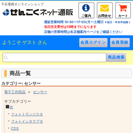
千石電商オンラインショップ
ご案内
お問合せ
カート
通販営業時間 10:30〜17:00/月〜土曜日
※祝日・年末年始除く
当日注文受付は13時までになります
店舗の営業時間は各店舗案内ページをご確認ください
ようこそ ゲスト さん
商品一覧
カテゴリー: センサー
>
電子工作部品
センサー
サブカテゴリー
■
光
・
フォトトランジスタ
・
フォトインタラプタ
・
CDS