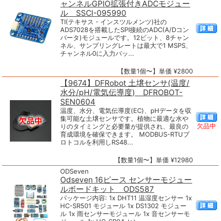
ャンネルGPIO拡張付きADCモジュー
ル SSCI-095990
TI(テキサス・インスツルメンツ)社の
ADS7028を搭載したSPI接続のADC(A/Dコン
バータ)モジュールです。12ビット、8チャン
ネル、サンプリングレートは最大で1 MSPS、
チャンネル0に入力バッ...
【数量1個〜】単価 ¥2800
【9674】DFRobot 土壌センサ(温度/
水分/pH/電気伝導度) DFROBOT-
SEN0604
温度、水分、電気伝導度(EC)、pHデータを収
集可能な土壌センサです。植物に最適な水や
欠品中
りのタイミングと必要量が提供され、最良の
育成環境を確保できます。 MODBUS-RTUプ
ロトコルを利用しRS48...
【数量1個〜】単価 ¥12980
ODSeven
Odseven 16ピース センサーモジュー
ルボードキット ODS587
パッケージ内容: 1x DHT11 温湿度センサー 1x
HC-SR501 モジュール 1x DS1302 モジュー
ル 1x 雨センサーモジュール 1x 音センサーモ