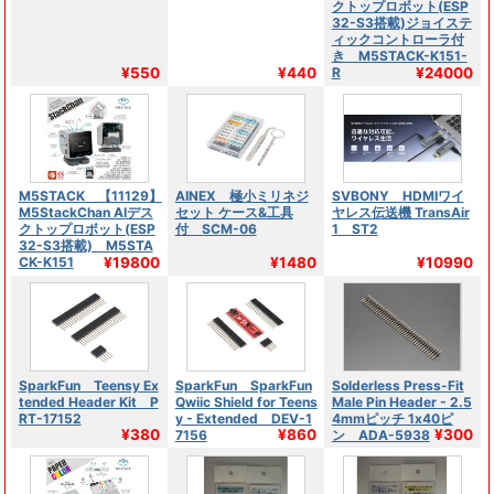
クトップロボット(ESP
32-S3搭載)ジョイステ
ィックコントローラ付
き M5STACK-K151-
¥550
¥440
¥24000
R
M5STACK 【11129】
AINEX 極小ミリネジ
SVBONY HDMIワイ
M5StackChan AIデス
セット ケース&工具
ヤレス伝送機 TransAir
クトップロボット(ESP
付 SCM-06
1 ST2
32-S3搭載) M5STA
¥19800
¥1480
¥10990
CK-K151
SparkFun Teensy Ex
SparkFun SparkFun
Solderless Press-Fit
tended Header Kit P
Qwiic Shield for Teens
Male Pin Header - 2.5
RT-17152
y - Extended DEV-1
4mmピッチ 1x40ピ
¥380
¥860
¥300
7156
ン ADA-5938