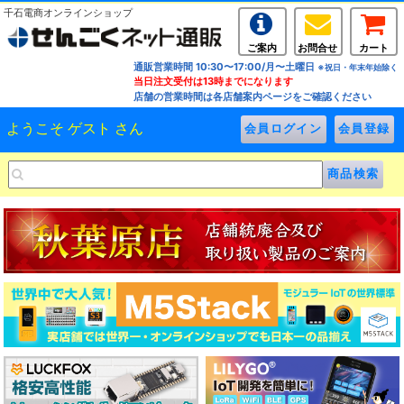
千石電商オンラインショップ
ご案内
お問合せ
カート
通販営業時間 10:30〜17:00/月〜土曜日
※祝日・年末年始除く
当日注文受付は13時までになります
店舗の営業時間は各店舗案内ページをご確認ください
ようこそ ゲスト さん