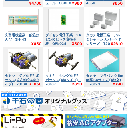
¥4700
¥980
¥850
ュール SSCI-028202
4556
久富電機産業 低温は
ダイセン電子工業 24
タカチ電機工業 アル
んだ SH-43
ピンICピッチ変換基
ミシャーシ カバー付 T
¥650
¥500
¥2610
板 QFN024
シリーズ T20-6-13
タミヤ ダブルギヤボ
タミヤ シングルギヤ
タミヤ プラバン 0.5m
ックス(左右独立4速タ
ボックス(4速タイプ)
m厚 B4サイズ (4枚入)
¥1050
¥850
¥790
イプ) 70168
70167
70123