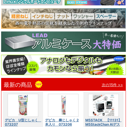
最新の商品
次の15件 >>
デビカ U型じしゃく
デビカ 棒じしゃく 2
M5STACK 【11131】
073207
本入り 073206
M5StackChan AIデス