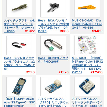
スイッチクラフト φ6.
Hosa RCAメス-モノ
MUSIC NOMAD Dia
3プラグ(モノラル・ス
ラルフォンオス L型変換
mond Coated Nut File
トレート型・ショート)
プラグ 2個パック GP
.046" MN659
¥1922
¥660
¥3465
#380
R-123
Hosa ステレオミニオ
Hosa XLR変換アダプ
M5STACK 【11199】
ス-モノラルミニメスx2
タ PHX-206F
M5Paper Color ESP32
変換ケーブル YMM-2
-S3搭載 電子ペーパー
61
開発キット M5STAC
¥990
¥1320
¥17500
K-C151
【8311】ESPr® Devel
スイッチサイエンス
スイッチサイエンス
oper S3 Type-C SSC
【2820】ミニリチウム
リレータッチボード(ド
I-083119/8311
イオン電池充電器モジ
ライバ有り) SSCI-02