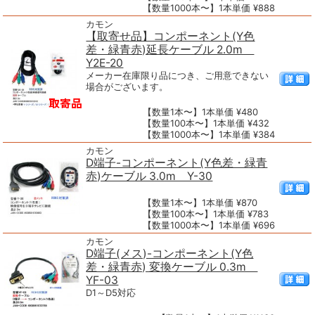
【数量1000本〜】1本単価 ¥888
カモン
【取寄せ品】コンポーネント(Y色
差・緑青赤)延長ケーブル 2.0m
Y2E-20
メーカー在庫限り品につき、ご用意できない
場合がございます。
【数量1本〜】1本単価 ¥480
【数量100本〜】1本単価 ¥432
【数量1000本〜】1本単価 ¥384
カモン
D端子-コンポーネント(Y色差・緑青
赤)ケーブル 3.0m Y-30
【数量1本〜】1本単価 ¥870
【数量100本〜】1本単価 ¥783
【数量1000本〜】1本単価 ¥696
カモン
D端子(メス)-コンポーネント(Y色
差・緑青赤) 変換ケーブル 0.3m
YF-03
D1～D5対応