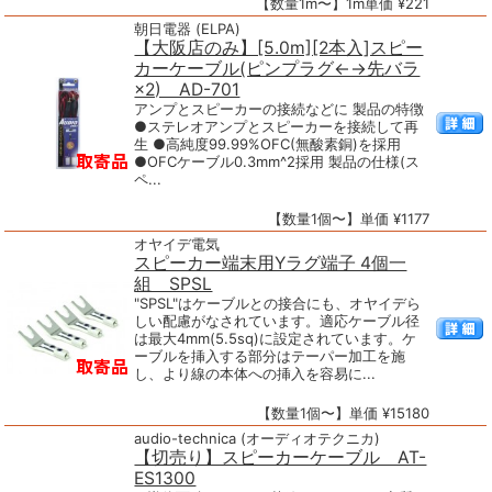
【数量1m〜】1m単価 ¥221
朝日電器 (ELPA)
【大阪店のみ】[5.0m][2本入]スピー
カーケーブル(ピンプラグ←→先バラ
×2) AD-701
アンプとスピーカーの接続などに 製品の特徴
●ステレオアンプとスピーカーを接続して再
生 ●高純度99.99%OFC(無酸素銅)を採用
●OFCケーブル0.3mm^2採用 製品の仕様(ス
ペ...
【数量1個〜】単価 ¥1177
オヤイデ電気
スピーカー端末用Yラグ端子 4個一
組 SPSL
"SPSL"はケーブルとの接合にも、オヤイデら
しい配慮がなされています。適応ケーブル径
は最大4mm(5.5sq)に設定されています。ケ
ーブルを挿入する部分はテーパー加工を施
し、より線の本体への挿入を容易に...
【数量1個〜】単価 ¥15180
audio-technica (オーディオテクニカ)
【切売り】スピーカーケーブル AT-
ES1300