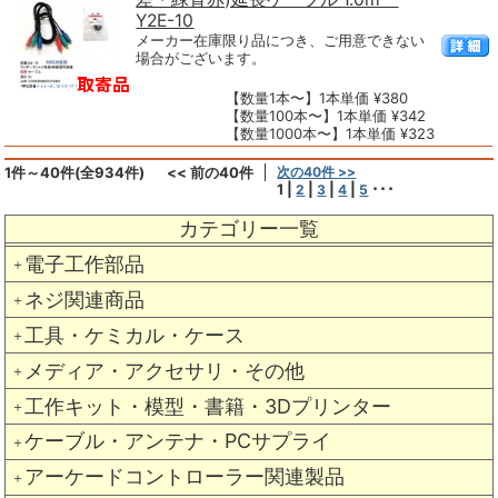
Y2E-10
メーカー在庫限り品につき、ご用意できない
場合がございます。
【数量1本〜】1本単価 ¥380
【数量100本〜】1本単価 ¥342
【数量1000本〜】1本単価 ¥323
1件～40件(全934件)
<< 前の40件
次の40件 >>
1
|
|
|
|
･･･
2
3
4
5
カテゴリー一覧
電子工作部品
＋
ネジ関連商品
＋
工具・ケミカル・ケース
＋
メディア・アクセサリ・その他
＋
工作キット・模型・書籍・3Dプリンター
＋
ケーブル・アンテナ・PCサプライ
＋
アーケードコントローラー関連製品
＋