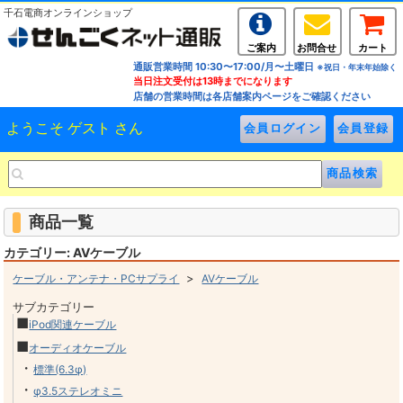
千石電商オンラインショップ
ご案内
お問合せ
カート
通販営業時間 10:30〜17:00/月〜土曜日
※祝日・年末年始除く
当日注文受付は13時までになります
店舗の営業時間は各店舗案内ページをご確認ください
ようこそ ゲスト さん
商品一覧
カテゴリー: AVケーブル
>
ケーブル・アンテナ・PCサプライ
AVケーブル
サブカテゴリー
■
iPod関連ケーブル
■
オーディオケーブル
・
標準(6.3φ)
・
φ3.5ステレオミニ