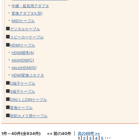
・
中継・延長用アダプタ
・
変換アダプタ(L型)
・
MIDIケーブル
■
デジタルケーブル
■
スピーカーケーブル
■
HDMIケーブル
・
HDMI標準(A)
・
miniHDMI(C)
・
microHDMI(D)
・
HDMI変換コネクタ
■
D端子ケーブル
■
S端子ケーブル
■
DIN/ミニDINケーブル
■
変換ケーブル
■
防犯カメラ用ケーブル
1件～40件(全934件)
<< 前の40件
次の40件 >>
1
|
|
|
|
･･･
2
3
4
5