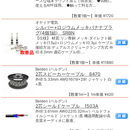
ーズな端末ラウンド加工で高音質。 ●気軽に
使えるAPF採用。 ●触って判る方...
【数量1個〜】単価 ¥1720
オヤイデ電気
シルバー+ロジウムメッキバナナプラ
グ(4個1組) SRBN
【仕様】 材質:リン青銅 メッキ:ダイレクト銀
メッキ(1.5μ)+ロジウムメッキ(0.3μ) ケーブル
接続方法:デュアルスクリュークランプ方式 外
径:8.0mm 適応ケーブル径:...
【数量1個〜】単価 ¥11880
Belden (ベルデン)
2芯スピーカーケーブル 8470
外径:5.33mm AWG16(19×29) ジャケット:白
+黒
【数量1m〜】1m単価 ¥420
Belden (ベルデン)
2芯シールドケーブル 1503A
外径:3.61mm AWG22(0.32m㎡) ベルドフォ
イルシールド ジャケット:黒 機器間配線や高
音質オーディオに最適。