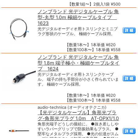
【数量1組〜】2個入1袋 ¥500
ノンブランド 光デジタルケーブル 角
型-丸型 1.0m 極細ケーブルタイプ
1623
光デジタルオーディオ用トスリンクとミニプ
ラグ形状のケーブル。 極細ケーブル採用。
【数量1本〜】1本単価 ¥620
【数量100本〜】1本単価 ¥558
ノンブランド 光デジタルケーブル 角
型 1.8m 端子極小・極細ケーブルタイ
プ 1624
光デジタルオーディオ用トスリンクケーブ
ル。 端子の持ち手部分が小さく作られていま
す。 極細ケーブル採用。
【数量1本〜】1本単価 ¥620
【数量100本〜】1本単価 ¥558
audio-technica (オーディオテクニカ)
【光デジタルケーブル】角形光プラ
グ-角形光プラグ 1.0m AT-OPX1/1.0
角形光端子どうしの接続に。 ●抜き差ししや
すいラバーグリップで防振効果もプラス。 ●
堅牢なメタルプラグ採用。 ●光の伝達がスム