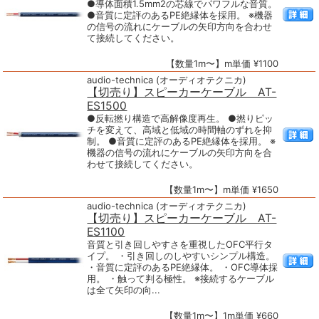
●導体面積1.5mm2の芯線でパワフルな音質。
●音質に定評のあるPE絶縁体を採用。 ※機器
の信号の流れにケーブルの矢印方向を合わせ
て接続してください。
【数量1m〜】m単価 ¥1100
audio-technica (オーディオテクニカ)
【切売り】スピーカーケーブル AT-
ES1500
●反転撚り構造で高解像度再生。 ●撚りピッ
チを変えて、高域と低域の時間軸のずれを抑
制。 ●音質に定評のあるPE絶縁体を採用。 ※
機器の信号の流れにケーブルの矢印方向を合
わせて接続してください。
【数量1m〜】m単価 ¥1650
audio-technica (オーディオテクニカ)
【切売り】スピーカーケーブル AT-
ES1100
音質と引き回しやすさを重視したOFC平行タ
イプ。 ・引き回しのしやすいシンプル構造。
・音質に定評のあるPE絶縁体。 ・OFC導体採
用。 ・触って判る極性。 ※接続するケーブル
は全て矢印の向...
【数量1m〜】1m単価 ¥660