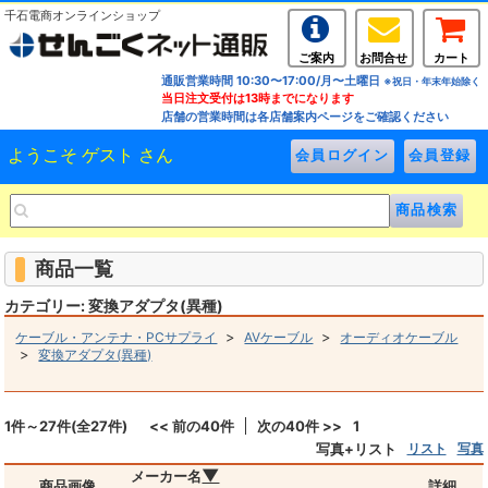
千石電商オンラインショップ
ご案内
お問合せ
カート
通販営業時間 10:30〜17:00/月〜土曜日
※祝日・年末年始除く
当日注文受付は13時までになります
店舗の営業時間は各店舗案内ページをご確認ください
ようこそ ゲスト さん
商品一覧
カテゴリー: 変換アダプタ(異種)
>
>
ケーブル・アンテナ・PCサプライ
AVケーブル
オーディオケーブル
>
変換アダプタ(異種)
1件～27件(全27件)
<< 前の40件
次の40件 >>
1
写真+リスト
リスト
写真
▼
メーカー名
商品画像
詳細