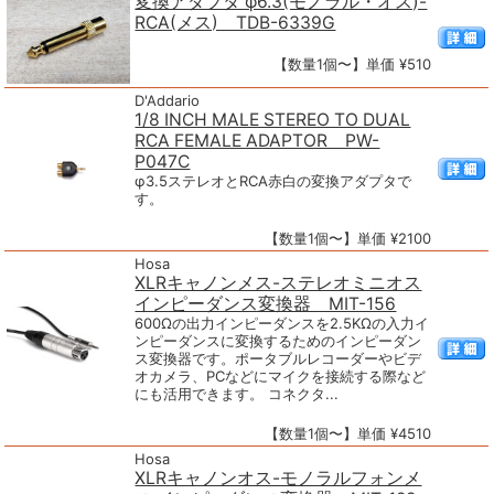
変換アダプタ φ6.3(モノラル・オス)-
RCA(メス) TDB-6339G
【数量1個〜】単価 ¥510
D'Addario
1/8 INCH MALE STEREO TO DUAL
RCA FEMALE ADAPTOR PW-
P047C
φ3.5ステレオとRCA赤白の変換アダプタで
す。
【数量1個〜】単価 ¥2100
Hosa
XLRキャノンメス-ステレオミニオス
インピーダンス変換器 MIT-156
600Ωの出力インピーダンスを2.5KΩの入力イ
ンピーダンスに変換するためのインピーダン
ス変換器です。ポータブルレコーダーやビデ
オカメラ、PCなどにマイクを接続する際など
にも活用できます。 コネクタ...
【数量1個〜】単価 ¥4510
Hosa
XLRキャノンオス-モノラルフォンメ