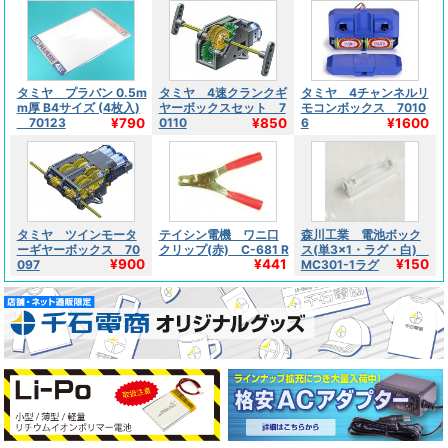
タミヤ プラバン 0.5m
タミヤ 4速クランクギ
タミヤ 4チャンネルリ
m厚 B4サイズ (4枚入)
ヤーボックスセット 7
モコンボックス 7010
¥790
¥850
¥1600
70123
0110
6
タミヤ ツインモータ
テイシン電機 ワニ口
森川工業 電池ボック
ーギヤーボックス 70
クリップ(赤) C-681 R
ス(単3×1・ラグ・白)
¥900
¥441
¥150
097
MC301-1ラグ