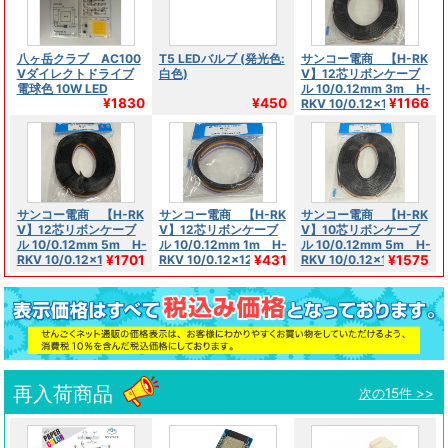
八ヶ岳クラブ AC100
T5 LEDバルブ (発光色:
サンコー電商 【H-RK
Vダイレクトドライブ
白色)
V】12芯リボンケーブ
電球色 10W LED
ル 10/0.12mm 3m H-
¥1830
¥450
¥1166
RKV 10/0.12×12R L-3
サンコー電商 【H-RK
サンコー電商 【H-RK
サンコー電商 【H-RK
V】12芯リボンケーブ
V】12芯リボンケーブ
V】10芯リボンケーブ
ル 10/0.12mm 5m H-
ル 10/0.12mm 1m H-
ル 10/0.12mm 5m H-
¥1701
¥431
¥1575
RKV 10/0.12×12R L-5
RKV 10/0.12×12R L-1
RKV 10/0.12×10R L-5
再入荷商品
次の15件 >>