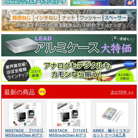
最新の商品
次の15件 >>
M5STACK 【11131】
M5STACK 【11129】
AINEX 極小ミリネジ
M5StackChan AIデス
M5StackChan AIデス
セット ケース&工具