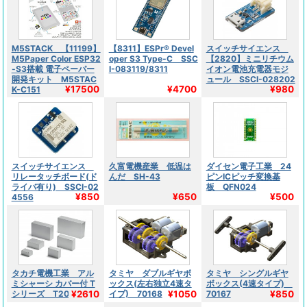
M5STACK 【11199】
【8311】ESPr® Devel
スイッチサイエンス
M5Paper Color ESP32
oper S3 Type-C SSC
【2820】ミニリチウム
-S3搭載 電子ペーパー
I-083119/8311
イオン電池充電器モジ
開発キット M5STAC
ュール SSCI-028202
¥17500
¥4700
¥980
K-C151
スイッチサイエンス
久富電機産業 低温は
ダイセン電子工業 24
リレータッチボード(ド
んだ SH-43
ピンICピッチ変換基
ライバ有り) SSCI-02
板 QFN024
¥850
¥650
¥500
4556
タカチ電機工業 アル
タミヤ ダブルギヤボ
タミヤ シングルギヤ
ミシャーシ カバー付 T
ックス(左右独立4速タ
ボックス(4速タイプ)
¥2610
¥1050
¥850
シリーズ T20-6-13
イプ) 70168
70167