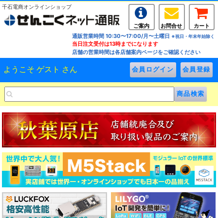
千石電商オンラインショップ
ご案内
お問合せ
カート
通販営業時間 10:30〜17:00/月〜土曜日
※祝日・年末年始除く
当日注文受付は13時までになります
店舗の営業時間は各店舗案内ページをご確認ください
ようこそ ゲスト さん