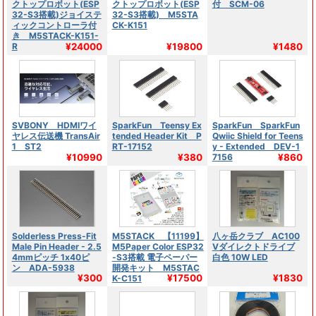
クトップロボット(ESP
クトップロボット(ESP
付 SCM-06
32-S3搭載)ジョイステ
32-S3搭載) M5STA
ィックコントローラ付
CK-K151
き M5STACK-K151-
¥24000
¥19800
¥1480
R
SVBONY HDMIワイ
SparkFun Teensy Ex
SparkFun SparkFun
ヤレス伝送機 TransAir
tended Header Kit P
Qwiic Shield for Teens
1 ST2
RT-17152
y - Extended DEV-1
¥10990
¥380
¥860
7156
Solderless Press-Fit
M5STACK 【11199】
八ヶ岳クラブ AC100
Male Pin Header - 2.5
M5Paper Color ESP32
Vダイレクトドライブ
4mmピッチ 1x40ピ
-S3搭載 電子ペーパー
白色 10W LED
ン ADA-5938
開発キット M5STAC
¥300
¥17500
¥1830
K-C151