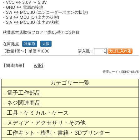
- VCC ↔ 3.0V 〜 5.3V
- GND ↔ 電源の接地
- SW ↔ MCU.IO (エンコーダーボタンの状態)
- SIB ↔ MCU.IO (出力の状態)
- SIA ↔ MCU.IO (出力の状態)
秋葉原本店取扱フロア: 1階05番カゴ3列目
在庫拠点
秋葉原
大阪
【数量1個〜】単価 ¥1000
購入数：
wiki
【関連情報】
管理コード：
EEHD-68V5
カテゴリー一覧
電子工作部品
＋
ネジ関連商品
＋
工具・ケミカル・ケース
＋
メディア・アクセサリ・その他
＋
工作キット・模型・書籍・3Dプリンター
＋