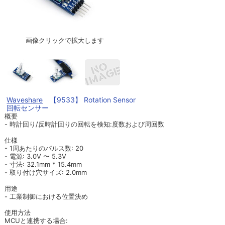
画像クリックで拡大します
Waveshare
【9533】 Rotation Sensor
回転センサー
概要
- 時計回り/反時計回りの回転を検知:度数および周回数
仕様
- 1周あたりのパルス数: 20
- 電源: 3.0V 〜 5.3V
- 寸法: 32.1mm * 15.4mm
- 取り付け穴サイズ: 2.0mm
用途
- 工業制御における位置決め
使用方法
MCUと連携する場合: