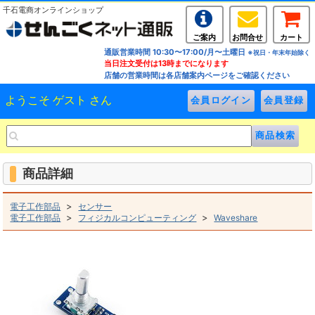
千石電商オンラインショップ
ご案内
お問合せ
カート
通販営業時間 10:30〜17:00/月〜土曜日
※祝日・年末年始除く
当日注文受付は13時までになります
店舗の営業時間は各店舗案内ページをご確認ください
ようこそ ゲスト さん
商品詳細
>
電子工作部品
センサー
>
>
電子工作部品
フィジカルコンピューティング
Waveshare