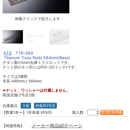
画像クリックで拡大します
KTS
TTR-584
Titanium Truss Rods 584mm(Bass)
チタン製の5mm丸棒トラスロッドです。
ナット部のネジ切りは#10-32(インチ)です。
サイズは2種類
全長 446mmと584mm
※ナット、ワッシャーは付属しません。
取扱店舗:2号店2階
在庫拠点
大阪
秋葉原2号店
【数量1本〜】1本単価 ¥5565
購入数：
メーカー商品紹介ページ
【関連情報】