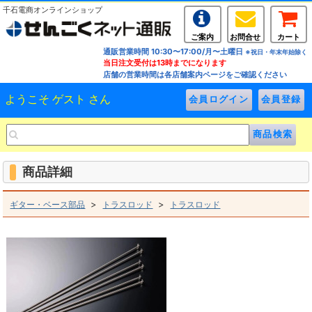
千石電商オンラインショップ
ご案内
お問合せ
カート
通販営業時間 10:30〜17:00/月〜土曜日
※祝日・年末年始除く
当日注文受付は13時までになります
店舗の営業時間は各店舗案内ページをご確認ください
ようこそ ゲスト さん
商品詳細
>
>
ギター・ベース部品
トラスロッド
トラスロッド