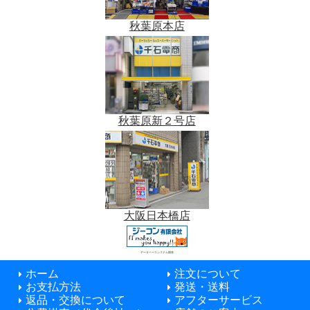
秋葉原本店
秋葉原新２号店
大阪日本橋店
データベースシステム開発
ホーム
注文について
お支払方法
発送・送料
返品・交換について
アフターサービス