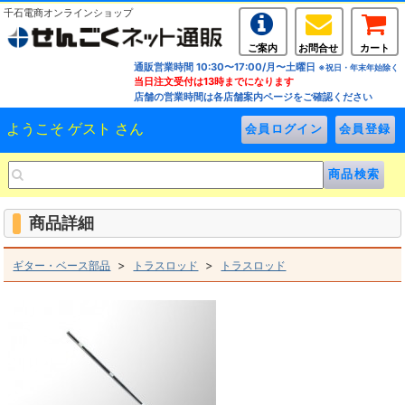
千石電商オンラインショップ
ご案内
お問合せ
カート
通販営業時間 10:30〜17:00/月〜土曜日
※祝日・年末年始除く
当日注文受付は13時までになります
店舗の営業時間は各店舗案内ページをご確認ください
ようこそ ゲスト さん
商品詳細
>
>
ギター・ベース部品
トラスロッド
トラスロッド