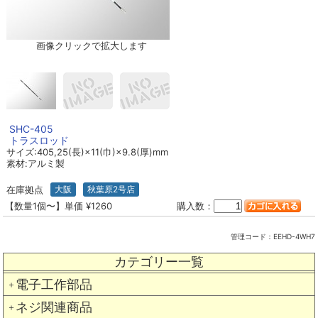
画像クリックで拡大します
SHC-405
トラスロッド
サイズ:405,25(長)×11(巾)×9.8(厚)mm
素材:アルミ製
在庫拠点
大阪
秋葉原2号店
【数量1個〜】単価 ¥1260
購入数：
管理コード：
EEHD-4WH7
カテゴリー一覧
電子工作部品
＋
ネジ関連商品
＋