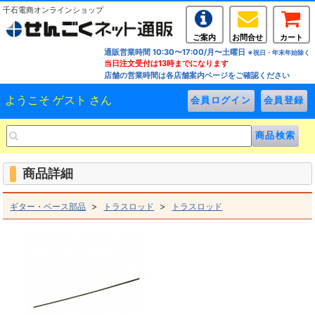
千石電商オンラインショップ
ご案内
お問合せ
カート
通販営業時間 10:30〜17:00/月〜土曜日
※祝日・年末年始除く
当日注文受付は13時までになります
店舗の営業時間は各店舗案内ページをご確認ください
ようこそ ゲスト さん
商品詳細
>
>
ギター・ベース部品
トラスロッド
トラスロッド