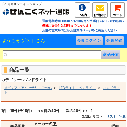
千石電商オンラインショップ
ご案内
お問合せ
カート
通販営業時間 10:30〜17:00/月〜土曜日
※祝日・年末年始除く
当日注文受付は13時までになります
店舗の営業時間は各店舗案内ページをご確認ください
ようこそ ゲスト さん
商品一覧
カテゴリー: ハンドライト
>
>
メディア・アクセサリ・その他
LEDライト・ペンライト
ハンドライ
ト
1件～15件(全15件)
<< 前の40件
次の40件 >>
1
写真+リスト
リスト
写真
▼
メーカー名
商品画像
詳細