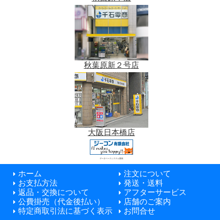
秋葉原新２号店
大阪日本橋店
データベースシステム開発
ホーム
注文について
お支払方法
発送・送料
返品・交換について
アフターサービス
公費掛売（代金後払い）
店舗のご案内
特定商取引法に基づく表示
お問合せ