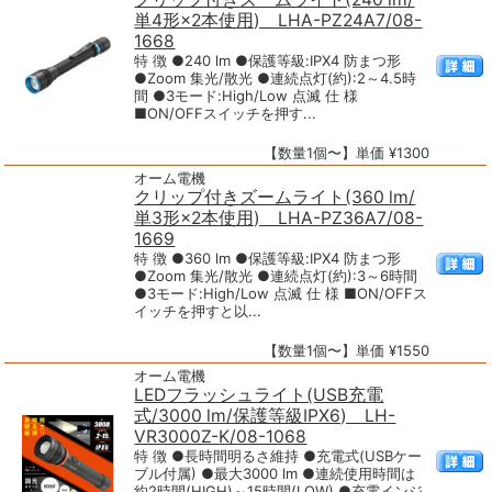
単4形×2本使用) LHA-PZ24A7/08-
1668
特 徴 ●240 lm ●保護等級:IPX4 防まつ形
●Zoom 集光/散光 ●連続点灯(約):2～4.5時
間 ●3モード:High/Low 点滅 仕 様
■ON/OFFスイッチを押す...
【数量1個〜】単価 ¥1300
オーム電機
クリップ付きズームライト(360 lm/
単3形×2本使用) LHA-PZ36A7/08-
1669
特 徴 ●360 lm ●保護等級:IPX4 防まつ形
●Zoom 集光/散光 ●連続点灯(約):3～6時間
●3モード:High/Low 点滅 仕 様 ■ON/OFFス
イッチを押すと以...
【数量1個〜】単価 ¥1550
オーム電機
LEDフラッシュライト(USB充電
式/3000 lm/保護等級IPX6) LH-
VR3000Z-K/08-1068
特 徴 ●長時間明るさ維持 ●充電式(USBケー
ブル付属) ●最大3000 lm ●連続使用時間は
約2時間(HIGH)～15時間(LOW) ●充電インジ