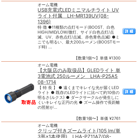
オーム電機
USB充電式LEDミニマルチライト UV
ライト付属 LH-MR139UV(08-
1396)
特 徴 ●11種類の点灯モード(BOOST、白色
HIGH/MID/LOW/微灯、サイド白色点灯/点
滅、UV、赤色点灯/点滅、赤色青色点滅) ●ミ
ニでも明るい、最大200ルーメン(BOOSTモー
ド時) ...
【数量1個〜】単価 ¥1300
オーム電機
【大阪店のみ取扱品】GLEDライト 単
3電池式 250ルーメン LHA-P25A5
08-1714
【 特 長 】 ● 遠くまでキレイな光が届くLED
ライト ● 既存のLEDライトに比べて約10倍の
明るさ(ルクス) ● ダークサークルが発生しに
くいキレイな正円の光 ● ズーム操作で長距離
の照射が...
【数量1個〜】単価 ¥2761
オーム電機
クリップ付きズームライト(105 lm/単
3形×1本使用) LHA-PZ11A7/08-