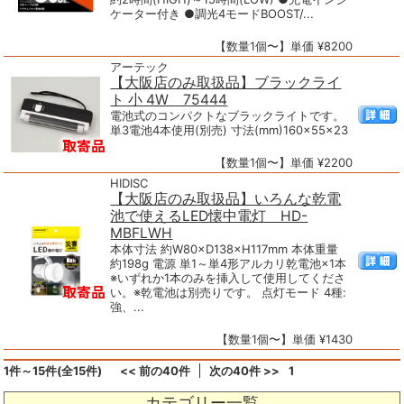
ケーター付き ●調光4モードBOOST/...
【数量1個〜】単価 ¥8200
アーテック
【大阪店のみ取扱品】ブラックライ
ト 小 4W 75444
電池式のコンパクトなブラックライトです。
単3電池4本使用(別売) 寸法(mm)160×55×23
【数量1個〜】単価 ¥2200
HIDISC
【大阪店のみ取扱品】いろんな乾電
池で使えるLED懐中電灯 HD-
MBFLWH
本体寸法 約W80×D138×H117mm 本体重量
約198g 電源 単1～単4形アルカリ乾電池×1本
※いずれか1本のみを挿入して使用してくださ
い。※乾電池は別売りです。 点灯モード 4種:
強、...
【数量1個〜】単価 ¥1430
1件～15件(全15件)
<< 前の40件
次の40件 >>
1
カテゴリー一覧