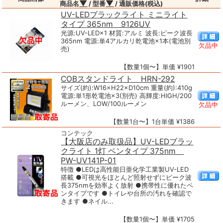
▼
▼
商品名
/ 型番
/ 通販価格(税込)
UV-LEDブラックライト ミニライト
タイプ 365nm 9126UV
光源:UV-LED×1 材質:アルミ 波長:ピーク波長
365nm 電源:単4アルカリ乾電池×1本(電池別
欠品中
売)
【数量1個〜】単価 ¥1901
COBスタンドライト HRN-292
サイズ(約):W16×H22×D10cm 重量(約):410g
電源:単1形乾電池×3(別売) 高輝度:HIGH/200
ルーメン、LOW/100ルーメン
欠品中
【数量1台〜】1台単価 ¥1386
コンテック
【大阪店のみ取扱品】UV-LEDブラッ
クライト 1灯 ペンタイプ 375nm
PW-UV141P-01
特徴 ●LEDは高性能日亜化学工業製UV-LED
搭載 ●可視光をほとんど照射せずにピーク波
長375nmを効率よく放射 ●携帯性に優れたペ
ンタイプです ●トイレや台所の汚れを確認で
きます ●ネイル...
【数量1個〜】単価 ¥1705