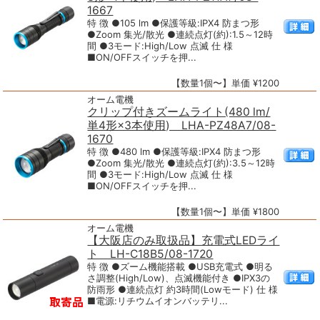
1667
特 徴 ●105 lm ●保護等級:IPX4 防まつ形
●Zoom 集光/散光 ●連続点灯(約):1.5～12時
間 ●3モード:High/Low 点滅 仕 様
■ON/OFFスイッチを押...
【数量1個〜】単価 ¥1200
オーム電機
クリップ付きズームライト(480 lm/
単4形×3本使用) LHA-PZ48A7/08-
1670
特 徴 ●480 lm ●保護等級:IPX4 防まつ形
●Zoom 集光/散光 ●連続点灯(約):3.5～12時
間 ●3モード:High/Low 点滅 仕 様
■ON/OFFスイッチを押...
【数量1個〜】単価 ¥1800
オーム電機
【大阪店のみ取扱品】充電式LEDライ
ト LH-C18B5/08-1720
特 徴 ●ズーム機能搭載 ●USB充電式 ●明る
さ調整(High/Low)、点滅機能付き ●IPX3の
防雨形 ●連続点灯 約3時間(Lowモード) 仕 様
■電源:リチウムイオンバッテリ...