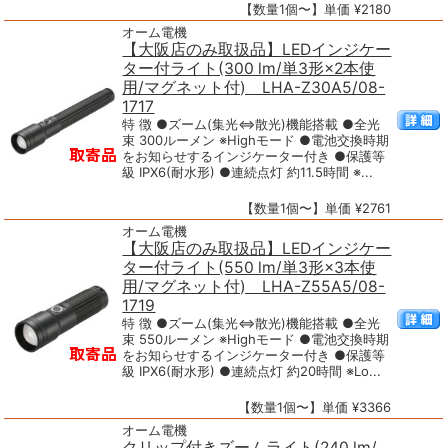
【数量1個〜】単価 ¥2180
オーム電機
【大阪店のみ取扱品】LEDインジケー
ター付ライト(300 lm/単3形×2本使
用/マグネット付) LHA-Z30A5/08-
1717
特 徴 ●ズーム(集光⇔散光)機能搭載 ●全光
束 300ルーメン ※Highモード ●電池交換時期
をお知らせするインジケーター付き ●保護等
級 IPX6(耐水形) ●連続点灯 約11.5時間 ※...
【数量1個〜】単価 ¥2761
オーム電機
【大阪店のみ取扱品】LEDインジケー
ター付ライト(550 lm/単3形×3本使
用/マグネット付) LHA-Z55A5/08-
1719
特 徴 ●ズーム(集光⇔散光)機能搭載 ●全光
束 550ルーメン ※Highモード ●電池交換時期
をお知らせするインジケーター付き ●保護等
級 IPX6(耐水形) ●連続点灯 約20時間 ※Lo...
【数量1個〜】単価 ¥3366
オーム電機
クリップ付きズームライト(240 lm/