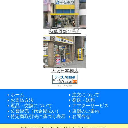
秋葉原新２号店
大阪日本橋店
データベースシステム開発
ホーム
注文について
お支払方法
発送・送料
返品・交換について
アフターサービス
公費掛売（代金後払い）
店舗のご案内
特定商取引法に基づく表示
お問合せ