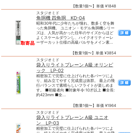
【数量1個〜】単価 ¥1848
スタジオミド
角胴機 四角胴 KD-04
昭和30年代に少年たちが憧れ、数多く空を舞
った角胴機。 ユニオン・モデル角胴機シリー
ズは、人気が高かった往年のサイズからほど
よくスケールダウンし、ハイクオリティーレ
ーザーカット仕様の高級バルサをメイン素...
【数量1個〜】単価 ¥3854
スタジオミド
袋入りライトプレーン A級 オリンピ
ック LP-02
精密加工で完璧に仕上げられた各パーツによ
り、組み立てやすく完成度は抜群。 最上の飛
行バランスで素晴らしいフライトが楽しめま
す。 ■初級者向 ■対象年令:10才以上 ■全長:
約423mm ■全...
【数量1個〜】単価 ¥1964
スタジオミド
袋入りライトプレーン A級 ユニオ
ン LP-03
精密加工で完璧に仕上げられた各パーツによ