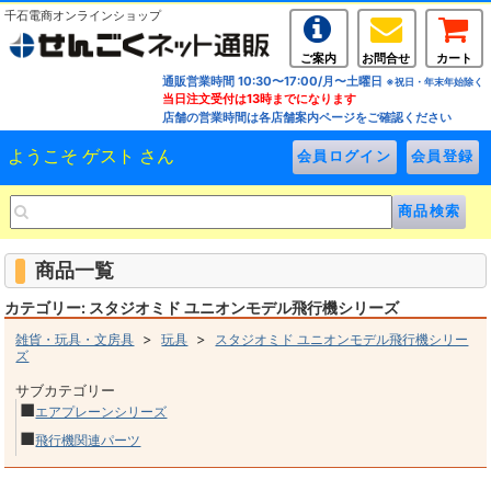
千石電商オンラインショップ
ご案内
お問合せ
カート
通販営業時間 10:30〜17:00/月〜土曜日
※祝日・年末年始除く
当日注文受付は13時までになります
店舗の営業時間は各店舗案内ページをご確認ください
ようこそ ゲスト さん
商品一覧
カテゴリー: スタジオミド ユニオンモデル飛行機シリーズ
>
>
雑貨・玩具・文房具
玩具
スタジオミド ユニオンモデル飛行機シリー
ズ
サブカテゴリー
■
エアプレーンシリーズ
■
飛行機関連パーツ