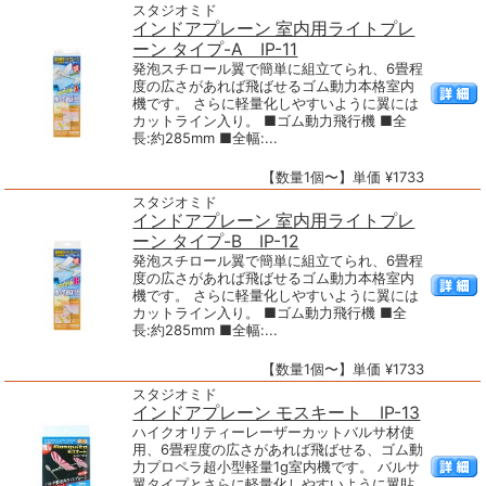
スタジオミド
インドアプレーン 室内用ライトプレ
ーン タイプ-A IP-11
発泡スチロール翼で簡単に組立てられ、6畳程
度の広さがあれば飛ばせるゴム動力本格室内
機です。 さらに軽量化しやすいように翼には
カットライン入り。 ■ゴム動力飛行機 ■全
長:約285mm ■全幅:...
【数量1個〜】単価 ¥1733
スタジオミド
インドアプレーン 室内用ライトプレ
ーン タイプ-B IP-12
発泡スチロール翼で簡単に組立てられ、6畳程
度の広さがあれば飛ばせるゴム動力本格室内
機です。 さらに軽量化しやすいように翼には
カットライン入り。 ■ゴム動力飛行機 ■全
長:約285mm ■全幅:...
【数量1個〜】単価 ¥1733
スタジオミド
インドアプレーン モスキート IP-13
ハイクオリティーレーザーカットバルサ材使
用、6畳程度の広さがあれば飛ばせる、ゴム動
力プロペラ超小型軽量1g室内機です。 バルサ
翼タイプとさらに軽量化しやすいように翼貼