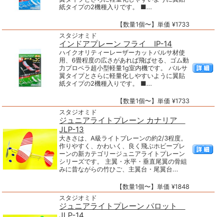
紙タイプの2機種入りです。 ■...
【数量1個〜】単価 ¥1733
スタジオミド
インドアプレーン フライ IP-14
ハイクオリティーレーザーカットバルサ材使
用、6畳程度の広さがあれば飛ばせる、ゴム動
力プロペラ超小型軽量1g室内機です。 バルサ
翼タイプとさらに軽量化しやすいように翼貼
紙タイプの2機種入りです。 ■...
【数量1個〜】単価 ¥1733
スタジオミド
ジュニアライトプレーン カナリア
JLP-13
大きさは、A級ライトプレーンの約2/3程度。
作りやすく、かわいく、良く飛ぶホビープレ
ーンの新カテゴリージュニアライトプレーン
シリーズです。 主翼・水平・垂直尾翼の骨組
みに昔ながらの竹ひご、主翼台・尾翼台...
【数量1個〜】単価 ¥1848
スタジオミド
ジュニアライトプレーン パロット
JLP-14