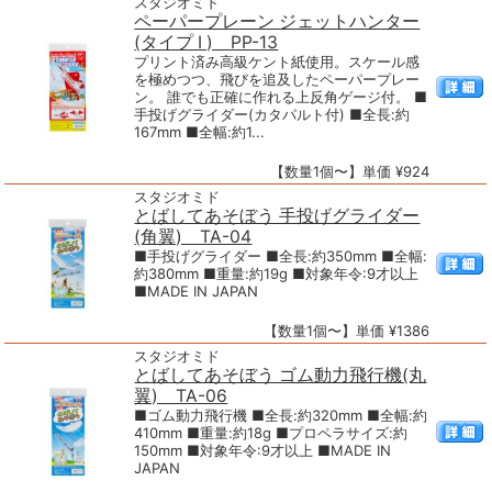
スタジオミド
ペーパープレーン ジェットハンター
(タイプ I ) PP-13
プリント済み高級ケント紙使用。スケール感
を極めつつ、飛びを追及したペーパープレー
ン。 誰でも正確に作れる上反角ゲージ付。 ■
手投げグライダー(カタパルト付) ■全長:約
167mm ■全幅:約1...
【数量1個〜】単価 ¥924
スタジオミド
とばしてあそぼう 手投げグライダー
(角翼) TA-04
■手投げグライダー ■全長:約350mm ■全幅:
約380mm ■重量:約19g ■対象年令:9才以上
■MADE IN JAPAN
【数量1個〜】単価 ¥1386
スタジオミド
とばしてあそぼう ゴム動力飛行機(丸
翼) TA-06
■ゴム動力飛行機 ■全長:約320mm ■全幅:約
410mm ■重量:約18g ■プロペラサイズ:約
150mm ■対象年令:9才以上 ■MADE IN
JAPAN