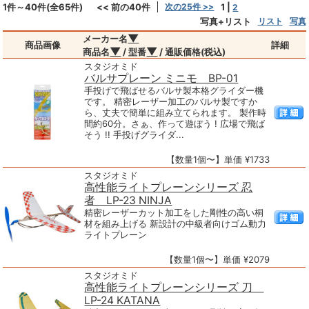
1件～40件(全65件)
<< 前の40件
次の25件 >>
1
|
2
写真+リスト
リスト
写真
▼
メーカー名
商品画像
詳細
▼
▼
商品名
/ 型番
/ 通販価格(税込)
スタジオミド
バルサプレーン ミニモ BP-01
手投げで飛ばせるバルサ製本格グライダー機
です。 精密レーザー加工のバルサ製ですか
ら、丈夫で簡単に組み立てられます。 製作時
間約60分。さぁ、作って遊ぼう ! 広場で飛ば
そう !! 手投げグライダ...
【数量1個〜】単価 ¥1733
スタジオミド
高性能ライトプレーンシリーズ 忍
者 LP-23 NINJA
精密レーザーカット加工をした剛性の高い桐
材を組み上げる 新設計の中級者向けゴム動力
ライトプレーン
【数量1個〜】単価 ¥2079
スタジオミド
高性能ライトプレーンシリーズ 刀
LP-24 KATANA