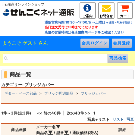
千石電商オンラインショップ
ご案内
お問合せ
カート
通販営業時間 10:30〜17:00/月〜土曜日
※祝日・年末年始除く
当日注文受付は13時までになります
店舗の営業時間は各店舗案内ページをご確認ください
ようこそ ゲスト さん
商品一覧
カテゴリー: ブリッジカバー
>
>
ギター・ベース部品
ブリッジ周辺部品
ブリッジカバー
1件～3件(全3件)
<< 前の40件
次の40件 >>
1
写真+リスト
リスト
写真
▼
メーカー名
商品画像
詳細
▼
▼
商品名
/ 型番
/ 通販価格(税込)