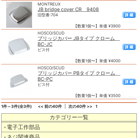
MONTREUX
JB bridge cover CR 9408
旧型番:704
【数量1個〜】単価 ¥3900
HOSCO/SCUD
ブリッジカバー JBタイプ クローム
BC-JC
ビス付
【数量1個〜】単価 ¥4000
HOSCO/SCUD
ブリッジカバー PBタイプ クローム
BC-PC
ビス付
【数量1個〜】単価 ¥3500
1件～3件(全3件)
<< 前の40件
次の40件 >>
1
カテゴリー一覧
電子工作部品
＋
ネジ関連商品
＋