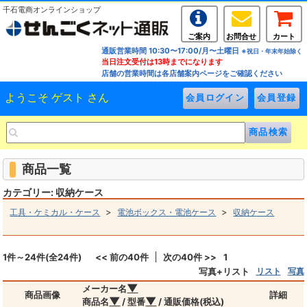
千石電商オンラインショップ
ご案内
お問合せ
カート
通販営業時間 10:30〜17:00/月〜土曜日
※祝日・年末年始除く
当日注文受付は13時までになります
店舗の営業時間は各店舗案内ページをご確認ください
ようこそ ゲスト さん
商品一覧
カテゴリー: 収納ケース
>
>
工具・ケミカル・ケース
電池ボックス・電池ケース
収納ケース
1件～24件(全24件)
<< 前の40件
次の40件 >>
1
写真+リスト
リスト
写真
▼
メーカー名
商品画像
詳細
▼
▼
商品名
/ 型番
/ 通販価格(税込)