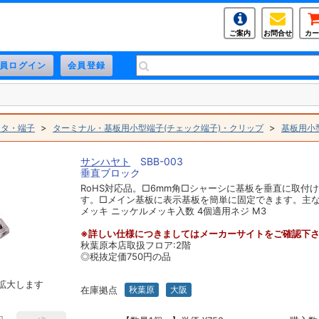
ご案内
お問合せ
カー
>
>
クタ・端子
ターミナル・基板用小型端子(チェック端子)・クリップ
基板用小
サンハヤト
SBB-003
垂直ブロック
RoHS対応品。□6mm角□シャーシに基板を垂直に取付
す。□メイン基板に表示基板を簡単に固定できます。主な
メッキ ニッケルメッキ入数 4個適用ネジ M3
※詳しい仕様につきましてはメーカーサイトをご確認下
秋葉原本店取扱フロア:2階
◎税抜定価750円の品
拡大します
在庫拠点
秋葉原
大阪