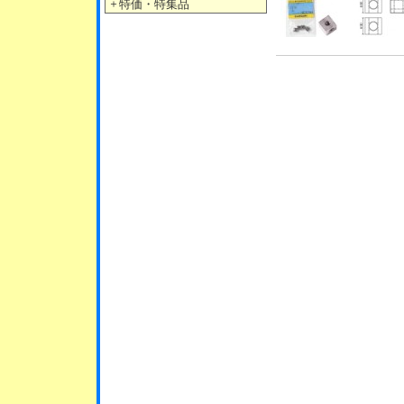
＋
特価・特集品