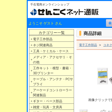
千石電商オンラインショップ
ようこそ ゲスト さん
カテゴリー一覧
商品詳細
＋
電子工作部品
>
＋
ネジ関連商品
電子工作部品
コネ
＋
工具・ケミカル・ケース
メディア・アクセサリ・そ
＋
の他
工作キット・模型・書籍・
＋
3Dプリンター
ケーブル・アンテナ・PCサ
＋
プライ
アーケードコントローラー
＋
関連製品
画像クリックで
＋
ギター・ベース部品
＋
雑貨・玩具・文房具