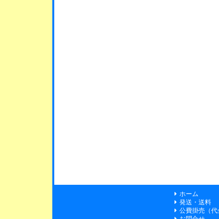
ホーム
発送・送料
公費掛売（代
お問合せ