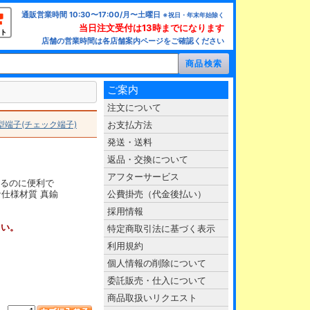
通販営業時間 10:30〜17:00/月〜土曜日
※祝日・年末年始除く
当日注文受付は13時までになります
ト
店舗の営業時間は各店舗案内ページをご確認ください
ご案内
注文について
型端子(チェック端子)
お支払方法
発送・送料
返品・交換について
アフターサービス
けるのに便利で
仕様材質 真鍮
公費掛売（代金後払い）
採用情報
さい。
特定商取引法に基づく表示
利用規約
個人情報の削除について
委託販売・仕入について
商品取扱いリクエスト