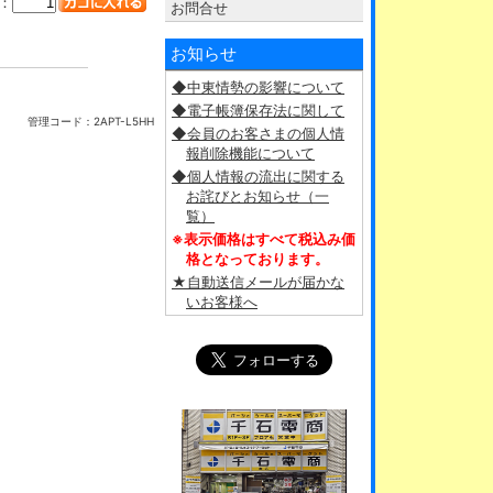
：
お問合せ
お知らせ
◆中東情勢の影響について
◆電子帳簿保存法に関して
管理コード：
2APT-L5HH
◆会員のお客さまの個人情
報削除機能について
◆個人情報の流出に関する
お詫びとお知らせ（一
覧）
※表示価格はすべて税込み価
格となっております。
★自動送信メールが届かな
いお客様へ