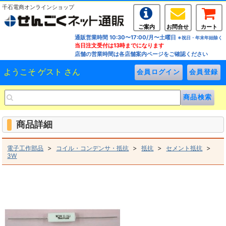
千石電商オンラインショップ
ご案内
お問合せ
カート
通販営業時間 10:30〜17:00/月〜土曜日
※祝日・年末年始除く
当日注文受付は13時までになります
店舗の営業時間は各店舗案内ページをご確認ください
ようこそ ゲスト さん
商品詳細
>
>
>
>
電子工作部品
コイル・コンデンサ・抵抗
抵抗
セメント抵抗
3W