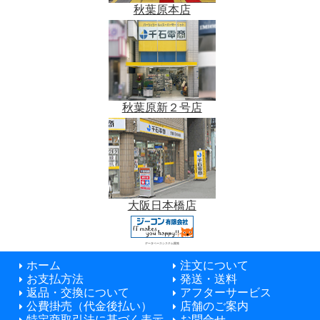
秋葉原本店
秋葉原新２号店
大阪日本橋店
データベースシステム開発
ホーム
注文について
お支払方法
発送・送料
返品・交換について
アフターサービス
公費掛売（代金後払い）
店舗のご案内
特定商取引法に基づく表示
お問合せ