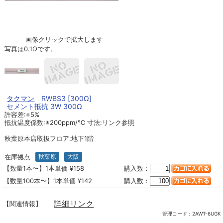
画像クリックで拡大します
写真は0.1Ωです。
タクマン
RWBS3 [300Ω]
セメント抵抗 3W 300Ω
許容差:±5%
抵抗温度係数:±200ppm/℃ 寸法:リンク参照
秋葉原本店取扱フロア:地下1階
在庫拠点
秋葉原
大阪
【数量1本〜】1本単価 ¥158
購入数：
【数量100本〜】1本単価 ¥142
購入数：
詳細リンク
【関連情報】
管理コード：
2AWT-6UGK