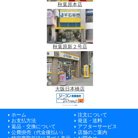
秋葉原本店
秋葉原新２号店
大阪日本橋店
データベースシステム開発
ホーム
注文について
お支払方法
発送・送料
返品・交換について
アフターサービス
公費掛売（代金後払い）
店舗のご案内