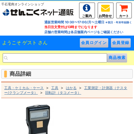
千石電商オンラインショップ
ご案内
お問合せ
カート
通販営業時間 10:30〜17:00/月〜土曜日
※祝日・年末年始除く
当日注文受付は13時までになります
店舗の営業時間は各店舗案内ページをご確認ください
ようこそ ゲスト さん
商品詳細
>
>
>
工具・ケミカル・ケース
工具
はかる
工業測定・計測器（テスタ
>
ー/クランプメータ）
回転計（タコメータ）