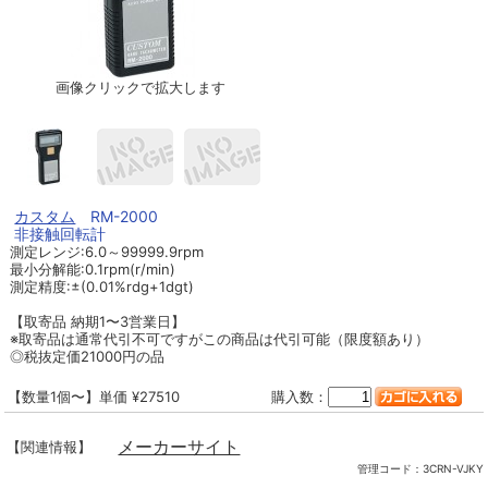
画像クリックで拡大します
カスタム
RM-2000
非接触回転計
測定レンジ:6.0～99999.9rpm
最小分解能:0.1rpm(r/min)
測定精度:±(0.01%rdg+1dgt)
【取寄品 納期1〜3営業日】
※取寄品は通常代引不可ですがこの商品は代引可能（限度額あり）
◎税抜定価21000円の品
【数量1個〜】単価 ¥27510
購入数：
メーカーサイト
【関連情報】
管理コード：
3CRN-VJKY