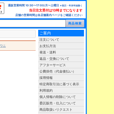
通販営業時間 10:30〜17:00/月〜土曜日
※祝日・年末年始除く
当日注文受付は13時までになります
ト
店舗の営業時間は各店舗案内ページをご確認ください
ご案内
注文について
/ワニ
お支払方法
発送・送料
返品・交換について
アフターサービス
公費掛売（代金後払い）
採用情報
特定商取引法に基づく表示
利用規約
個人情報の削除について
委託販売・仕入について
商品取扱いリクエスト