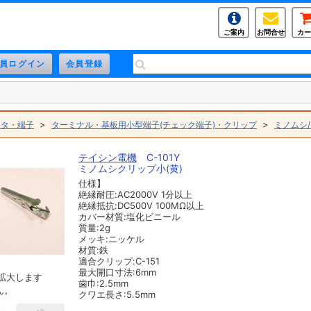
ご案内
お問合せ
カー
>
>
クタ・端子
ターミナル・基板用小型端子(チェック端子)・クリップ
ミノムシ
テイシン電機
C-101Y
ミノムシクリップ小(黄)
仕様】
絶縁耐圧:AC2000V 1分以上
絶縁抵抗:DC500V 100MΩ以上
カバー材質:塩化ビニール
質量:2g
メッキ:ニッケル
材質:鉄
適合クリップ:C-151
最大開口寸法:6mm
拡大します
歯巾:2.5mm
ん。
クワエ長さ:5.5mm