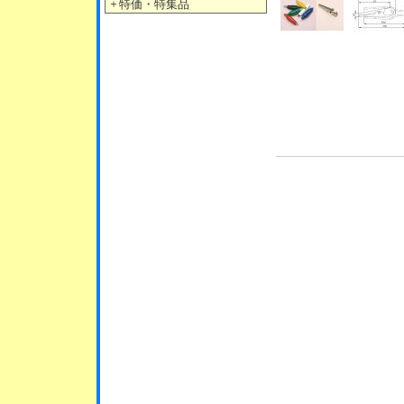
＋
特価・特集品