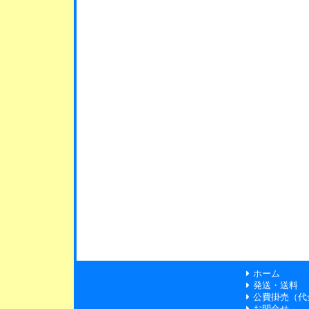
ホーム
発送・送料
公費掛売（代
お問合せ