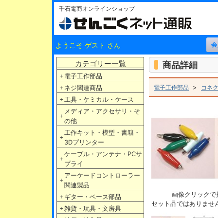
千石電商オンラインショップ
ようこそ ゲスト さん
カテゴリー一覧
商品詳細
＋
電子工作部品
>
＋
ネジ関連商品
電子工作部品
コネ
＋
工具・ケミカル・ケース
メディア・アクセサリ・そ
＋
の他
工作キット・模型・書籍・
＋
3Dプリンター
ケーブル・アンテナ・PCサ
＋
プライ
アーケードコントローラー
＋
関連製品
画像クリックで
＋
ギター・ベース部品
セット品ではありませ
＋
雑貨・玩具・文房具