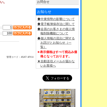
お問合せ
さい。
お知らせ
◆中東情勢の影響について
◆電子帳簿保存法に関して
：
◆会員のお客さまの個人情
：
報削除機能について
◆個人情報の流出に関する
お詫びとお知らせ（一
覧）
※表示価格はすべて税込み価
格となっております。
管理コード：
45AT-4FK4
★自動送信メールが届かな
いお客様へ