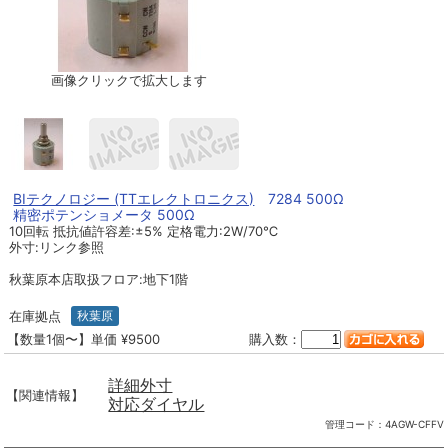
画像クリックで拡大します
BIテクノロジー (TTエレクトロニクス)
7284 500Ω
精密ポテンショメータ 500Ω
10回転 抵抗値許容差:±5% 定格電力:2W/70℃
外寸:リンク参照
秋葉原本店取扱フロア:地下1階
在庫拠点
秋葉原
【数量1個〜】単価 ¥9500
購入数：
詳細外寸
【関連情報】
対応ダイヤル
管理コード：
4AGW-CFFV