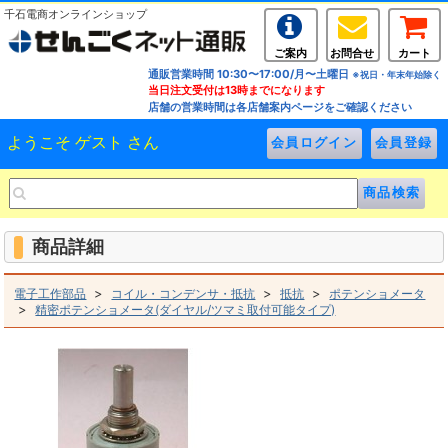
千石電商オンラインショップ
ご案内
お問合せ
カート
通販営業時間 10:30〜17:00/月〜土曜日
※祝日・年末年始除く
当日注文受付は13時までになります
店舗の営業時間は各店舗案内ページをご確認ください
ようこそ ゲスト さん
商品詳細
>
>
>
電子工作部品
コイル・コンデンサ・抵抗
抵抗
ポテンショメータ
>
精密ポテンショメータ(ダイヤル/ツマミ取付可能タイプ)