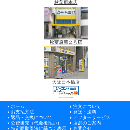
秋葉原本店
秋葉原新２号店
大阪日本橋店
データベースシステム開発
ホーム
注文について
お支払方法
発送・送料
返品・交換について
アフターサービス
公費掛売（代金後払い）
店舗のご案内
特定商取引法に基づく表示
お問合せ