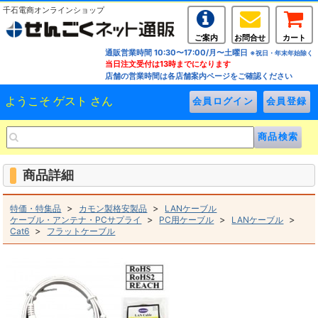
千石電商オンラインショップ
ご案内
お問合せ
カート
通販営業時間 10:30〜17:00/月〜土曜日
※祝日・年末年始除く
当日注文受付は13時までになります
店舗の営業時間は各店舗案内ページをご確認ください
ようこそ ゲスト さん
商品詳細
>
>
特価・特集品
カモン製格安製品
LANケーブル
>
>
>
ケーブル・アンテナ・PCサプライ
PC用ケーブル
LANケーブル
>
Cat6
フラットケーブル