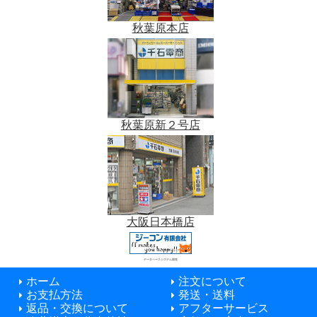
秋葉原本店
秋葉原新２号店
大阪日本橋店
データベースシステム開発
ホーム
注文について
お支払方法
発送・送料
返品・交換について
アフターサービス