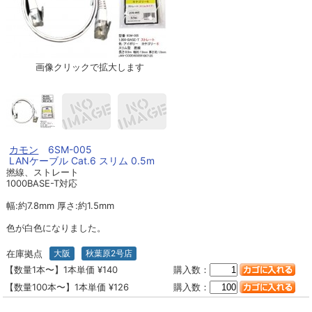
画像クリックで拡大します
カモン
6SM-005
LANケーブル Cat.6 スリム 0.5m
撚線、ストレート
1000BASE-T対応
幅:約7.8mm 厚さ:約1.5mm
色が白色になりました。
在庫拠点
大阪
秋葉原2号店
【数量1本〜】1本単価 ¥140
購入数：
【数量100本〜】1本単価 ¥126
購入数：