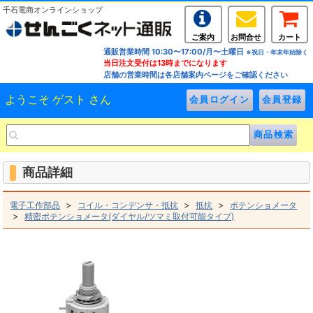
千石電商オンラインショップ
ご案内
お問合せ
カート
通販営業時間 10:30〜17:00/月〜土曜日
※祝日・年末年始除く
当日注文受付は13時までになります
店舗の営業時間は各店舗案内ページをご確認ください
ようこそ ゲスト さん
商品詳細
>
>
>
電子工作部品
コイル・コンデンサ・抵抗
抵抗
ポテンショメータ
>
精密ポテンショメータ(ダイヤル/ツマミ取付可能タイプ)