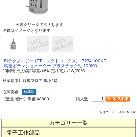
画像クリックで拡大します
画像はイメージとなります
BIテクノロジー (TTエレクトロニクス)
7274 100KΩ
精密ポテンショメーター プラスチック軸 100KΩ
10回転 抵抗値許容差:±5% 定格電力:2W/70℃
秋葉原本店取扱フロア:地下1階
在庫拠点
秋葉原
【数量1個〜】単価 ¥8800
購入数：
管理コード：
5A4K-NHGV
カテゴリー一覧
電子工作部品
＋