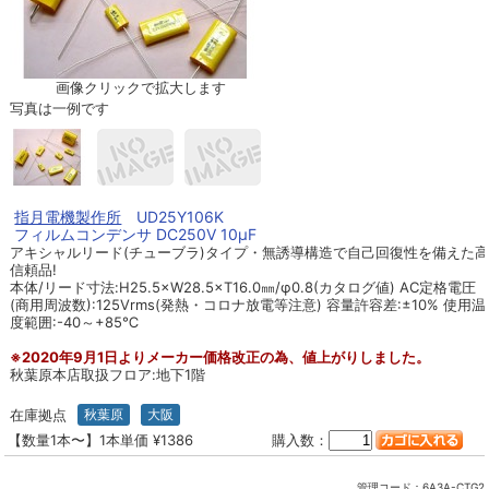
画像クリックで拡大します
写真は一例です
指月電機製作所
UD25Y106K
フィルムコンデンサ DC250V 10μF
アキシャルリード(チューブラ)タイプ・無誘導構造で自己回復性を備えた高
信頼品!
本体/リード寸法:H25.5×W28.5×T16.0㎜/φ0.8(カタログ値) AC定格電圧
(商用周波数):125Vrms(発熱・コロナ放電等注意) 容量許容差:±10% 使用温
度範囲:-40～+85℃
※2020年9月1日よりメーカー価格改正の為、値上がりしました。
秋葉原本店取扱フロア:地下1階
在庫拠点
秋葉原
大阪
【数量1本〜】1本単価 ¥1386
購入数：
管理コード：
6A3A-CTG2