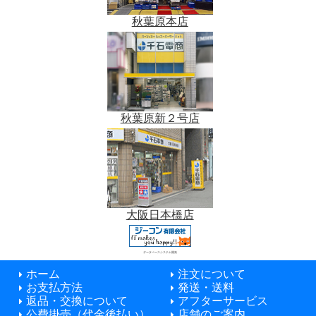
秋葉原本店
秋葉原新２号店
大阪日本橋店
データベースシステム開発
ホーム
注文について
お支払方法
発送・送料
返品・交換について
アフターサービス
公費掛売（代金後払い）
店舗のご案内