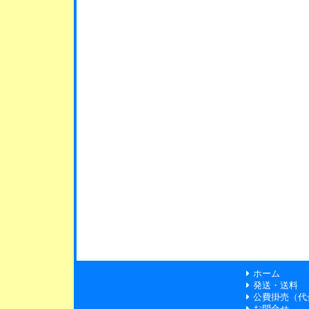
ホーム
発送・送料
公費掛売（代
お問合せ