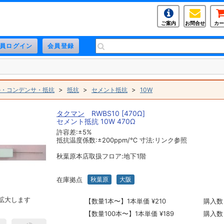
ご案内
お問合せ
カー
>
>
>
ル・コンデンサ・抵抗
抵抗
セメント抵抗
10W
タクマン
RWBS10 [470Ω]
セメント抵抗 10W 470Ω
許容差:±5%
抵抗温度係数:±200ppm/℃ 寸法:リンク参照
秋葉原本店取扱フロア:地下1階
在庫拠点
秋葉原
大阪
拡大します
【数量1本〜】1本単価 ¥210
購入数
【数量100本〜】1本単価 ¥189
購入数