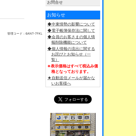
お問合せ
お知らせ
◆中東情勢の影響について
◆電子帳簿保存法に関して
管理コード：
6ANT-7FKL
◆会員のお客さまの個人情
報削除機能について
◆個人情報の流出に関する
お詫びとお知らせ（一
覧）
※表示価格はすべて税込み価
格となっております。
★自動送信メールが届かな
いお客様へ