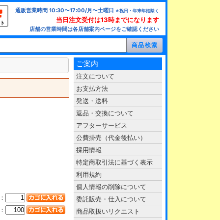
通販営業時間 10:30〜17:00/月〜土曜日
※祝日・年末年始除く
当日注文受付は13時までになります
ト
店舗の営業時間は各店舗案内ページをご確認ください
ご案内
注文について
お支払方法
発送・送料
返品・交換について
アフターサービス
公費掛売（代金後払い）
採用情報
特定商取引法に基づく表示
利用規約
個人情報の削除について
：
委託販売・仕入について
：
商品取扱いリクエスト