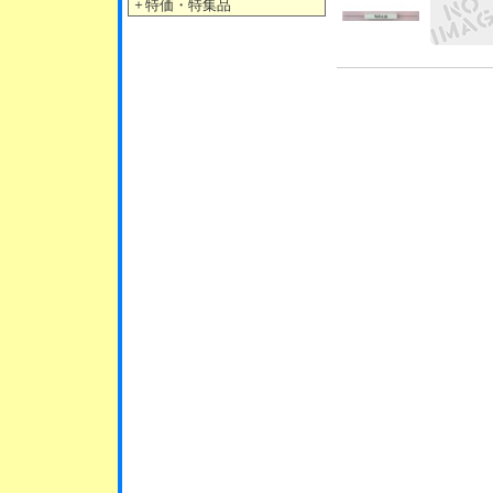
＋
特価・特集品