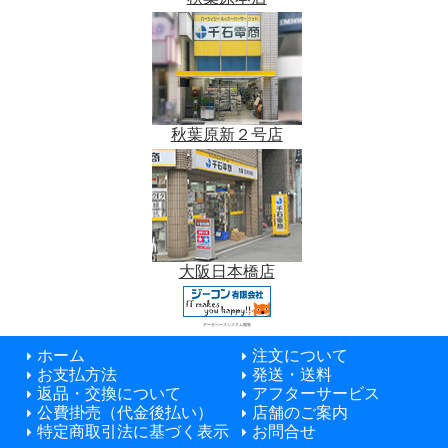
秋葉原新２号店
大阪日本橋店
データベースシステム開発
ホーム
注文について
お支払方法
発送・送料
返品・交換について
アフターサービス
公費掛売（代金後払い）
店舗のご案内
特定商取引法に基づく表示
お問合せ