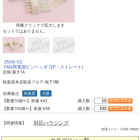
画像クリックで拡大します
セットではありません。
2506-02
FAN用電源ピンヘッダ (2P・ストレート)
定格:最大1A
秋葉原本店取扱フロア:地下1階
在庫拠点
秋葉原
大阪
【数量10個〜】単価 ¥42
購入数：
【数量100個〜】単価 ¥38
購入数：
対応ハウジング
【関連情報】
管理コード：
7ANE-P8MG