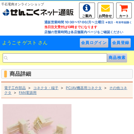
千石電商オンラインショップ
ご案内
お問合せ
カート
通販営業時間 10:30〜17:00/月〜土曜日
※祝日・年末年始除く
当日注文受付は13時までになります
店舗の営業時間は各店舗案内ページをご確認ください
ようこそ ゲスト さん
商品詳細
>
>
>
電子工作部品
コネクタ・端子
PC/AV機器用コネクタ
その他コネ
>
クタ
FAN電源用